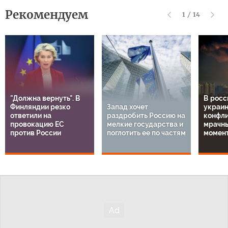
Рекомендуем
1
/
14
"Должна вернуть". В
В росс
Финляндии резко
Запад хочет
украи
ответили на
раздробить Россию на
конфли
провокацию ЕС
мелкие государства и
мрачн
против России
поглотить ее по частям
момен