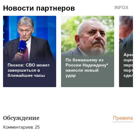
Новости партнеров
INFOX
Арест
По бежавшему из
оцен
Песков: СВО может
России Надеждину*
перс
завершиться в
нанесли новый
порто
ближайшие часы
удар
сдел
Обсуждение
Правила
Комментариев: 25