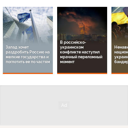
В российско-
Запад хочет
украинском
Ненави
раздробить Россию на
конфликте наступил
национ
мелкие государства и
мрачный переломный
украин
поглотить ее по частям
момент
банде