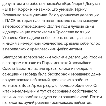
депутатом и заработал никнейм «Бройлер»? Депутат
«БПП»? Короче, не важно. Его унизили. Ирину
Геращенко тоже унизили. Всю украинскую делегацию
в ПАСЕ, которая насчитывает немало голов, макнули
в первосортное дерьмо. Долгие годы лучшие сыны
и дочери нации отстаивали в Брюсселе позицию
Украины. Они садили себе печень, поглощая пиво
и мидий в немеряном количестве, срывали себе голос
в перепалках с кремлевскими фейкометами.
Благодаря их героическим усилиям делегацию России
с позором изгнали из Парламентской ассамблеи
Совета Европы, лишили права голоса и покарали
санкциями. Победа была бесспорной. Геращенко даже
почувствовала небывалый прилив сил в районе
копчика, а Вова Арьев раздулся больше обычного. Он
и так немаленький, а тут от осознания собственного
величия его вообще надуло со страшной силой. Потом
начался ползучий реванш кремлевских наймитов.