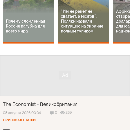
"Им не ракет не
Африк
хватает, а мозгов".
отвора
Почему сломленная
Поляки назвали
доллар
Россия пагубна для
ситуацию на Украине
для юа
всего мира
полным тупиком
национ
The Economist
Великобритания
0
269
08 августа 2026 00:04
ОРИГИНАЛ СТАТЬИ