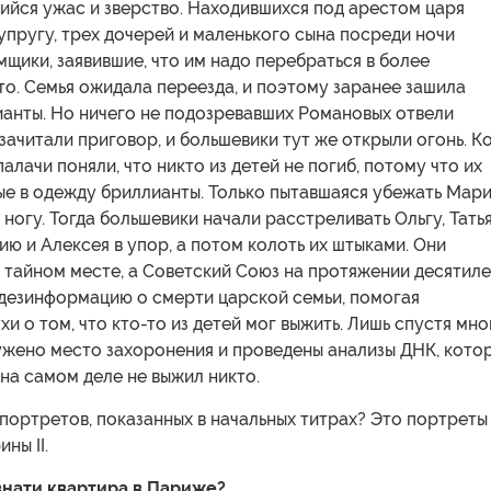
ийся ужас и зверство. Находившихся под арестом царя
 супругу, трех дочерей и маленького сына посреди ночи
щики, заявившие, что им надо перебраться в более
о. Семья ожидала переезда, и поэтому заранее зашила
ианты. Но ничего не подозревавших Романовых отвели
м зачитали приговор, и большевики тут же открыли огонь. К
алачи поняли, что никто из детей не погиб, потому что их
ые в одежду бриллианты. Только пытавшаяся убежать Мар
 ногу. Тогда большевики начали расстреливать Ольгу, Татья
ю и Алексея в упор, а потом колоть их штыками. Они
 тайном месте, а Советский Союз на протяжении десятил
дезинформацию о смерти царской семьи, помогая
хи о том, что кто-то из детей мог выжить. Лишь спустя мно
ужено место захоронения и проведены анализы ДНК, кото
 на самом деле не выжил никто.
т портретов, показанных в начальных титрах? Это портреты
ны II.
знати квартира в Париже?