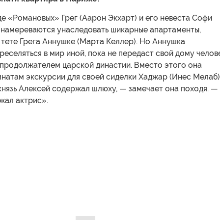
е «Романовых» Грег (Аарон Экхарт) и его невеста Софи
) намереваются унаследовать шикарные апартаменты,
тете Грега Аннушке (Марта Келлер). Но Аннушка
реселяться в мир иной, пока не передаст свой дому челове
 продолжателем царской династии. Вместо этого она
натам экскурсии для своей сиделки Хаджар (Инес Мелаб)
князь Алексей содержал шлюху, — замечает она походя. —
жал актрис».