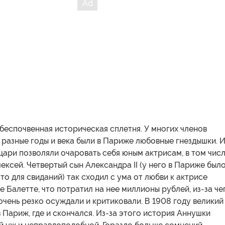
 беспочвенная историческая сплетня. У многих членов
 разные годы и века были в Париже любовные гнездышки. 
 цари позволяли очаровать себя юным актрисам, в том числ
лексей. Четвертый сын Александра II (у него в Париже был
то для свиданий) так сходил с ума от любви к актрисе
е Балетте, что потратил на нее миллионы рублей, из-за че
очень резко осуждали и критиковали. В 1908 году великий
в Париж, где и скончался. Из-за этого история Аннушки