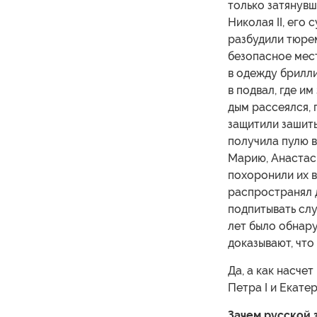
только затянувш
Николая II, его
разбудили тюрем
безопасное мест
в одежду брилл
в подвал, где и
дым рассеялся, п
защитили зашит
получила пулю в
Марию, Анастаси
похоронили их в
распространял 
подпитывать слу
лет было обнар
доказывают, что
Да, а как насче
Петра I и Екатери
Зачем русской 