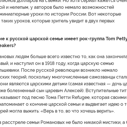
лионов долларов на съемки. Но хотя сериал кажется очен
ой и нелепым, у авторов было немало возможностей
 миниатюрные уроки по истории России. Вот некоторые
 таких уроков, которые зритель увидит в двух первых
е к русской царской семье имеет рок-группа
Tom
Pett
eakers
?
новых людям больше всего известно то, как она закончила
вый, и наступил он в 1918 году, когда царскую семью
льшевики. После русской революции возникло немало
ских теорий, поскольку многочисленные самозванцы стал
 они являются царскими детьми (самая известная — дочь ц
кже болезненный сын царевич Алексей). Вступительные ти
казывают под песню Тома Петти Refugee, которая своими
напоминает о кончине царской семьи и выдвигает идею о т
рей могла выжить: «Верь в то, во что хочешь верить».
в расстреле семьи Романовых не было никакой мистики, а