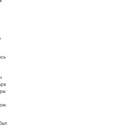
ь
y
сь.
и
аря
тры
ом,
 был