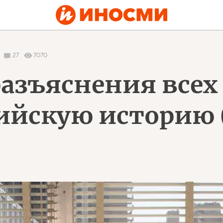
27
7070
азъяснения всех
сийскую историю 