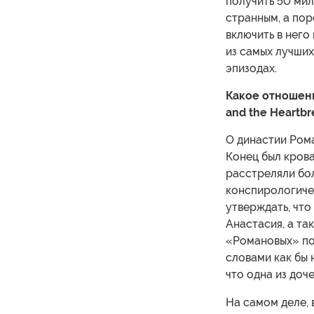
получить 50 мил
странным, а пор
включить в него
из самых лучших
эпизодах.
Какое отношени
and
the
Heartbr
О династии Рома
Конец был крова
расстреляли бо
конспирологиче
утверждать, что
Анастасия, а та
«Романовых» по
словами как бы 
что одна из доче
На самом деле, 