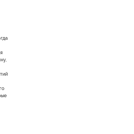
огда
ия
ну,
етий
го
рые