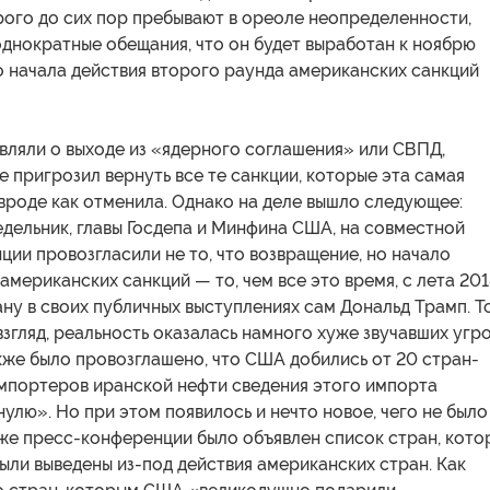
рого до сих пор пребывают в ореоле неопределенности,
днократные обещания, что он будет выработан к ноябрю
 до начала действия второго раунда американских санкций
вляли о выходе из «ядерного соглашения» или СВПД,
 пригрозил вернуть все те санкции, которые эта самая
вроде как отменила. Однако на деле вышло следующее:
дельник, главы Госдепа и Минфина США, на совместной
ии провозгласили не то, что возвращение, но начало
американских санкций — то, чем все это время, с лета 20
ану в своих публичных выступлениях сам Дональд Трамп. Т
 взгляд, реальность оказалась намного хуже звучавших угро
кже было провозглашено, что США добились от 20 стран-
мпортеров иранской нефти сведения этого импорта
нулю». Но при этом появилось и нечто новое, чего не было
 же пресс-конференции было объявлен список стран, кото
ли выведены из-под действия американских стран. Как