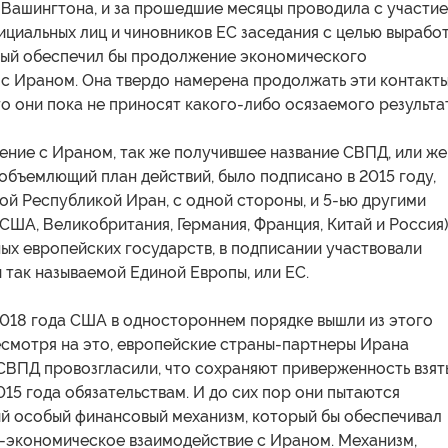
 Вашингтона, и за прошедшие месяцы проводила с участи
циальных лиц и чиновников ЕС заседания с целью вырабо
рый обеспечил бы продолжение экономического
с Ираном. Она твердо намерена продолжать эти контакты
то они пока не приносят какого-либо осязаемого результа
ение с Ираном, так же получившее название СВПД, или же
бъемлющий план действий, было подписано в 2015 году,
ой Республикой Иран, с одной стороны, и 5-ью другими
США, Великобритания, Германия, Франция, Китай и Россия)
ых европейских государств, в подписании участвовали
 так называемой Единой Европы, или ЕС.
2018 года США в одностороннем порядке вышли из этого
есмотря на это, европейские страны-партнеры Ирана
СВПД провозгласили, что сохраняют приверженность взя
015 года обязательствам. И до сих пор они пытаются
ий особый финансовый механизм, который бы обеспечивал
о-экономическое взаимодействие с Ираном. Механизм,