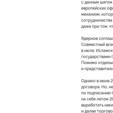
с данным шагом
европейских офи
механизм, кото
сотрудничества 
даже при том, ч
Ядерное соглаш
Совместный всео
в июле, Исламск
государствами (
Помимо отдельн
и представители
Однако в июне 
договора. Но, н
по подписанию 
на себя летом 2
выработать нек
и далее торгов