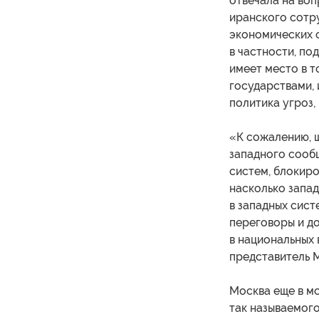
отвечала на во
иранского сотру
экономических с
в частности, по
имеет место в 
государствами, 
политика угроз,
«К сожалению, 
западного сооб
систем, блокиро
насколько запад
в западных сист
переговоры и до
в национальных 
представитель 
Москва еще в мо
так называемог