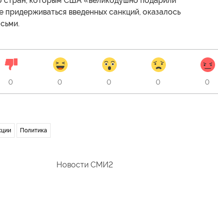
ло стран, которым США «великодушно подарили
е придерживаться введенных санкций, оказалось
сьми.
0
0
0
0
0
кции
Политика
Новости СМИ2