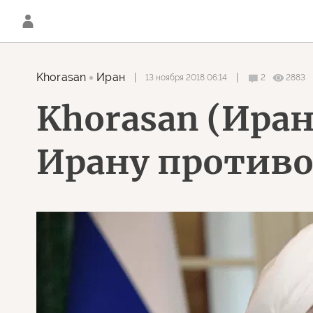
Khorasan
Иран
13 ноября 2018 06:14
2
2883
Khorasan (Иран
Ирану против