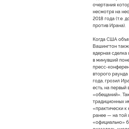
очертания кото
несмотря на нео
2018 года (т.е.
против Ирана).
Когда США объя
Вашингтон также
ядерная сделка 
в минувший поне
пресс-конференц
второго раунда 
года, грозил Ир
есть, на первый
«обещаний». Та
традиционных и
«практически к 
ранее — на той
«официально» бы