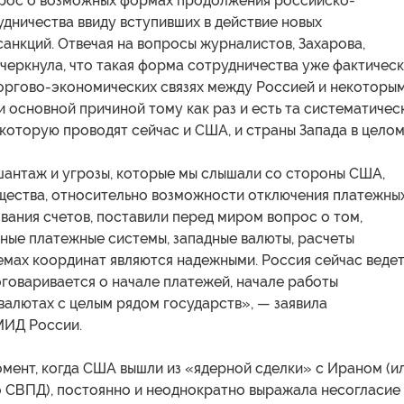
прос о возможных формах продолжения российско-
дничества ввиду вступивших в действие новых
анкций. Отвечая на вопросы журналистов, Захарова,
дчеркнула, что такая форма сотрудничества уже фактичес
торгово-экономических связях между Россией и некоторы
и основной причиной тому как раз и есть та систематичес
 которую проводят сейчас и США, и страны Запада в целом
шантаж и угрозы, которые мы слышали со стороны США,
щества, относительно возможности отключения платежны
вания счетов, поставили перед миром вопрос о том,
ные платежные системы, западные валюты, расчеты
емах координат являются надежными. Россия сейчас веде
говаривается о начале платежей, начале работы
валютах с целым рядом государств», — заявила
МИД России.
мент, когда США вышли из «ядерной сделки» с Ираном (и
о СВПД), постоянно и неоднократно выражала несогласие