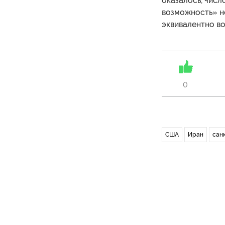
оказалось, чис
возможность» н
эквивалентно во
0
США
Иран
сан