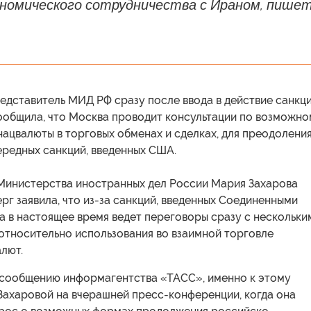
ономического сотрудничества с Ираном, пише
едставитель МИД РФ сразу после ввода в действие санкц
ообщила, что Москва проводит консультации по возможно
ацвалюты в торговых обменах и сделках, для преодолени
ередных санкций, введенных США.
Министерства иностранных дел России Мария Захарова
ерг заявила, что из-за санкций, введенных Соединенными
а в настоящее время ведет переговоры сразу с нескольки
относительно использования во взаимной торговле
лют.
о сообщению информагентства «ТАСС», именно к этому
Захаровой на вчерашней пресс-конференции, когда она