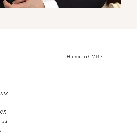
Новости СМИ2
ных
ел
 из
ь