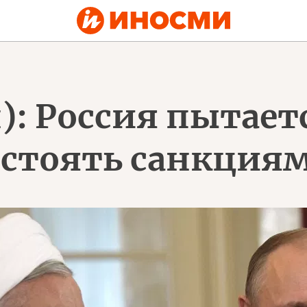
): Россия пытае
остоять санкция