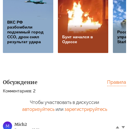
ВКС РФ
разбомбили
подземный город
Росс
ССО, дрон снял
Бунт начался в
управ
результат удара
Одессе
Starli
Обсуждение
Правила
Комментариев: 2
Чтобы участвовать в дискуссии
авторизуйтесь
или
зарегистрируйтесь
Mich2
M