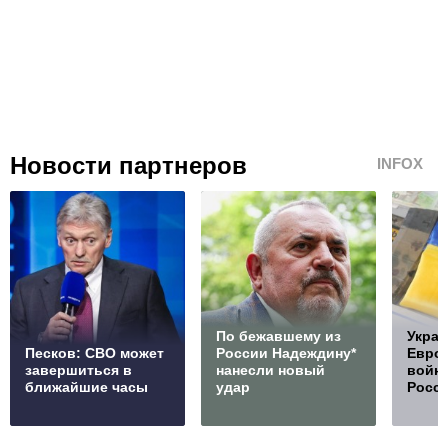
Новости партнеров
INFOX
По бежавшему из
Украи
Песков: СВО может
России Надеждину*
Европ
завершиться в
нанесли новый
войну
ближайшие часы
удар
Росс