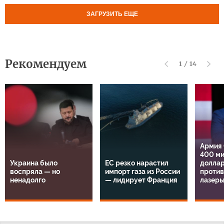
ЗАГРУЗИТЬ ЕЩЕ
Рекомендуем
1
/
14
Армия
400 м
Украина было
ЕС резко нарастил
доллар
воспряла — но
импорт газа из России
проти
ненадолго
— лидирует Франция
лазер