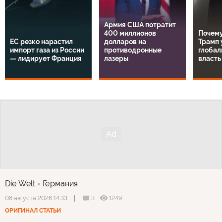
Армия США потратит
400 миллионов
Почему
ЕС резко нарастил
долларов на
Трамп 
импорт газа из России
противодронные
глобал
— лидирует Франция
лазеры
власть
Die Welt
Германия
3
1249
08 августа 2026 14:33
ОРИГИНАЛ СТАТЬИ