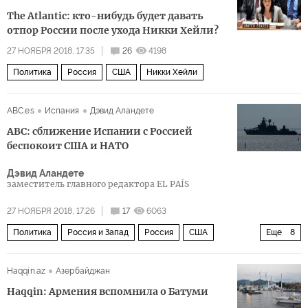
Украина
Азовское море
Петр Порошенко
ООН
The Atlantic: кто-нибудь будет давать
НАТО
отпор России после ухода Никки Хейли?
27 НОЯБРЯ 2018, 17:35
26
4198
Политика
Россия
США
Никки Хейли
ABC.es
Испания
Дэвид Аландете
ABC: сближение Испании с Россией
беспокоит США и НАТО
Дэвид Аландете
заместитель главного редактора EL PAÍS
27 НОЯБРЯ 2018, 17:26
17
6063
Политика
Россия и Запад
Россия
США
Еще
8
Испания
Гибралтар
Запад
Педро Санчес
ЕС
Haqqin.az
Азербайджан
НАТО
санкции
корабли
Haqqin: Армения вспомнила о Батуми