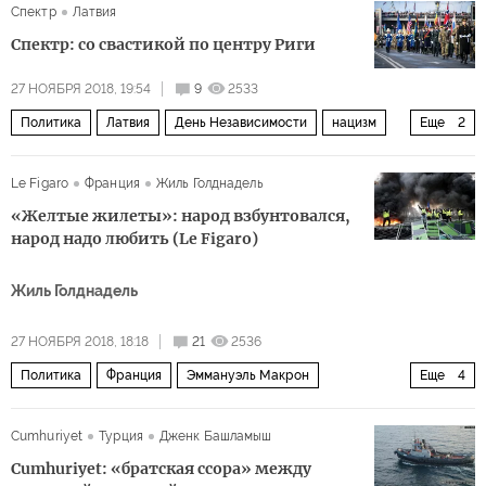
Спектр
Латвия
Спектр: со свастикой по центру Риги
27 НОЯБРЯ 2018, 19:54
9
2533
Политика
Латвия
День Независимости
нацизм
Еще
2
символика
свастика
Le Figaro
Франция
Жиль Голднадель
«Желтые жилеты»: народ взбунтовался,
народ надо любить (Le Figaro)
Жиль Голднадель
27 НОЯБРЯ 2018, 18:18
21
2536
Политика
Франция
Эммануэль Макрон
Еще
4
Европейский суд по правам человека (ЕСПЧ)
протесты
Cumhuriyet
Турция
Дженк Башламыш
гомофобия
желтые жилеты
Cumhuriyet: «братская ссора» между