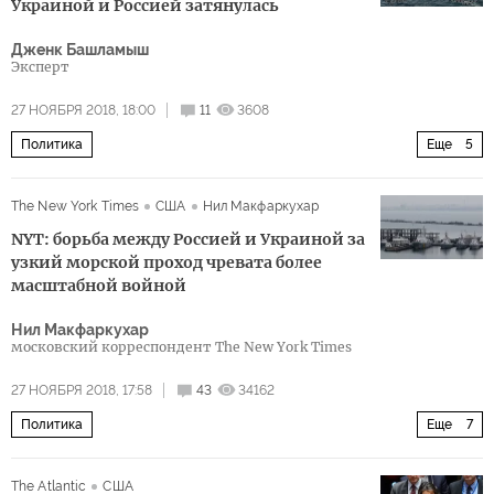
Украиной и Россией затянулась
Дженк Башламыш
Эксперт
27 НОЯБРЯ 2018, 18:00
11
3608
Политика
Еще
5
Украина переносит конфликт на Азовское море
Россия
The New York Times
США
Нил Макфаркухар
Турция
Украина
Азовское море
NYT: борьба между Россией и Украиной за
узкий морской проход чревата более
масштабной войной
Нил Макфаркухар
московский корреспондент The New York Times
27 НОЯБРЯ 2018, 17:58
43
34162
Политика
Еще
7
Украина переносит конфликт на Азовское море
Россия
The Atlantic
США