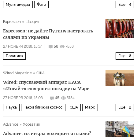
Мультимедиа
Фото
Еще
4
Проблема беженцев и иммигрантов
США
Мексика
Expressen
Швеция
фотолента
Expressen: не дайте Путину настрогать
салями из Украины
27 НОЯБРЯ 2018, 15:17
56
7558
Политика
Еще
8
Украина переносит конфликт на Азовское море
Wired Magazine
США
Украина
Россия
Азовское море
Wired: спускаемый аппарат НАСА
Керченский пролив
Крым
катастрофа MH-17
«Инсайт» совершил посадку на Марс
кибератака
27 НОЯБРЯ 2018, 15:03
45
5184
Наука
Такой близкий космос
США
Марс
Еще
2
НАСА
космос
Advance
Хорватия
Advance: из искры возгорится пламя?