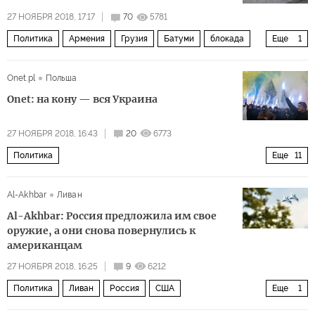
27 НОЯБРЯ 2018, 17:17
70
5781
Политика
Армения
Грузия
Батуми
блокада
Еще
1
территориальные претензии
Onet.pl
Польша
Onet: на кону — вся Украина
27 НОЯБРЯ 2018, 16:43
20
6773
Политика
Еще
11
Украина переносит конфликт на Азовское море
Россия
Al-Akhbar
Ливан
Европа
Украина
Владимир Путин
Al-Akhbar: Россия предложила им свое
Петр Порошенко
выборы
война
оружие, а они снова повернулись к
американцам
военное положение
эскалация
инцидент
27 НОЯБРЯ 2018, 16:25
9
6212
Политика
Ливан
Россия
США
Еще
1
сделки по покупке оружия