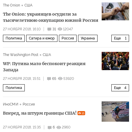
The Onion
США
The Onion: украинцев осудили за
тысячелетнюю оккупацию южной России
27 НОЯБРЯ 2018, 16:10
31
12047
Политика
Сатира и юмор
Россия
Украина
Еще
1
юмор
The Washington Post
США
WP: Путина мало беспокоит реакция
Запада
27 НОЯБРЯ 2018, 15:51
65
53920
Политика
Еще
4
Украина переносит конфликт на Азовское море
Россия
ИноСМИ
Россия
Украина
Азовское море
Вперед, на штурм границы США!
13
27 НОЯБРЯ 2018, 15:35
6
2960