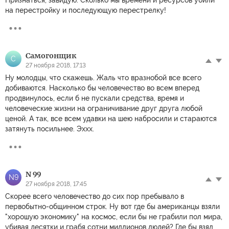
на перестройку и последующую перестрелку!
Самогонщик
С
27 ноября 2018, 17:13
Ну молодцы, что скажешь. Жаль что вразнобой все всего
добиваются. Насколько бы человечество во всем вперед
продвинулось, если б не пускали средства, время и
человеческие жизни на ограничивание друг друга любой
ценой. А так, все всем удавки на шею набросили и стараются
затянуть посильнее. Эххх.
N 99
N9
27 ноября 2018, 17:45
Скорее всего человечество до сих пор пребывало в
первобытно-общинном строк. Ну вот где бы американцы взяли
"хорошую экономику" на космос, если бы не грабили пол мира,
убивая десятки и грабя сотни миллионов людей? Где бы взял