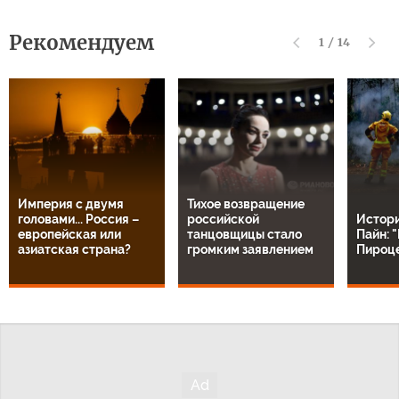
Рекомендуем
1
/
14
Империя с двумя
Тихое возвращение
головами... Россия –
российской
Истор
европейская или
танцовщицы стало
Пайн: 
азиатская страна?
громким заявлением
Пироц