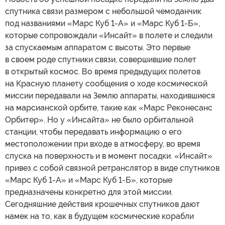
спутника связи размером с небольшой чемоданчик
под названиями «Марс Куб 1-А» и «Марс Куб 1-Б»,
которые сопровождали «Инсайт» в полете и следили
за спускаемым аппаратом с высоты. Это первые
в своем роде спутники связи, совершившие полет
в открытый космос. Во время предыдущих полетов
на Красную планету сообщения о ходе космической
миссии передавали на Землю аппараты, находившиеся
на марсианской орбите, такие как «Марс Реконесанс
Орбитер». Но у «Инсайта» не было орбитальной
станции, чтобы передавать информацию о его
местоположении при входе в атмосферу, во время
спуска на поверхность и в момент посадки. «Инсайт»
привез с собой связной ретранслятор в виде спутников
«Марс Куб 1-А» и «Марс Куб 1-Б», которые
предназначены конкретно для этой миссии.
Сегодняшние действия крошечных спутников дают
намек на то, как в будущем космические корабли