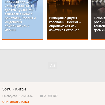
Калининград —
кошмар для НАТО,
десять Су-30СМ2
взлетели в небо с
ракетами, Россия и
Империя с двумя
Тихое 
Индонезия
головами... Россия –
росси
приблизились к
европейская или
танцо
Японии
азиатская страна?
громки
Sohu
Китай
0
499
06 августа 2026 03:34
ОРИГИНАЛ СТАТЬИ