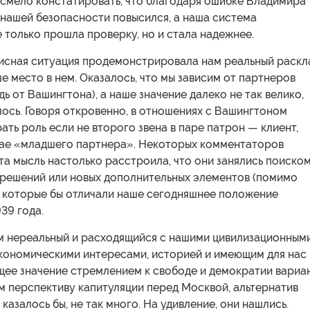
смело констатировать, что благодаря ошибке Владимира
 нашей безопасности повысился, а наша система
 только прошла проверку, но и стала надежнее.
исная ситуация продемонстрировала нам реальный раскл
ше место в нем. Оказалось, что мы зависим от партнеров
дь от Вашингтона), а наше значение далеко не так велико,
лось. Говоря откровенно, в отношениях с Вашингтоном
ать роль если не второго звена в паре патрон — клиент,
чае «младшего партнера». Некоторых комментаторов
та мысль настолько расстроила, что они занялись поиско
 решений или новых дополнительных элементов (помимо
, которые бы отличали наше сегодняшнее положение
39 года.
м нереальный и расходящийся с нашими цивилизационным
экономическими интересами, историей и имеющим для нас
ее значение стремлением к свободе и демократии вариан
м перспективу капитуляции перед Москвой, альтернатив
 казалось бы, не так много. На удивление, они нашлись.