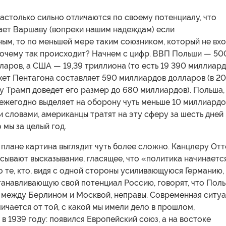
астолько сильно отличаются по своему потенциалу, что
ает Варшаву (вопреки нашим надеждам) если
ым, то по меньшей мере таким союзником, который не вх
 Почему так происходит? Начнем с цифр. ВВП Польши — 50
аров, а США — 19,39 триллиона (то есть 19 390 миллиар
жет Пентагона составляет 590 миллиардов долларов (в 2
 Трамп доведет его размер до 680 миллиардов). Польша,
 ежегодно выделяет на оборону чуть меньше 10 миллиардо
 словами, американцы тратят на эту сферу за шесть дней
 мы за целый год.
плане картина выглядит чуть более сложно. Канцлеру Отт
ывают высказывание, гласящее, что «политика начинаетс
о те, кто, видя с одной стороны усиливающуюся Германию,
танавливающую свой потенциал Россию, говорят, что Пол
ь между Берлином и Москвой, неправы. Современная ситу
ичается от той, с какой мы имели дело в прошлом,
 в 1939 году: появился Европейский союз, а на востоке