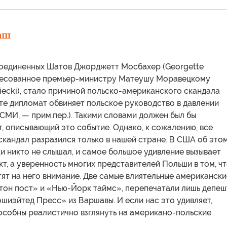
аш
оединенных Шатов Джорджетт Мосбахер (Georgette
ресованное премьер-министру Матеушу Моравецкому
ecki), стало причиной польско-американского скандала
те дипломат обвиняет польское руководство в давлении
СМИ, — прим.пер.). Такими словами должен был бы
т, описывающий это событие. Однако, к сожалению, все
 скандал разразился только в нашей стране. В США об это
и никто не слышал, и самое большое удивление вызывает
кт, а уверенность многих представителей Польши в том, ч
ят на него внимание. Две самые влиятельные американски
гтон пост» и «Нью-Йорк таймс», перепечатали лишь депеш
шиэйтед Пресс» из Варшавы. И если нас это удивляет,
пособны реалистично взглянуть на американо-польские