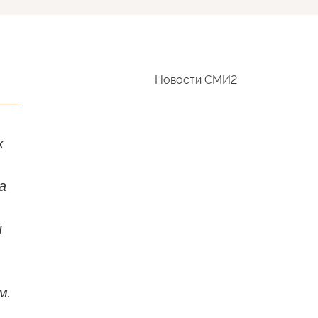
Новости СМИ2
х
а
и
м.