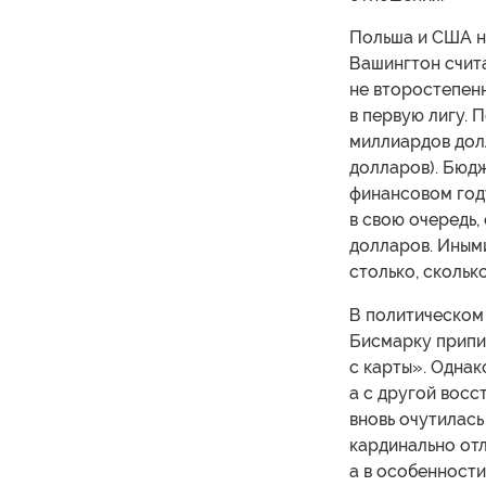
Польша и США н
Вашингтон счит
не второстепенн
в первую лигу.
миллиардов долл
долларов). Бюд
финансовом году
в свою очередь,
долларов. Иными
столько, сколько
В политическом 
Бисмарку припис
с карты». Однак
а с другой восс
вновь очутилас
кардинально отл
а в особенности