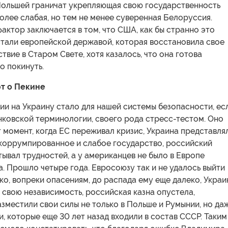
Польшей граничат укрепляющая свою государственность
более слабая, но тем не менее суверенная Белоруссия.
актор заключается в том, что США, как бы странно это
стали европейской державой, которая восстановила свое
твие в Старом Свете, хотя казалось, что она готова
о покинуть.
т о Пекине
и на Украину стало для нашей системы безопасности, ес
нковской терминологии, своего рода стресс-тестом. Оно
 момент, когда ЕС переживал кризис, Украина представля
 коррумпированное и слабое государство, российский
ывал трудностей, а у американцев не было в Европе
а. Прошло четыре года. Евросоюзу так и не удалось выйти
ако, вопреки опасениям, до распада ему еще далеко, Украи
 свою независимость, российская казна опустела,
зместили свои силы не только в Польше и Румынии, но да
и, которые еще 30 лет назад входили в состав СССР. Таким