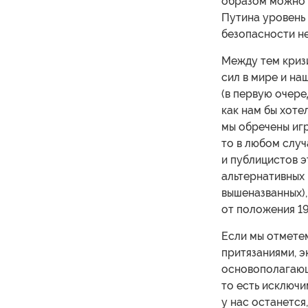
образом можно 
Путина уровень
безопасности не
Между тем криз
сил в мире и на
(в первую очере
как нам бы хоте
мы обречены игр
то в любом слу
и публицистов э
альтернативных
вышеназванных)
от положения 19
Если мы отмете
притязаниями, 
основополагающ
то есть исключи
у нас останется,