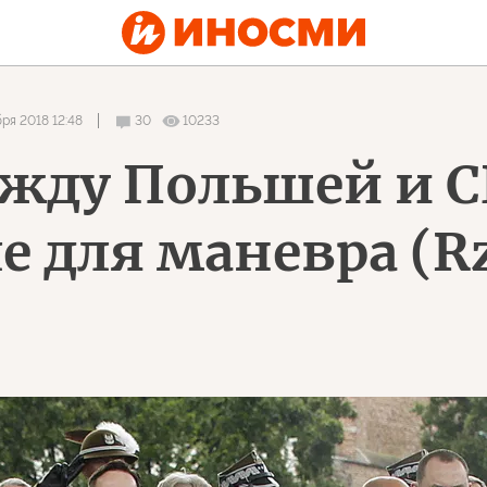
бря 2018 12:48
30
10233
жду Польшей и С
 для маневра (Rz