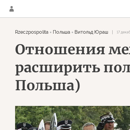
Rzeczpospolita
Польша
Витольд Юраш
17 дека
Отношения ме
расширить поле
Польша)