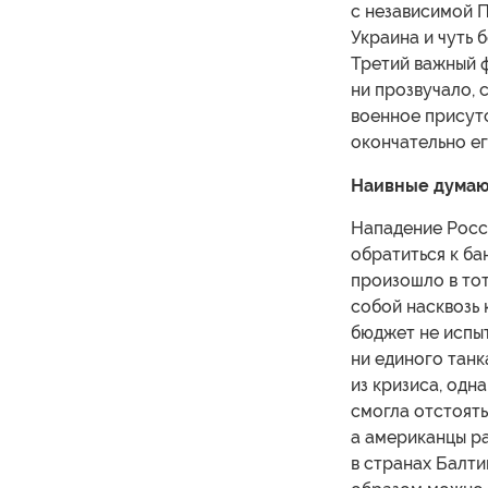
с независимой 
Украина и чуть 
Третий важный ф
ни прозвучало, 
военное присутс
окончательно ег
Наивные думаю
Нападение Росси
обратиться к ба
произошло в тот
собой насквозь
бюджет не испыт
ни единого танк
из кризиса, одн
смогла отстоять
а американцы ра
в странах Балти