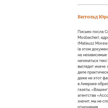
Витольд Юр
Письмо посла С
Mosbacher), ад
(Mateusz Morawi
(в этом докумен
на независимые 
начинаться текс
выглядит иначе:
деле практическ
даже не этот фа
в Америке обрат
газеты, «Вашин
агентства «Ассо
значит, мы не с
отношения.