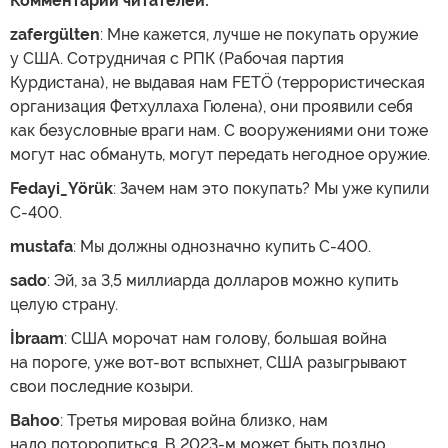
Комментарии читателей:
zafergülten
: Мне кажется, лучше не покупать оружие
у США. Сотрудничая с РПК (Рабочая партия
Курдистана), не выдавая нам FETÖ (террористическая
организация Фетхуллаха Гюлена), они проявили себя
как безусловные враги нам. С вооружениями они тоже
могут нас обмануть, могут передать негодное оружие.
Fedayi_Yörük
: Зачем нам это покупать? Мы уже купили
С-400.
mustafa
: Мы должны однозначно купить С-400.
sado
: Эй, за 3,5 миллиарда долларов можно купить
целую страну.
İbraam
: США морочат нам голову, большая война
на пороге, уже вот-вот вспыхнет, США разыгрывают
свои последние козыри.
Bahoo
: Третья мировая война близко, нам
надо поторопиться. В 2023-м может быть поздно.