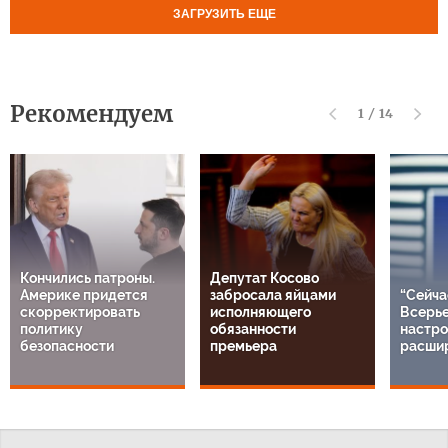
ЗАГРУЗИТЬ ЕЩЕ
Рекомендуем
1
/
14
Кончились патроны.
Депутат Косово
Америке придется
забросала яйцами
“Сейча
скорректировать
исполняющего
Всерье
политику
обязанности
настро
безопасности
премьера
расши