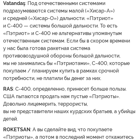
Vatandaş
: Под отечественными системами
подразумеваются системы малой («Хисар-А»)
и средней («Хисар-О») дальности. «Пэтриот»
и С-400 — системы большой дальности. То есть
«Пэтриот» и С-400 не альтернативы упомянутым
отечественным системам. Если бы в скором времени
у нас была готова ракетная система
противовоздушной обороны большой дальности,
мы не занимались бы «Пэтриотами», С-400, которые
покупаем / планируем купить в рамках срочной
потребности, не платили бы денег за них.
RAS
: С-400, определенно, принесет больше пользы.
США пытаются продать нам пустые «Пэтриоты».
Довольно лицемерить, террористы,
вы не представители наших курдских братьев, а убийцы
детей.
ROKETSAN
: А вы сделайте вид, что покупаете
«Пэтриоты», а потом в последний момент откажитесь