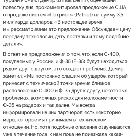
Турции Исмаил Демир (İsmail Demir), оценивший
повестку дня, прокомментировал предложение США
о продаже систем «Пэтриот» (Patriot) на сумму 3,5
миллиарда долларов: «В настоящее время
мы рассматриваем это предложение. Обсуждаем цену,
передачу технологий, дату поставки и тому подобные
детали».
В ответ на предположения о том, что, если С-400,
покупаемые у России, и Ф-35 (F-35) будут находиться
рядом друг с другом, это создаст проблемы, Демир
заметил: «Мы постоянно слышим об ущербе, который
принесет с технической точки зрения близкое
расположение С-400 и Ф-35 друг к другу, некоторых
проблемах, возможных рисках для малозаметности
Ф-35 на радарах и так далее. Мы всегда
информировали наших партнеров: есть некоторые
меры, которые мы принимаем в техническом
отношении. Но, хотя подобные опасения озвучиваются
уже в течение года, к нам пока не приезжала какая-