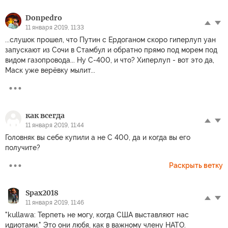
Donpedro
11 января 2019, 11:33
...слушок прошел, что Путин с Ердоганом скоро гиперлуп уан
запускают из Сочи в Стамбул и обратно прямо под морем под
видом газопровода... Ну С-400, и что? Хиперлуп - вот это да,
Маск уже верёвку мылит...
как всегда
11 января 2019, 11:44
Головняк вы себе купили а не С 400, да и когда вы его
получите?
Раскрыть ветку
Spax2018
11 января 2019, 11:46
"kullawa: Терпеть не могу, когда США выставляют нас
идиотами." Это они любя, как в важному члену НАТО.