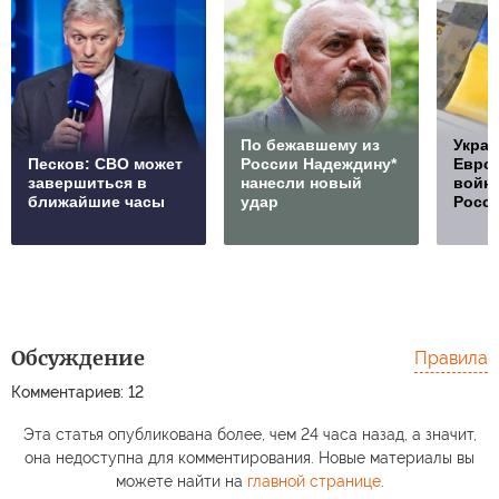
По бежавшему из
Украи
Песков: СВО может
России Надеждину*
Европ
завершиться в
нанесли новый
войну
ближайшие часы
удар
Росс
Обсуждение
Правила
Комментариев: 12
Эта статья опубликована более, чем 24 часа назад, а значит,
она недоступна для комментирования. Новые материалы вы
можете найти на
главной странице
.