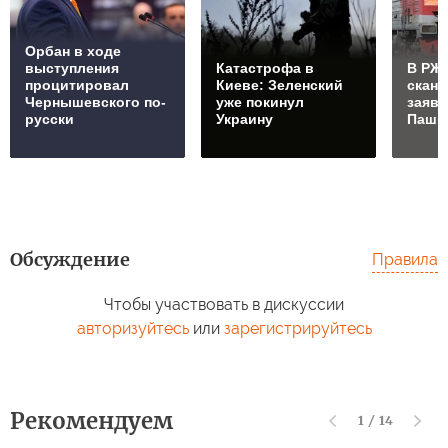
Орбан в ходе
выступления
Катастрофа в
В РЖД
процитировал
Киеве: Зеленский
скан
Чернышевского по-
уже покинул
заяв
русски
Украину
Паши
Обсуждение
Правила
Чтобы участвовать в дискуссии
авторизуйтесь
или
зарегистрируйтесь
Рекомендуем
1
/
14