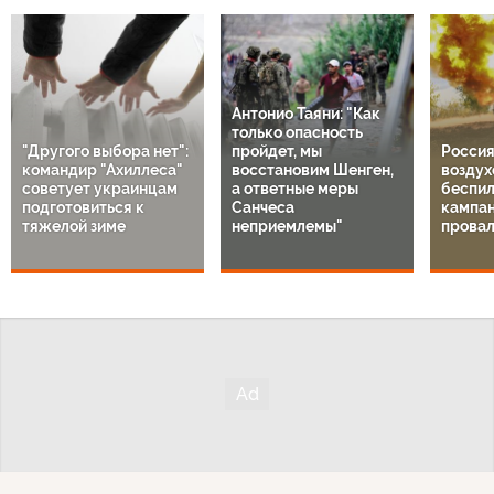
Антонио Таяни: "Как
только опасность
"Другого выбора нет":
пройдет, мы
Россия
командир "Ахиллеса"
восстановим Шенген,
воздух
советует украинцам
а ответные меры
беспил
подготовиться к
Санчеса
кампа
тяжелой зиме
неприемлемы"
провал