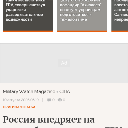
танки беспилотники
"Другого выбора нет":
пройде
FPV, совершенствуя
командир "Ахиллеса"
восста
ударные и
советует украинцам
а отве
разведывательные
подготовиться к
Санче
возможности
тяжелой зиме
непри
Military Watch Magazine
США
0
0
10 августа 2026 08:19
ОРИГИНАЛ СТАТЬИ
Россия внедряет на