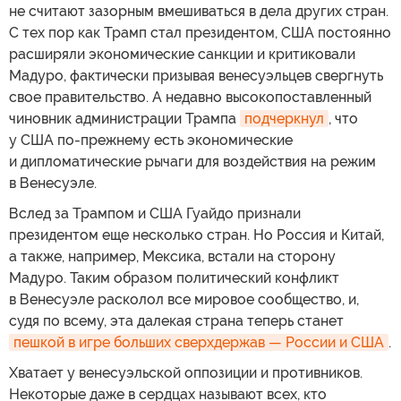
не считают зазорным вмешиваться в дела других стран.
С тех пор как Трамп стал президентом, США постоянно
расширяли экономические санкции и критиковали
Мадуро, фактически призывая венесуэльцев свергнуть
свое правительство. А недавно высокопоставленный
чиновник администрации Трампа
подчеркнул
, что
у США по-прежнему есть экономические
и дипломатические рычаги для воздействия на режим
в Венесуэле.
Вслед за Трампом и США Гуайдо признали
президентом еще несколько стран. Но Россия и Китай,
а также, например, Мексика, встали на сторону
Мадуро. Таким образом политический конфликт
в Венесуэле расколол все мировое сообщество, и,
судя по всему, эта далекая страна теперь станет
пешкой в игре больших сверхдержав — России и США
.
Хватает у венесуэльской оппозиции и противников.
Некоторые даже в сердцах называют всех, кто