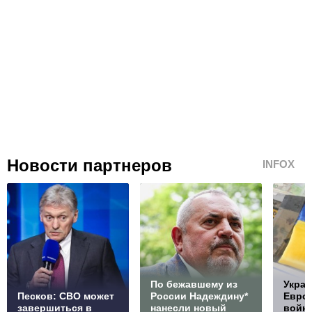
Новости партнеров
INFOX
По бежавшему из
Украи
Песков: СВО может
России Надеждину*
Европ
завершиться в
нанесли новый
войну