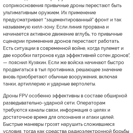
соприкосновения привычные дроны перестают быть
ультимативным оружием. Их применение
предусматривает “зацементированный” фронт и так
называемую килл-зону. Если линия прорвана и
начинается активное движение вглубь, то привычные
сценарии применения дронов перестают работать.
Есть ситуации в современной войне, когда пулемет и
две коробки патронов куда эффективней сотен дронов”,
— пояснил Кузякин. Если же войска начинают быстро
продвигаться в тыл противника, решающее значение
вновь приобретают обычные вооружения, включая
танки, артиллерию и ударные вертолеты.
Дроны FPV особенно эффективны в составе обширной
разведывательно-ударной сети. Операторам
требуются каналы связи, информация о целях и
достаточное время для опознания и атаки целей.
Быстрые маневры грозят нарушить сложившиеся
условия, тогда как средства радиоэлектронной борьбы