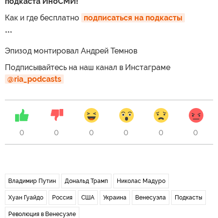
подкаста ИноСМИ!
Как и где бесплатно
подписаться на подкасты
***
Эпизод монтировал Андрей Темнов
Подписывайтесь на наш канал в Инстаграме
@ria_podcasts
0
0
0
0
0
0
Владимир Путин
Дональд Трамп
Николас Мадуро
Хуан Гуайдо
Россия
США
Украина
Венесуэла
Подкасты
Революция в Венесуэле