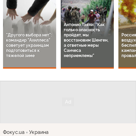
Антонио Таяни: "Как
только опасность
"Другого выбора нет":
пройдет, мы
Россия
командир "Ахиллеса"
восстановим Шенген,
воздух
советует украинцам
а ответные меры
беспил
подготовиться к
Санчеса
кампа
тяжелой зиме
неприемлемы"
провал
Фокус.ua
Украина