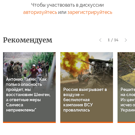
Чтобы участвовать в дискуссии
авторизуйтесь
или
зарегистрируйтесь
Рекомендуем
1
/
14
Антонио Таяни: "Как
только опасность
пройдет, мы
Россия выигрывает в
Решите
восстановим Шенген,
воздухе —
на сло
а ответные меры
беспилотная
Из цен
Санчеса
кампания ВСУ
исчез 
неприемлемы"
провалилась
Украи