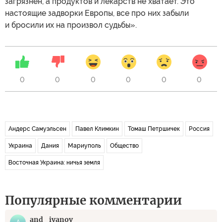
загрязнен, а продуктов и лекарств не хватает. Это
настоящие задворки Европы, все про них забыли
и бросили их на произвол судьбы».
0
0
0
0
0
0
Андерс Самуэльсен
Павел Климкин
Томаш Петршичек
Россия
Украина
Дания
Мариуполь
Общество
Восточная Украина: ничья земля
Популярные комментарии
and_ivanov