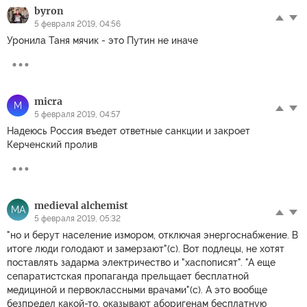
byron
5 февраля 2019, 04:56
Уронила Таня мячик - это Путин не иначе
micra
M
5 февраля 2019, 04:57
Надеюсь Россия въедет ответные санкции и закроет
Керченский пролив
medieval alchemist
MA
5 февраля 2019, 05:32
"но и берут население измором, отключая энергоснабжение. В
итоге люди голодают и замерзают"(с). Вот подлецы, не хотят
поставлять задарма электричество и "хаспописят". "А еще
сепаратистская пропаганда прельщает бесплатной
медициной и первоклассными врачами"(с). А это вообще
безпредел какой-то, оказывают аборигенам бесплатную