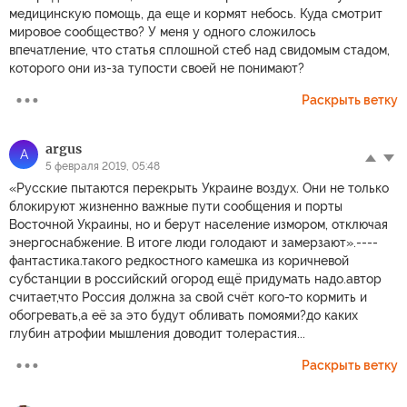
медицинскую помощь, да еще и кормят небось. Куда смотрит
мировое сообщество? У меня у одного сложилось
впечатление, что статья сплошной стеб над свидомым стадом,
которого они из-за тупости своей не понимают?
Раскрыть ветку
argus
A
5 февраля 2019, 05:48
«Русские пытаются перекрыть Украине воздух. Они не только
блокируют жизненно важные пути сообщения и порты
Восточной Украины, но и берут население измором, отключая
энергоснабжение. В итоге люди голодают и замерзают».----
фантастика.такого редкостного камешка из коричневой
субстанции в российский огород ещё придумать надо.автор
считает,что Россия должна за свой счёт кого-то кормить и
обогревать,а её за это будут обливать помоями?до каких
глубин атрофии мышления доводит толерастия...
Раскрыть ветку