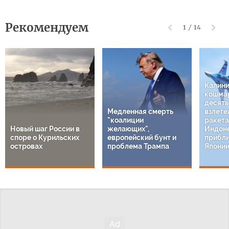
Рекомендуем
1
/
14
Калин
кошмар
десят
Медленная смерть
взлете
"коалиции
ракета
Новый шаг России в
желающих",
Индон
споре о Курильских
европейский бунт и
прибли
островах
проблема Трампа
Япони