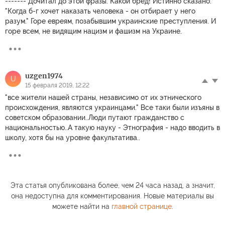
------- Дочитал до этой фразы. Какой бред! Истинно сказано:
"Когда б-г хочет наказать человека - он отбирает у него
разум." Горе евреям, позабывшим украинские преступления. И
горе всем, не видящим нацизм и фашизм на Украине.
uzgen1974
U
15 февраля 2019, 12:22
"все жители нашей страны, независимо от их этнического
происхождения, являются украинцами." Все таки были изъяны в
советском образовании..Люди путают гражданство с
национальностью..А такую науку - Этнография - надо вводить в
школу, хотя бы на уровне факультатива..
Эта статья опубликована более, чем 24 часа назад, а значит,
она недоступна для комментирования. Новые материалы вы
можете найти на
главной странице
.