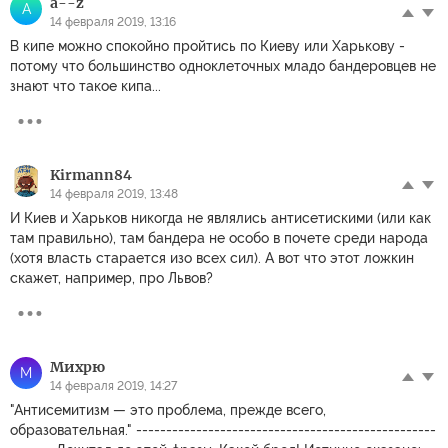
a--z
A
14 февраля 2019, 13:16
В кипе можно спокойно пройтись по Киеву или Харькову -
потому что большинство одноклеточных младо бандеровцев не
знают что такое кипа...
Kirmann84
14 февраля 2019, 13:48
И Киев и Харьков никогда не являлись антисетискими (или как
там правильно), там бандера не особо в почете среди народа
(хотя власть старается изо всех сил). А вот что этот ложкин
скажет, например, про Львов?
Михрю
М
14 февраля 2019, 14:27
"Антисемитизм — это проблема, прежде всего,
образовательная." --------------------------------------------------