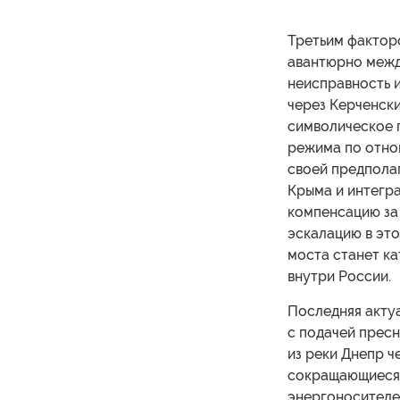
Третьим фактор
авантюрно межд
неисправность 
через Керченск
символическое 
режима по отно
своей предпола
Крыма и интегра
компенсацию за 
эскалацию в эт
моста станет к
внутри России.
Последняя актуа
с подачей пресн
из реки Днепр 
сокращающиеся 
энергоносителе