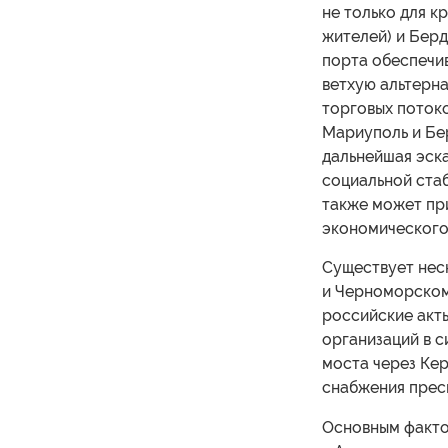
не только для к
жителей) и Берд
порта обеспечи
ветхую альтерн
торговых потоко
Мариуполь и Бе
дальнейшая эск
социальной стаб
также может пр
экономического 
Существует нес
и Черноморском 
российские акт
организаций в с
моста через Ке
снабжения прес
Основным факто