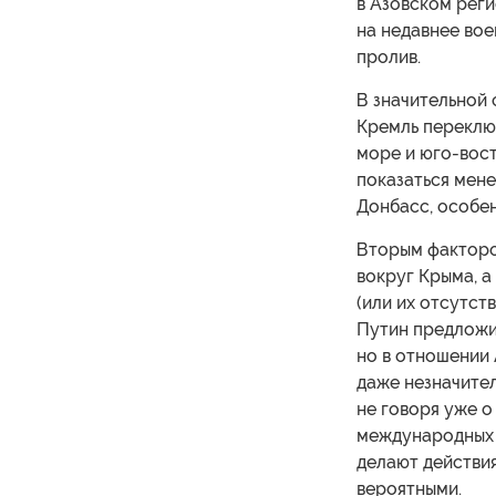
в Азовском реги
на недавнее во
пролив.
В значительной 
Кремль переклю
море и юго-вос
показаться мене
Донбасс, особе
Вторым факторо
вокруг Крыма, а
(или их отсутств
Путин предложил
но в отношении
даже незначите
не говоря уже 
международных 
делают действи
вероятными.