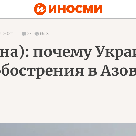
9 20:22
27
6583
на): почему Укра
обострения в Азо