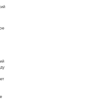
кий
кое
ций
оду
ет
е