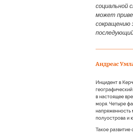
социальной 
может приве
сокращению э
последующий
Андреас Умл
Инцидент в Керч
географический
в настоящее вр
моря. Четыре фа
напряженность 
полуострова и 
Такое развитие