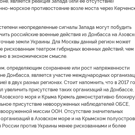
оне, является реакция Запада (или ее отсутствие)
енно-морское противостояние возле моста через Керченс
степени неопределенные сигналы Запада могут побудить
чить российские военные действия из Донбасса на Азовс
точные земли Украины. Для Москвы данный регион может
е рискованным театром гибридных военных действий, чем
нно в экономическом смысле.
м, определяющим сохранение или рост напряженности
 не Донбасса, является участие международных организа
ие) в двух разных регионах. Стоит напомнить, что в 2017 г
 увеличить присутствие таких организаций на Донбассе,
 Азовского моря и Крыма Кремль демонстративно блокиру
льное присутствие невооруженных наблюдателей ОБСЕ,
о вооруженной миссии ООН. Отсутствие значительных
организаций в Азовском море и на Крымском полуостров
я России против Украины менее рискованными и более