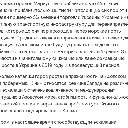
рупных городов Мариуполя (приблизительно 455 тысяч
янска (приблизительно 115 тысяч жителей). До сих пор эти
вали примерно 5% внешней торговли Украины. Украина им
ативную транспортную инфраструктуру для перенаправле
в, которые до сих пор проходили через морские порты
рдянск. Продолжающаяся напряженность или, что еще хуж
алация в Азовском море будут угрожать прежде всего
ильности на юго-востоке материковой части Украины. Эт
ивести к значительному снижению или даже сокращению
роста в Украине в 2019 году и в последующий период.
колько катализаторов роста напряженности на Азовском
побережьях. К ним относятся: реакция Запада на различн
ы эскалации; степень вовлеченности международных
итуацию в Азовском море; стабильность и функционально
рченский пролив; и нерешенная проблема устойчивого
ной водой оккупированного Крыма.
ром, в настоящее время способствующим эскалации