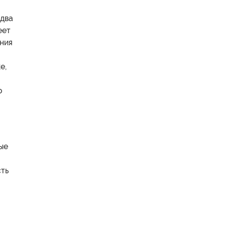
 два
еет
ния
е,
о
ые
сть