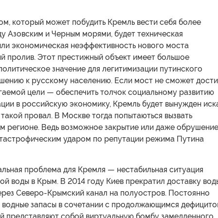
ом, который может побудить Кремль вести себя более
у Азовским и Черным морями, будет техническая
или экономическая неэффективность нового моста
ий пролив. Этот престижный объект имеет большое
политическое значение для легитимизации путинского
шению к русскому населению. Если мост не сможет дости
гаемой цели — обеспечить толчок социальному развитию
ции в российскую экономику, Кремль будет вынужден иск
такой провал. В Москве тогда попытаються вызвать
ом регионе. Ведь возможное закрытие или даже обрушени
атастрофическим ударом по репутации режима Путина
льная проблема для Кремля — ​​нестабильная ситуация
ой воды в Крым. В 2014 году Киев прекратил доставку вод
через Северо-Крымский канал на полуостров. Постоянно
водные запасы в сочетании с продолжающимся дефицит
й представляют собой виртуальную бомбу замедленного