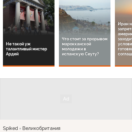
Иран 
запрет
амери
Что стоит за прорывом
заходи
Не такой уж
марокканской
услов
талантливый мистер
молодежи в
готовя
Ардей
испанскую Сеуту?
соглаш
Spiked
Великобритания