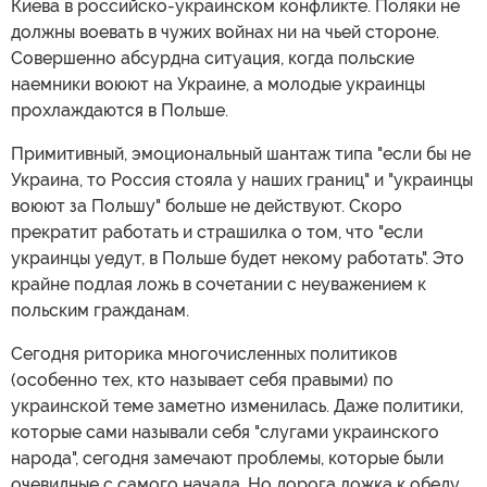
Киева в российско-украинском конфликте. Поляки не
должны воевать в чужих войнах ни на чьей стороне.
Совершенно абсурдна ситуация, когда польские
наемники воюют на Украине, а молодые украинцы
прохлаждаются в Польше.
Примитивный, эмоциональный шантаж типа "если бы не
Украина, то Россия стояла у наших границ" и "украинцы
воюют за Польшу" больше не действуют. Скоро
прекратит работать и страшилка о том, что "если
украинцы уедут, в Польше будет некому работать". Это
крайне подлая ложь в сочетании с неуважением к
польским гражданам.
Сегодня риторика многочисленных политиков
(особенно тех, кто называет себя правыми) по
украинской теме заметно изменилась. Даже политики,
которые сами называли себя "слугами украинского
народа", сегодня замечают проблемы, которые были
очевидные с самого начала. Но дорога ложка к обеду.