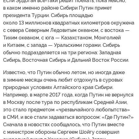
Если Эрдоган все-таки решит поехать, пока неясно,
в каком именно районе Сибири Путин примет
президента Турции. Сибирь площадью
около 13 миллионов квадратных километров окружена
с севера Северным Ледовитым океаном, с востока —
Тихим океаном, с юга — Казахстаном, Монголией
и Китаем, с запада — Уральскими горами. Сибирь
обычно подразделяется на три региона: Западная
Сибирь, Восточная Сибирь и Дальний Восток России.
Известно, что Путин обычно летом, но иногда даже
в зимние месяцы очень любит отдохнуть в суровых
природных условиях Алтайского края Сибири.
Например, в марте 2017 года, когда Путин не вернулся
в Москву после тура по республикам Средней Азии,
это стало предметом «чрезвычайного любопытства»
в СМИ, и все стали задаваться вопросом: «Где Путин?»
Сначала в новостях сообщалось, что Путин вместе
с министром обороны Сергеем Шойгу совершил