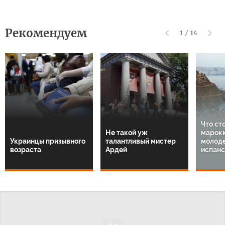
Рекомендуем
1
/
14
Что ст
Не такой уж
марок
Украинцы призывного
талантливый мистер
молод
возраста
Ардей
испанс