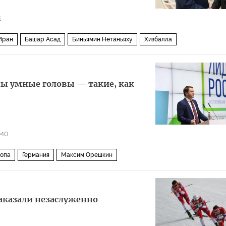
1
Иран
Башар Асад
Биньямин Нетаньяху
Хизбалла
ны умные головы — такие, как
040
опа
Германия
Максим Орешкин
аказали незаслуженно