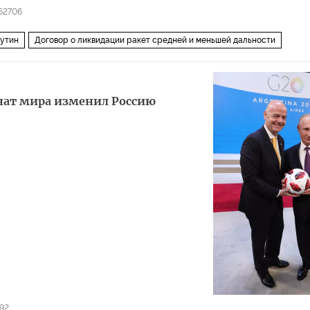
62706
утин
Договор о ликвидации ракет средней и меньшей дальности
жений
портянки
онат мира изменил Россию
92