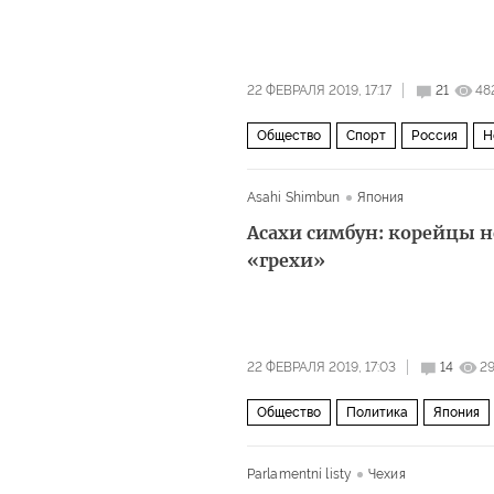
22 ФЕВРАЛЯ 2019, 17:17
21
48
Общество
Спорт
Россия
Н
Asahi Shimbun
Япония
Асахи симбун: корейцы н
«грехи»
22 ФЕВРАЛЯ 2019, 17:03
14
2
Общество
Политика
Япония
Parlamentní listy
Чехия