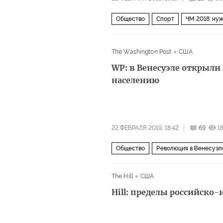
Общество
Спорт
ЧМ 2018: нуж
Джанни Инфантино
Чемпионат ми
The Washington Post
США
WP: в Венесуэле открыли
населению
22 ФЕВРАЛЯ 2019, 18:42
69
1
Общество
Революция в Венесуэл
The Hill
США
Hill: пределы российско