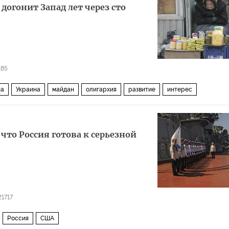
а догонит Запад лет через сто
185
на
Украина
майдан
олигархия
развитие
интерес
 что Россия готова к серьезной
21717
Россия
США