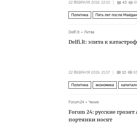
22 ФЕВРАЛЯ 2019, 22:10
43
5
Политика
Пять лет после Майда
Delfi.lt
Литва
Delfi.lt: элита к катастр
22 ФЕВРАЛЯ 2019, 21:07
10
5
Политика
экономика
капитал
Forum24
Чехия
Forum 24: русские грозят
портянки носят