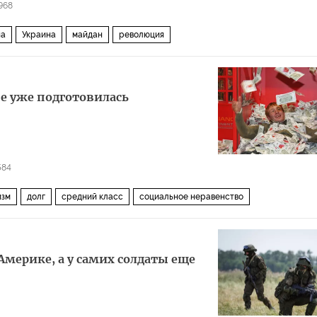
968
на
Украина
майдан
революция
офе уже подготовилась
584
изм
долг
средний класс
социальное неравенство
 Америке, а у самих солдаты еще