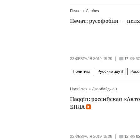
Договор о ликвидации ракет средне
Печат
Сербия
Печат: русофобия — псих
22 ФЕВРАЛЯ 2019, 15:29
17
6
Политика
Русские идут!
Росс
католичество
психика
Haqqin.az
Азербайджан
Haqqin: российская «Авт
БПЛА
22 ФЕВРАЛЯ 2019, 15:29
12
8