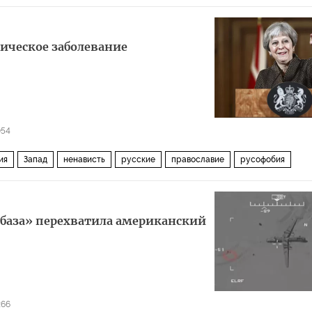
й и меньшей дальности (РСМД)
ическое заболевание
054
ия
Запад
ненависть
русские
православие
русофобия
обаза» перехватила американский
266