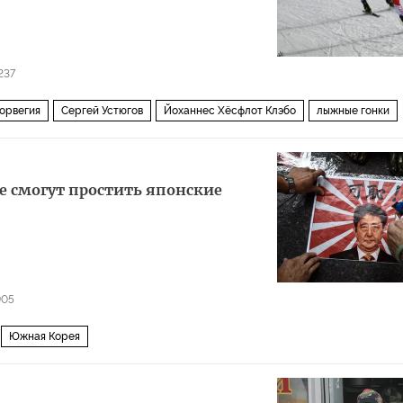
237
орвегия
Сергей Устюгов
Йоханнес Хёсфлот Клэбо
лыжные гонки
е смогут простить японские
905
Южная Корея