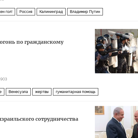
ен гол!
Россия
Калининград
Владимир Путин
ра по футболу 2018 года (ЧМ-2018, ЧМ-2018 по футболу)
 огонь по гражданскому
8903
е
Венесуэла
жертвы
гуманитарная помощь
-израильского сотрудничества