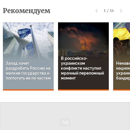
Рекомендуем
1
/
14
В российско-
Запад хочет
украинском
Ненави
раздробить Россию на
конфликте наступил
национ
мелкие государства и
мрачный переломный
украин
поглотить ее по частям
момент
банде