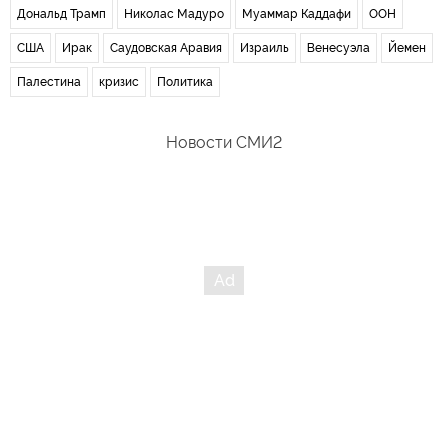
Дональд Трамп
Николас Мадуро
Муаммар Каддафи
ООН
США
Ирак
Саудовская Аравия
Израиль
Венесуэла
Йемен
Палестина
кризис
Политика
Новости СМИ2