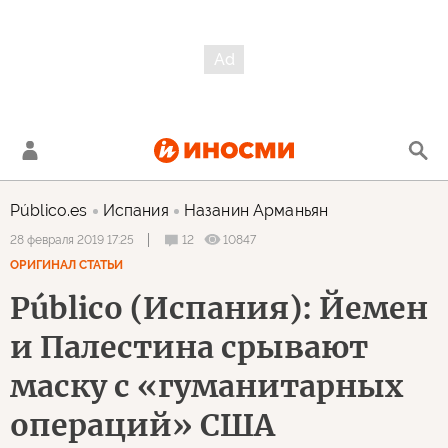
Público.es
Испания
Назанин Арманьян
12
10847
28 февраля 2019 17:25
ОРИГИНАЛ СТАТЬИ
Público (Испания): Йемен
и Палестина срывают
маску с «гуманитарных
операций» США