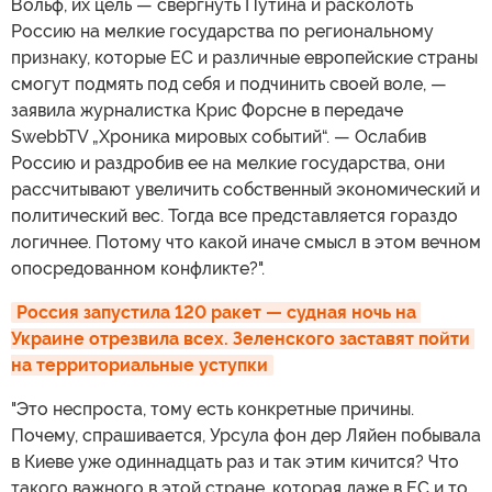
Вольф, их цель — свергнуть Путина и расколоть
Россию на мелкие государства по региональному
признаку, которые ЕС и различные европейские страны
смогут подмять под себя и подчинить своей воле, —
заявила журналистка Крис Форсне в передаче
SwebbTV „Хроника мировых событий“. — Ослабив
Россию и раздробив ее на мелкие государства, они
рассчитывают увеличить собственный экономический и
политический вес. Тогда все представляется гораздо
логичнее. Потому что какой иначе смысл в этом вечном
опосредованном конфликте?".
Россия запустила 120 ракет — судная ночь на 
Украине отрезвила всех. Зеленского заставят пойти 
на территориальные уступки
"Это неспроста, тому есть конкретные причины.
Почему, спрашивается, Урсула фон дер Ляйен побывала
в Киеве уже одиннадцать раз и так этим кичится? Что
такого важного в этой стране, которая даже в ЕС и то