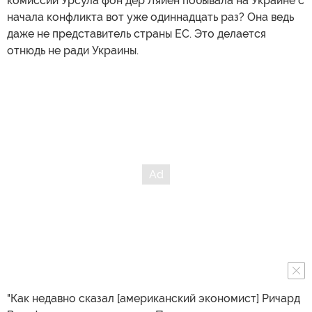
комиссии Урсула фон дер Ляйен побывала на Украине с
начала конфликта вот уже одиннадцать раз? Она ведь
даже не представитель страны ЕС. Это делается
отнюдь не ради Украины.
"Как недавно сказал [американский экономист] Ричард