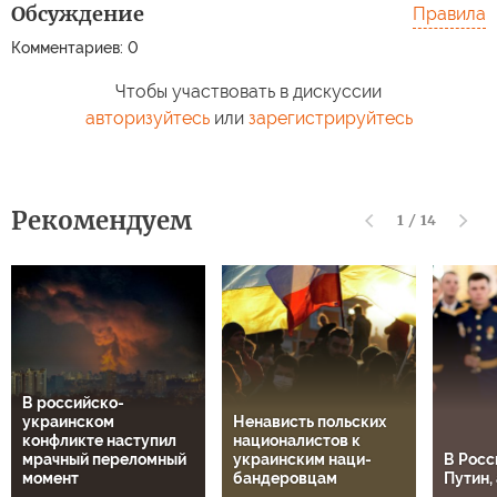
Обсуждение
Правила
Комментариев: 0
Чтобы участвовать в дискуссии
авторизуйтесь
или
зарегистрируйтесь
Рекомендуем
1
/
14
В российско-
украинском
Ненависть польских
конфликте наступил
националистов к
мрачный переломный
украинским наци-
В Росс
момент
бандеровцам
Путин, 