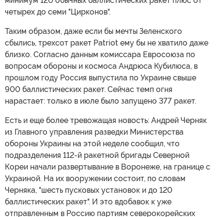
минимум 120 обычных баллистических ракет плюс от
четырех до семи "Цирконов".
Таким образом, даже если бы мечты Зеленского
сбылись, трехсот ракет Patriot ему бы не хватило даже
близко. Согласно данным комиссара Евросоюза по
вопросам обороны и космоса Андрюса Кубилюса, в
прошлом году Россия выпустила по Украине свыше
900 баллистических ракет. Сейчас темп огня
нарастает: только в июле было запущено 377 ракет.
Есть и еще более тревожащая новость: Андрей Черняк
из Главного управления разведки Министерства
обороны Украины на этой неделе сообщил, что
подразделения 112-й ракетной бригады Северной
Кореи начали развертывание в Воронеже, на границе с
Украиной. На их вооружении состоит, по словам
Черняка, "шесть пусковых установок и до 120
баллистических ракет". И это вдобавок к уже
отправленным в Россию партиям северокорейских