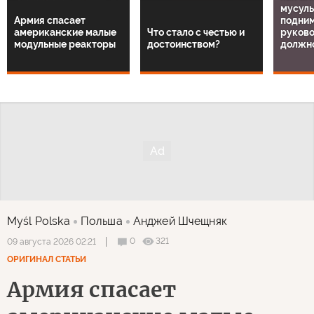
Чтобы участвовать в дискуссии
авторизуйтесь
или
зарегистрируйтесь
Рекомендуем
1
/
14
Конкре
вместо
как ам
мусул
Армия спасает
подним
американские малые
Что стало с честью и
руков
модульные реакторы
достоинством?
должн