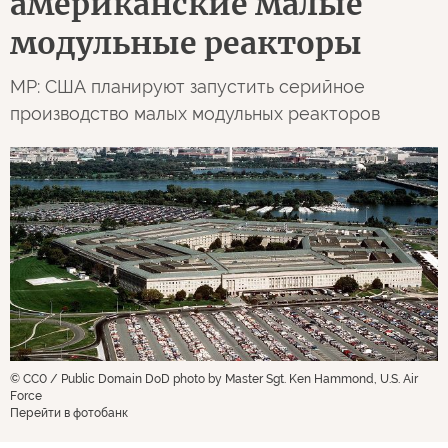
Myśl Polska
Польша
Анджей Шчещняк
0
321
09 августа 2026 02:21
ОРИГИНАЛ СТАТЬИ
Армия спасает
американские малые
модульные реакторы
MP: США планируют запустить серийное
производство малых модульных реакторов