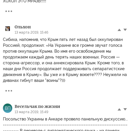
ХОХОЛ ЭТО МРАЗЬ!!!!!
Ольхон
13 марта 2019, 15:46
Сибиха, напомнив, что Крым пять лет назад был оккупирован
Россией, продолжил: «На Украине все громче звучат голоса
против оккупации Крыма. Во имя его освобождения мы
продолжаем каждый день терять наших военных. Россия —
сторона-агрессор, и она аннексировала Крым. Кроме того, в
наши дни Россия продолжает поддерживать сепаратистские
движения в Крыму». Вы уже и в Крыму воюете???? Неужели на
диванах гибнут ваши "воины"?)))
Весельчак по жизни
ВП
13 марта 2019, 15:49
Посольство Украины в Анкаре провело панельную дискуссию...
-----------------------------------------------------------------------
--------- В переводе с дипломатического языка - на панели