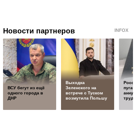
Новости партнеров
INFOX
Выходка
Росси
ВСУ бегут из ещё
Зеленского на
пугат
одного города в
встрече с Туском
анну
ДНР
возмутила Польшу
трудо