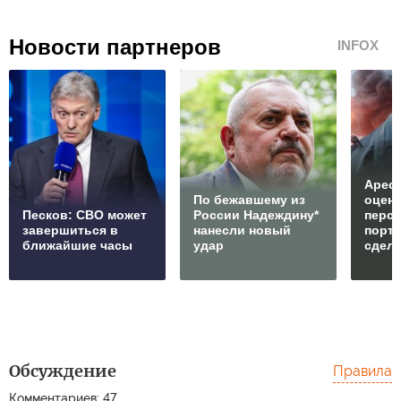
Новости партнеров
INFOX
Арест
По бежавшему из
оцен
Песков: СВО может
России Надеждину*
перс
завершиться в
нанесли новый
порто
ближайшие часы
удар
сдел
Обсуждение
Правила
Комментариев: 47