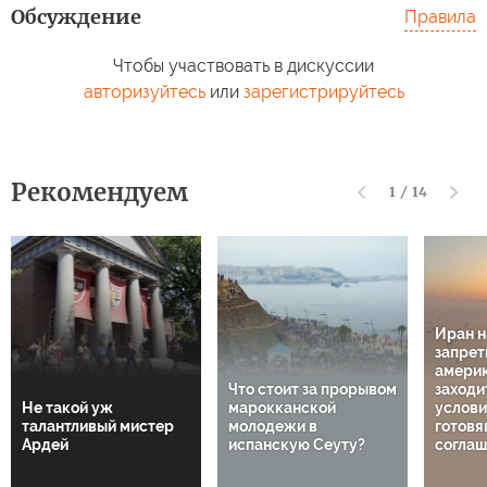
Обсуждение
Правила
Чтобы участвовать в дискуссии
авторизуйтесь
или
зарегистрируйтесь
Рекомендуем
1
/
14
Иран 
запрет
амери
Что стоит за прорывом
заходи
Не такой уж
марокканской
услов
талантливый мистер
молодежи в
готовя
Ардей
испанскую Сеуту?
соглаш