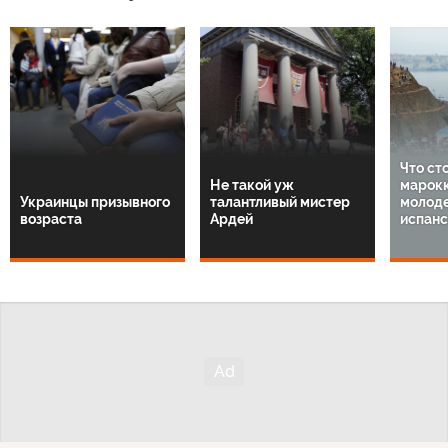
Что ст
Не такой уж
марок
Украинцы призывного
талантливый мистер
молод
возраста
Ардей
испанс