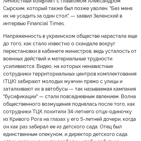
личностный конфликт с главкомом Александром
Сырским, который также был позже уволен. "Без меня
их не усадить за один стол", — заявил Зеленский в
интервью Financial Times.
Напряженность в украинском обществе нарастала еще
до того, как стало известно о скандале вокруг
перестановки в кабинете министров, ведь усталость от
военных действий и материальные трудности
усиливаются. Видео, на которых ненавистные
сотрудники территориальных центров комплектования
(ТЦК) забирают молодых мужчин прямо с улицы и
заталкивают их в автобусы — так называемая кампания
"бусификации" — стали повседневным явлением. Волна
общественного возмущения поднялась после того, как
сотрудники ТЦК похитили 34-летнего отца-одиночку
из Кривого Рога на глазах у его 5-летней дочери, когда
он как раз забирал ее из детского сада. Отец был
единственным опекуном, и директор детского сада