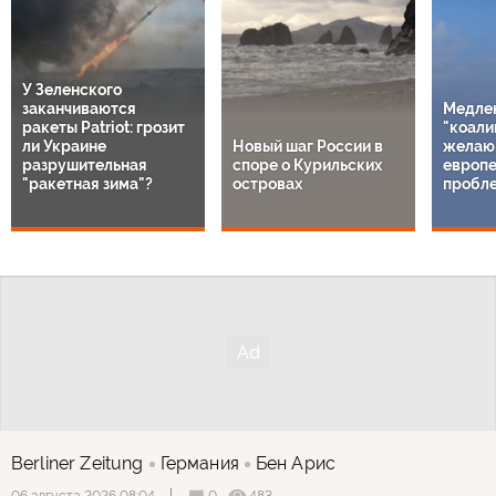
У Зеленского
заканчиваются
Медле
ракеты Patriot: грозит
"коали
ли Украине
Новый шаг России в
желаю
разрушительная
споре о Курильских
европе
"ракетная зима"?
островах
пробл
Berliner Zeitung
Германия
Бен Арис
0
483