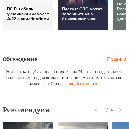
По б
ВС РФ сбили
Песков: СВО может
Росс
украинский самолет
завершиться в
нане
А-22 с авиабомбами
ближайшие часы
удар
Обсуждение
Правила
Эта статья опубликована более, чем 24 часа назад, а значит,
она недоступна для комментирования. Новые материалы вы
можете найти на
главной странице
.
Рекомендуем
1
/
14