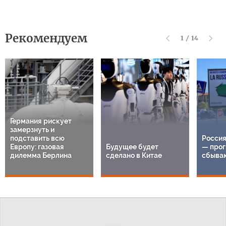
Рекомендуем
1
/
14
Германия рискует
замерзнуть и
подставить всю
Россия
Европу: газовая
Будущее будет
— прог
дилемма Берлина
сделано в Китае
сбыва