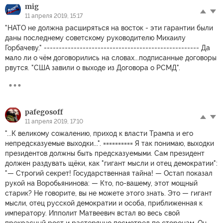
mig
11 апреля 2019, 15:17
"НАТО не должна расширяться на восток - эти гарантии были
даны последнему советскому руководителю Михаилу
Горбачеву." ---------------------------------------------------- Да
мало ли о чём договорились на словах...подписанные договоры
рвутся. "США завили о выходе из Договора о РСМД".
pafegosoff
11 апреля 2019, 17:10
"...К великому сожалению, приход к власти Трампа и его
непредсказуемые выходки...". ========== Я так понимаю, выходки
президентов должны быть предсказуемыми. Сам президент
должен раздувать щёки, как "гигант мысли и отец демократии":
"— Строгий секрет! Государственная тайна! — Остап показал
рукой на Воробьянинова: — Кто, по-вашему, этот мощный
старик? Не говорите, вы не можете этого знать. Это — гигант
мысли, отец русской демократии и особа, приближенная к
императору. Ипполит Матвеевич встал во весь свой
прекрасный рост и растерянно посмотрел по сторонам. Он