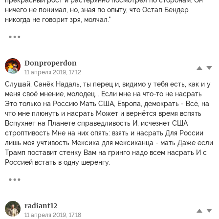
ничего не понимал, но, зная по опыту, что Остап Бендер
никогда не говорит зря, молчал."
Donproperdon
11 апреля 2019, 17:12
Слушай, Санёк Надаль, ты перец и, видимо у тебя есть, как и у
меня своё мнение, молодец... Если мне на что-то не насрать
Это только на Россию Мать США, Европа, демократь - Всё, на
что мне плюнуть и насрать Может и вернётся время вспять
Вспухнет на Планете справедливость И, исчезнет США
строптивость Мне на них опять: взять и насрать Для России
лишь моя учтивость Мексика для мексиканца - мать Даже если
Трамп поставит стенку Вам на гринго надо всем насрать И с
Россией встать в одну шеренгу.
radiant12
11 апреля 2019, 17:18