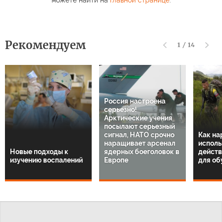
Рекомендуем
1
/
14
Россия настроена
серьезно!
Арктические учения
посылают серьезный
сигнал, НАТО срочно
Как на
наращивает арсенал
исполь
Новые подходы к
ядерных боеголовок в
действ
изучению воспалений
Европе
для об