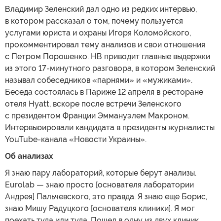
Владимир Зеленский дал одно из редких интервью,
в котором рассказал о том, почему пользуется
услугами юриста и охраны Игоря Коломойского,
прокомментировал тему анализов и свои отношения
с Петром Порошенко. НВ приводит главные выдержки
из этого 17-минутного разговора, в котором Зеленский
называл собеседников «парнями» и «мужиками».
Беседа состоялась в Париже 12 апреля в ресторане
отеля Hyatt, вскоре после встречи Зеленского
с президентом Франции Эммануэлем Макроном.
Интервьюировали кандидата в президенты журналисты
YouTube-канала «Новости Украины».
Об анализах
Я знаю пару лабораторий, которые берут анализы.
Eurolab — знаю просто [основателя лаборатории
Андрея] Пальчевского, это правда. Я знаю еще Борис,
знаю Мишу Радуцкого [основателя клиники]. Я мог
поехать туда или туда. Пошел в одну из двух клиник,