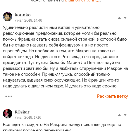
konoko
7 мая 2019, 14:46
Удивительно реалистичный взгляд и удивительно
революционные предложения, которые могли бы реально
помочь Франции стать снова сильной страной, в которой было
бы не стыдно называть себя французомн, а не просто
европейцем. Но проблема в том, что Макрон на такое не
пойдёт никогда. Не для этого Ротшильды его продвигали в
президенты. Тут нужна была бы Марин Ле Пен, пожалуй её
решимости хватило бы. Ну а любитель старушенций Макрон на
такое не способен. Принц-лягушка, способный только
надуваться, вызывая смех окружающих. Но Франции что-то
надо делать с давлением евро. И делать это надо срочно!
Раскрыть ветку
ROskar
7 мая 2019, 17:16
Всё идёт к тому, что На Макрона наедут свои же, да ещё по
крупному после его переизбрания.