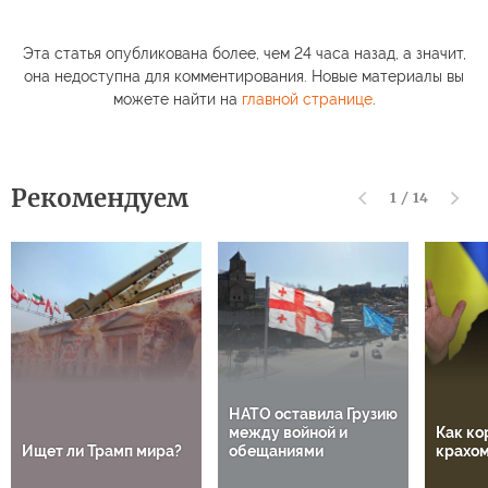
Эта статья опубликована более, чем 24 часа назад, а значит,
она недоступна для комментирования. Новые материалы вы
можете найти на
главной странице
.
Рекомендуем
1
/
14
НАТО оставила Грузию
между войной и
Как ко
Ищет ли Трамп мира?
обещаниями
крахом