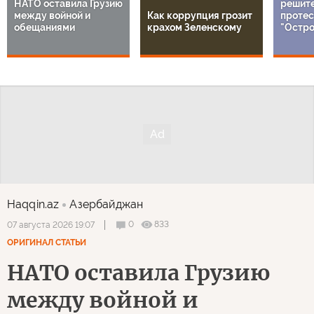
НАТО оставила Грузию
решит
между войной и
Как коррупция грозит
протес
обещаниями
крахом Зеленскому
"Остро
Haqqin.az
Азербайджан
0
833
07 августа 2026 19:07
ОРИГИНАЛ СТАТЬИ
НАТО оставила Грузию
между войной и