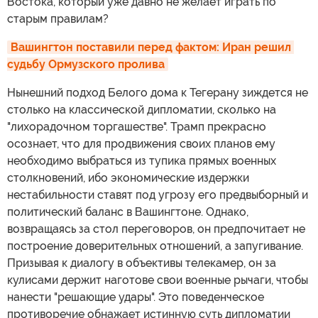
Востока, который уже давно не желает играть по
старым правилам?
Вашингтон поставили перед фактом: Иран решил 
судьбу Ормузского пролива
Нынешний подход Белого дома к Тегерану зиждется не
столько на классической дипломатии, сколько на
"лихорадочном торгашестве". Трамп прекрасно
осознает, что для продвижения своих планов ему
необходимо выбраться из тупика прямых военных
столкновений, ибо экономические издержки
нестабильности ставят под угрозу его предвыборный и
политический баланс в Вашингтоне. Однако,
возвращаясь за стол переговоров, он предпочитает не
построение доверительных отношений, а запугивание.
Призывая к диалогу в объективы телекамер, он за
кулисами держит наготове свои военные рычаги, чтобы
нанести "решающие удары". Это поведенческое
противоречие обнажает истинную суть дипломатии