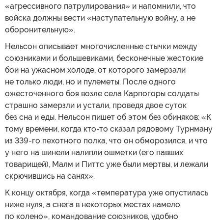
«агрессивного патрулирования» и напомнили, что
войска должны вести «наступательную войну, а не
оборонительную».
Нельсон описывает многочисленные стычки между
союзниками и большевиками, бесконечные жестокие
бои на ужасном холоде, от которого замерзали
не только люди, но и пулеметы. После одного
ожесточенного боя возле села Карпогоры солдаты
страшно замерзли и устали, проведя двое суток
без сна и еды. Нельсон пишет об этом без обиняков: «К
тому времени, когда кто-то сказал рядовому Турнману
из 339-го пехотного полка, что он обморозился, и что
у него на шинели налипли ошметки (его павших
товарищей), Малм и Питтс уже были мертвы, и лежали
скрючившись на санях».
К концу октября, когда «температура уже опустилась
ниже нуля, а снега в некоторых местах намело
по колено», командование союзников, удобно