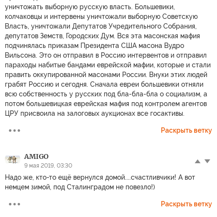
уничтожать выборную русскую власть. Большевики,
колчаковцы и интервены уничтожали выборную Советскую
Власть, уничтожали Депутатов Учредительного Собрания,
депутатов Земств, Городских Дум. Вся эта масонская мафия
подчинялась приказам Президента США масона Вудро
Вильсона. Это он отправил в Россию интервентов и отправил
параходы набитые бандами еврейской мафии, которые и стали
править оккупированной масонами России. Внуки этих людей
грабят Россию и сегодня. Сначала евреи большевики отняли
всю собственность у русских под бла-бла-бла о социализм, а
потом большевицкая еврейская мафия под контролем агентов
ЦРУ присвоила на залоговых аукционах все госактивы.
Раскрыть ветку
AMIGO
9 мая 2019, 03:30
Надо же, кто-то ещё вернулся домой....счастливчики! А вот
немцем зимой, под Сталинградом не повезло!)
Раскрыть ветку