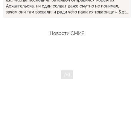
&lt; «Когда последний батальон отправился морем из
Архангельска, ни один солдат даже смутно не понимал,
зачем они там воевали, и ради чего пали их товарищи». &gt;
Брешет автор. Воевали эти герои за то же, за что
американцы всегда и воевали, от Мексики в 19 веке до
Вьетнама через 100 лет и Ирака и Афгвнистана сегодня - за
Новости СМИ2
Свободу и Демократию ! Просто иногда им дают отпор, и
тогда они искренне удивляются, почему их убивают, и хотят
домой.