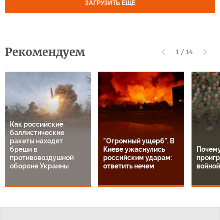
ЗАГРУЗИТЬ ЕЩЕ
Рекомендуем
1
/
14
Как российские
баллистические
ракеты находят
"Огромный ущерб". В
бреши в
Киеве ужаснулись
Почем
противовоздушной
российским ударам:
проигр
обороне Украины
ответить нечем
войной