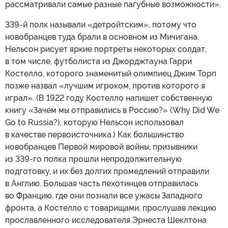
рассматривали самые разные пагубные возможности».
339-й полк называли «детройтским», потому что
новобранцев туда брали в основном из Мичигана.
Нельсон рисует яркие портреты некоторых солдат,
в том числе, футболиста из Джорджтауна Гарри
Костелло, которого знаменитый олимпиец Джим Торп
позже назвал «лучшим игроком, против которого я
играл». (В 1922 году Костелло напишет собственную
книгу «Зачем мы отправились в Россию?» (Why Did We
Go to Russia?), которую Нельсон использовал
в качестве первоисточника.) Как большинство
новобранцев Первой мировой войны, призывники
из 339-го полка прошли непродолжительную
подготовку, и их без долгих промедлений отправили
в Англию. Большая часть пехотинцев отправилась
во Францию, где они познали все ужасы Западного
фронта, а Костелло с товарищами, прослушав лекцию
прославленного исследователя Эрнеста Шеклтона