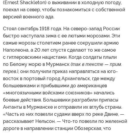
(Ernest Shackleton) о выживании в холодную погоду,
поехал на север, чтобы познакомиться с собственной
версией военного ада.
Стоял сентябрь 1918 года. На северо-запад России
быстро наступала зима с ее лютыми морозами. Эти
самые морозы столетием ранее сокрушили армию
Наполеона, а 20 лет спустя сделают то же самое
с гитлеровскими нацистами. Когда солдаты плыли
по Белому морю в Мурманск
(так в тексте — прим.
перев.)
, они получили приказ направляться на юго-
восток в портовый город Архангельск, где между
большевиками и прибывшими до американцев
«многоязычными войсками союзников» начались
боевые действия. Большевики разграбили припасы
Антанты в Мурманске и отправили их вглубь страны.
«Часть из них повезли судами вверх по реке Двине, —
рассказывает Нельсон. — Что-то повезли по железной
дороге в направлении станции Обозерская, что