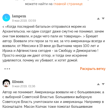
можете найти на
главной странице
.
lampem
L
9 мая 2019, 00:59
< «Когда последний батальон отправился морем из
Архангельска, ни один солдат даже смутно не понимал, зачем
они там воевали, и ради чего пали их товарищи». > Брешет
автор. Воевали эти герои за то же, за что американцы всегда и
воевали, от Мексики в 19 веке до Вьетнама через 100 лет и
Ирака и Афгвнистана сегодня - за Свободу и Демократию !
Просто иногда им дают отпор, и тогда они искренне
удивляются, почему их убивают, и хотят домой.
Раскрыть ветку
Шмяк
9 мая 2019, 01:36
Автор не понимает. Американцы воевали не с большевиками, а
с выборной Советской Властью. Большевики выборную
Советскую Власть уничтожали как и американцы. Например в
Кронштадте. Масон Колчак тоже помогал большевикам