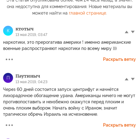
Эта статья опубликована более, чем 24 часа назад, а значит,
она недоступна для комментирования. Новые материалы вы
можете найти на
главной странице
.
ктотыч
К
13 мая 2019, 03:47
наркотики, это прерогатива америки ! именно американские
военные распространяют наркотики по всему миру )))
Раскрыть ветку
Паутиныч
П
13 мая 2019, 04:23
Через 60 дней состоится запуск центрифуг и начнётся
лихорадочное обогащение урана. Американцы ничего не могут
противопоставить и неизбежно окажутся перед плохим и
очень плохим выбором. Начать войну с Ираном, значит
трагически обречь Израиль на исчезновение.
Раскрыть ветку