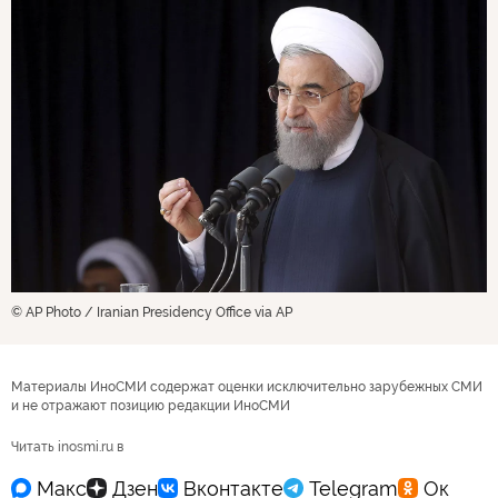
© AP Photo / Iranian Presidency Office via AP
Материалы ИноСМИ содержат оценки исключительно зарубежных СМИ
и не отражают позицию редакции ИноСМИ
Читать inosmi.ru в