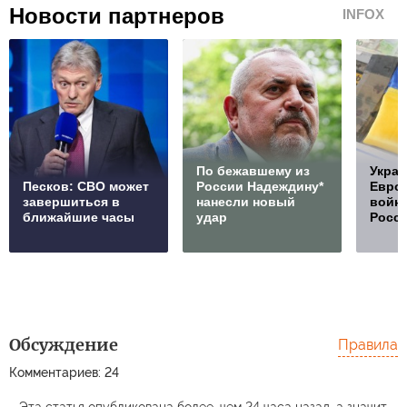
Новости партнеров
INFOX
По бежавшему из
Украи
Песков: СВО может
России Надеждину*
Европ
завершиться в
нанесли новый
войну
ближайшие часы
удар
Росс
Обсуждение
Правила
Комментариев: 24