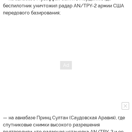
беспилотник уничтожил радар AN/TPY-2 армии США
передового базирования;
— на авиабазе Принц Султан (Саудовская Аравия), где
спутниковые снимки высокого разрешения
подтвердили, что радарная установка AN/TPY-2 и ее