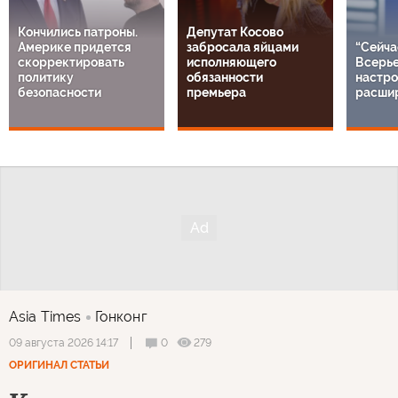
Кончились патроны.
Депутат Косово
Америке придется
забросала яйцами
“Сейча
скорректировать
исполняющего
Всерье
политику
обязанности
настро
безопасности
премьера
расши
Asia Times
Гонконг
0
279
09 августа 2026 14:17
ОРИГИНАЛ СТАТЬИ