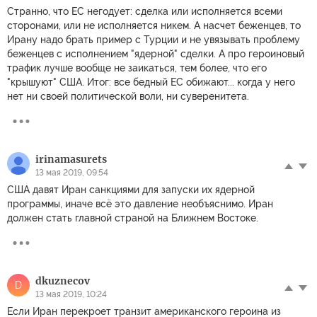
Странно, что ЕС негодует: сделка или исполняется всеми
сторонами, или не исполняется никем. А насчет беженцев, то
Ирану надо брать пример с Турции и не увязывать проблему
беженцев с исполнением "ядерной" сделки. А про героиновый
трафик лучше вообще не заикаться, тем более, что его
"крышуют" США. Итог: все бедный ЕС обижают... когда у него
нет ни своей политической воли, ни суверенитета.
irinamasurets
13 мая 2019, 09:54
США давят Иран санкциями для запуски их ядерной
программы, иначе всё это давление необъяснимо. Иран
должен стать главной страной на Ближнем Востоке.
dkuznecov
D
13 мая 2019, 10:24
Если Иран перекроет транзит американского героина из