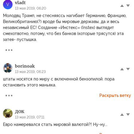
vladt
V
13 мая 2019, 06:20
Молодвц Трамп, не стесняяссь нагибает Германию, Францию,
Великобританию(?) вроде бы мировые державы, да и весь
независимый ЕС! Создание «Инстекс» (Instex) выглядит
смехотвотно, потому, что без банков (которые трясутся) эта
затея- пустышка.
borinoak
13 мая 2019, 06:23
штаты носятся по миру с включенной бензопилой. пора
остановить этого маньяка.
Раскрыть ветку
ДОК
13 мая 2019, 07:11
Евро намеревался стать мировой валютой?! Ну-ну...