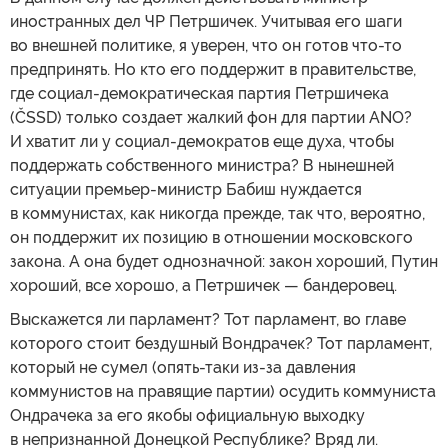
иностранных дел ЧР Петршичек. Учитывая его шаги
во внешней политике, я уверен, что он готов что-то
предпринять. Но кто его поддержит в правительстве,
где социал-демократическая партия Петршичека
(ČSSD) только создает жалкий фон для партии ANO?
И хватит ли у социал-демократов еще духа, чтобы
поддержать собственного министра? В нынешней
ситуации премьер-министр Бабиш нуждается
в коммунистах, как никогда прежде, так что, вероятно,
он поддержит их позицию в отношении московского
закона. А она будет однозначной: закон хороший, Путин
хороший, все хорошо, а Петршичек — бандеровец.
Выскажется ли парламент? Тот парламент, во главе
которого стоит бездушный Вондрачек? Тот парламент,
который не сумел (опять-таки из-за давления
коммунистов на правящие партии) осудить коммуниста
Ондрачека за его якобы официальную выходку
в непризнанной Донецкой Республике? Вряд ли.