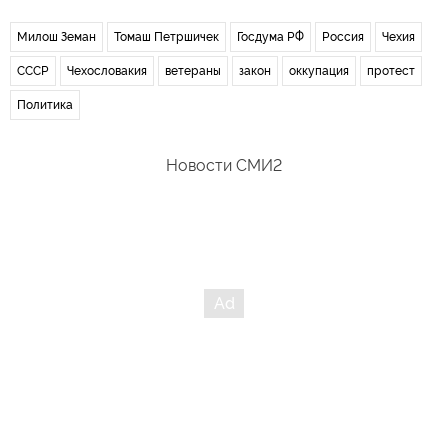
Милош Земан
Томаш Петршичек
Госдума РФ
Россия
Чехия
СССР
Чехословакия
ветераны
закон
оккупация
протест
Политика
Новости СМИ2