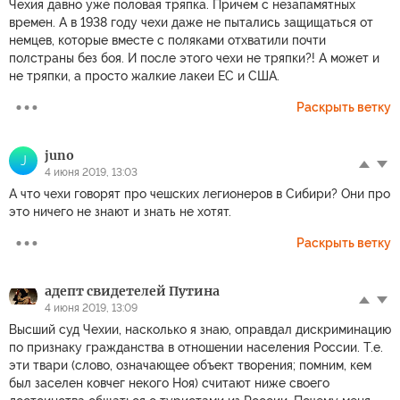
Чехия давно уже половая тряпка. Причем с незапамятных
времен. А в 1938 году чехи даже не пытались защищаться от
немцев, которые вместе с поляками отхватили почти
полстраны без боя. И после этого чехи не тряпки?! А может и
не тряпки, а просто жалкие лакеи ЕС и США.
Раскрыть ветку
juno
J
4 июня 2019, 13:03
А что чехи говорят про чешских легионеров в Сибири? Они про
это ничего не знают и знать не хотят.
Раскрыть ветку
адепт свидетелей Путина
4 июня 2019, 13:09
Высший суд Чехии, насколько я знаю, оправдал дискриминацию
по признаку гражданства в отношении населения России. Т.е.
эти твари (слово, означающее объект творения; помним, кем
был заселен ковчег некого Ноя) считают ниже своего