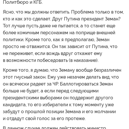
Политбюро и КГБ.
Ясно, что мы должны ответить. Проблема только в том,
кто и как это сделает. Друг Путина президент Земан?
Тот лучше пусть даже не пытается, а то станет еще
более комичным персонажем на поприще внешней
политики. Кроме того, как я предполагаю, Земан
просто не отважится. Он так зависит от Путина, что
не переживет, если вождь вдруг откажет ему
в возможности побеседовать (в наказание).
Кроме того, я думаю, что Земану вообще безразличен
этот гнусный закон. Ему уже незачем делать вид, что
он всячески радеет за ЧР. Баллотироваться Земан
больше не будет, а если перед следующими
президентскими выборами он поддержит другого
кандидата, то его избиратели к тому моменту уже
забудут о прошлой позиции Земана и его молчании
и отдадут свой голос за его протеже.
В данном случае должен действовать министр