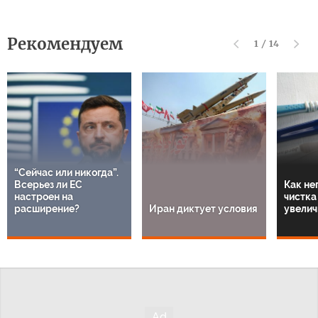
Рекомендуем
1
/
14
“Сейчас или никогда”.
Всерьез ли ЕС
Как не
настроен на
чистка
расширение?
Иран диктует условия
увелич