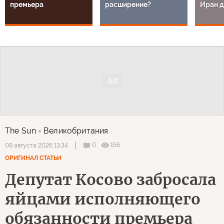
премьера
расширение?
Иран д
The Sun
Великобритания
0
156
09 августа 2026 13:34
ОРИГИНАЛ СТАТЬИ
Депутат Косово забросала
яйцами исполняющего
обязанности премьера