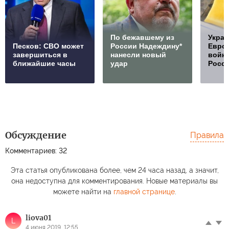
По бежавшему из
Украи
Песков: СВО может
России Надеждину*
Европ
завершиться в
нанесли новый
войну
ближайшие часы
удар
Росс
Обсуждение
Правила
Комментариев: 32
Эта статья опубликована более, чем 24 часа назад, а значит,
она недоступна для комментирования. Новые материалы вы
можете найти на
главной странице
.
liova01
L
4 июня 2019, 12:55