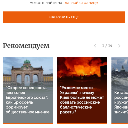
можете найти на
главной странице
.
ЗАГРУЗИТЬ ЕЩЕ
Рекомендуем
1
/
14
"Скорее конец света,
"Уязвимое место
чем конец
Украины": почему
Китайс
Европейского союза":
Киев больше не может
россий
как Брюссель
сбивать российские
кружат
формирует
баллистические
Японии
общественное мнение
ракеты?
значит