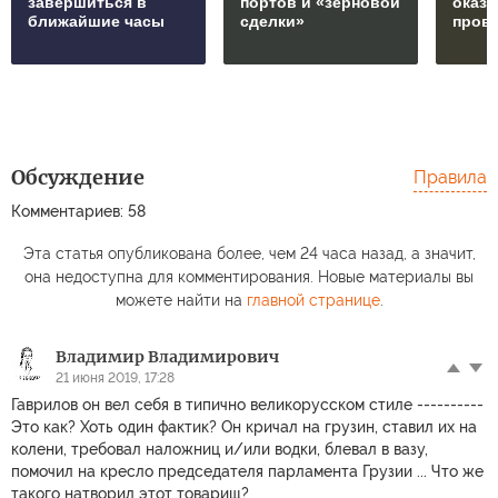
завершиться в
портов и «зерновой
оказ
ближайшие часы
сделки»
пров
Обсуждение
Правила
Комментариев: 58
Эта статья опубликована более, чем 24 часа назад, а значит,
она недоступна для комментирования. Новые материалы вы
можете найти на
главной странице
.
Владимир Владимирович
21 июня 2019, 17:28
Гаврилов он вел себя в типично великорусском стиле ----------
Это как? Хоть один фактик? Он кричал на грузин, ставил их на
колени, требовал наложниц и/или водки, блевал в вазу,
помочил на кресло председателя парламента Грузии ... Что же
такого натворил этот товарищ?