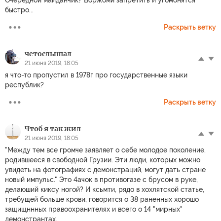
Очередной майданчик? Боржоми запретить и угомонятся
быстро...
Раскрыть ветку
четослышал
21 июня 2019, 18:05
я что-то пропустил в 1978г про государственные языки
республик?
Раскрыть ветку
Чтоб я так жил
21 июня 2019, 18:05
"Между тем все громче заявляет о себе молодое поколение,
родившееся в свободной Грузии. Эти люди, которых можно
увидеть на фотографиях с демонстраций, могут дать стране
новый импульс." Это 4ачок в противогазе с брусом в руке,
делаюший киксу ногой? И ксьмти, рядо в хохлятской статье,
требущей больше крови, говорится о 38 раненных хорошо
защищннных правоохранителях и всего о 14 "мирных"
демонстрантах.