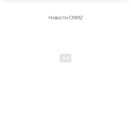
вазу, помочил на кресло председателя парламента Грузии
... Что же такого натворил этот товарищ?
Новости СМИ2