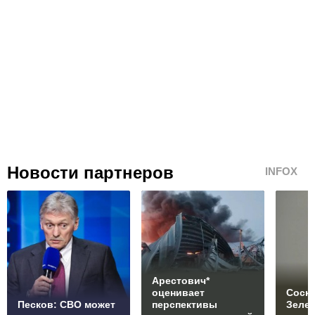
Новости партнеров
INFOX
Арестович*
оценивает
Соски
Песков: СВО может
перспективы
Зеле