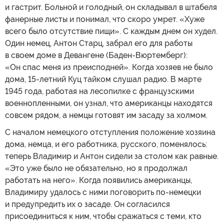
и гастрит. Больной и голодный, он складывал в штабеля
фанерные листы и понимал, что скоро умрет. «Хуже
всего было отсутствие пищи». С каждым днем он худел.
Один немец, Антон Старц, забрал его для работы
в своем доме в Девангене (Баден-Вюртемберг):
«Он спас меня из преисподней». Когда хозяев не было
дома, 15-летний Куц тайком слушал радио. В марте
1945 года, работая на лесопилке с французскими
военнопленными, он узнал, что американцы находятся
совсем рядом, а немцы готовят им засаду за холмом.
С началом немецкого отступления положение хозяина
дома, немца, и его работника, русского, поменялось:
теперь Владимир и Антон сидели за столом как равные.
«Это уже было не обязательно, но я продолжал
работать на него». Когда появились американцы,
Владимиру удалось с ними поговорить по-немецки
и предупредить их о засаде. Он согласился
присоединиться к ним, чтобы сражаться с теми, кто