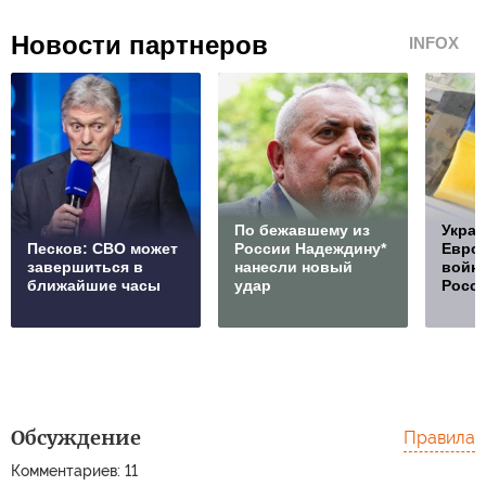
Новости партнеров
INFOX
По бежавшему из
Украи
Песков: СВО может
России Надеждину*
Европ
завершиться в
нанесли новый
войну
ближайшие часы
удар
Росс
Обсуждение
Правила
Комментариев: 11