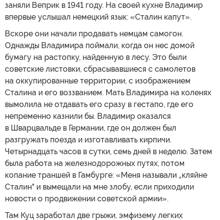
заняли Веприк в 1941 году. На своей кухне Владимир
впервые услышал немецкий язык: «Сталин капут».
Вскоре они начали продавать немцам самогон.
Однажды Владимира поймали, когда он нес домой
бумагу на растопку, найденную в лесу. Это были
советские листовки, сбрасывавшиеся с самолетов
на оккупированные территории, с изображением
Сталина и его воззванием. Мать Владимира на коленях
вымолила не отдавать его сразу в гестапо, где его
непременно казнили бы. Владимир оказался
в Шварцвальде в Германии, где он должен был
разгружать поезда и изготавливать кирпичи.
Четырнадцать часов в сутки, семь дней в неделю. Затем
была работа на железнодорожных путях, потом
копание траншей в Гамбурге: «Меня называли „кляйне
Сталин" и вымещали на мне злобу, если приходили
новости о продвижении советской армии».
Там Куц заработал две грыжи, эмфизему легких