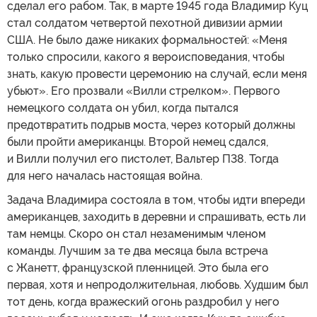
сделал его рабом. Так, в марте 1945 года Владимир Куц
стал солдатом четвертой пехотной дивизии армии
США. Не было даже никаких формальностей: «Меня
только спросили, какого я вероисповедания, чтобы
знать, какую провести церемонию на случай, если меня
убьют». Его прозвали «Вилли стрелком». Первого
немецкого солдата он убил, когда пытался
предотвратить подрыв моста, через который должны
были пройти американцы. Второй немец сдался,
и Вилли получил его пистолет, Вальтер П38. Тогда
для него началась настоящая война.
Задача Владимира состояла в том, чтобы идти впереди
американцев, заходить в деревни и спрашивать, есть ли
там немцы. Скоро он стал незаменимым членом
команды. Лучшим за те два месяца была встреча
с Жанетт, французской пленницей. Это была его
первая, хотя и непродолжительная, любовь. Худшим был
тот день, когда вражеский огонь раздробил у него