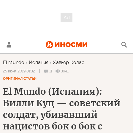
El Mundo
Испания
Хавьер Колас
11
3941
25 июня 2019 01:32
ОРИГИНАЛ СТАТЬИ
El Mundo (Испания):
Вилли Куц — советский
солдат, убивавший
нацистов бок о бок с