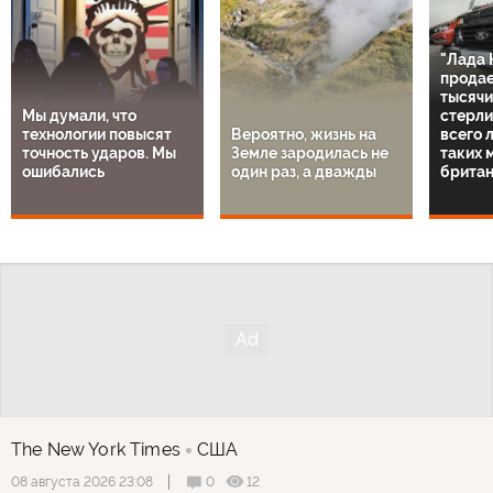
"Лада 
продае
тысячи
Мы думали, что
стерли
технологии повысят
Вероятно, жизнь на
всего 
точность ударов. Мы
Земле зародилась не
таких 
ошибались
один раз, а дважды
британ
The New York Times
США
0
12
08 августа 2026 23:08