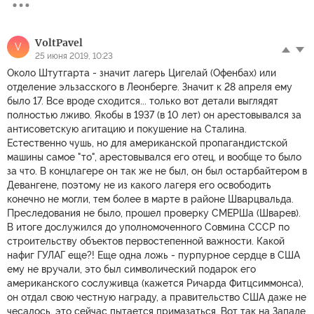
VoltPavel
V
25 июня 2019, 10:23
Около Штутгарта - значит лагерь Цигелай (Офенбах) или
отделение эльзасского в Леонберге. Значит к 28 апреля ему
было 17. Все вроде сходится... только вот детали выглядят
полностью лживо. Якобы в 1937 (в 10 лет) он арестовывался за
антисоветскую агитацию и покушение на Сталина.
Естественно чушь, но для американской пропагандистской
машины самое "то", арестовывался его отец, и вообще то было
за что. В концлагере он так же не был, он был остарбайтером в
Девангене, поэтому не из какого лагеря его освободить
конечно не могли, тем более в марте в районе Шварцвальда.
Преследования не было, прошел проверку СМЕРШа (Шварев).
В итоге дослужился до уполномоченного Совмина СССР по
строительству объектов первостепенной важности. Какой
нафиг ГУЛАГ еще?! Еще одна ложь - пурпурное сердце в США
ему не вручали, это был символический подарок его
американского сослуживца (кажется Ричарда Фитцсиммонса),
он отдал свою честную награду, а правительство США даже не
чесалось, это сейчас пытается примазаться. Вот так на Западе