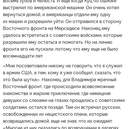
восемь зубов и челюсть. И еще когда Куц по ошибке
выстрелил по американской машине. Он очень хотел
вернуться домой, и американцы отдали ему одну
из машин и разрешили уйти. Он отправился в сторону
Восточного фронта на Мерседесе. Наконец ему
удалось встретиться с советскими войсками, которые
разрешили ему остаться и помогать. Но на линию
фронта его не пускали, потому что ему еще не было
восемнадцати лет.
«Мне посоветовали никому не говорить, что я служил
в армии США, а тем, кому я уже сообщил, сказать, что
это была шутка». Наконец, для Владимира мрачный
Восточный фронт, где происходили всевозможные
знакомства и жаркие приключения, где немецкие
девушки со слезами на глазах прощались с советскими
солдатами, остался позади. Там он встречал русских,
освобожденных из нацистского плена, которые
возвращались домой, еще не зная, что их ожидает:
«Многие из них оказались по возвращении в лагерях,