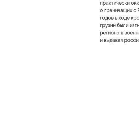
практически ок
о граничащих с 
годов в ходе кр
грузин были изг
региона в военн
и выдавая росс