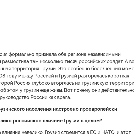
ссия формально признала оба региона независимыми
 разместила там несколько тысяч российских солдат. А в
нная территория Грузии. Это особенно болезненный моме
08 году между Россией и Грузией разгорелась короткая
оторой Россия глубоко вторглась на грузинскую территори
об этом у грузин еще живы. Вот почему они действительн
руководство России как врага.
рузинского населения настроено проевропейски
лико российское влияние Грузии в целом?
влияние невелико. Грузия стремится в ЕС и НАТО, и этот