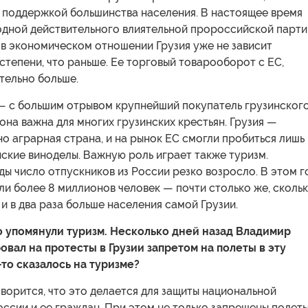
я поддержкой большинства населения. В настоящее время
 одной действительного влиятельной пророссийской парти
 в экономическом отношении Грузия уже не зависит
 степени, что раньше. Ее торговый товарооборот с ЕС,
тельно больше.
— с большим отрывом крупнейший покупатель грузинског
 она важна для многих грузинских крестьян. Грузия —
 аграрная страна, и на рынок ЕС смогли пробиться лишь
ские виноделы. Важную роль играет также туризм.
ды число отпускников из России резко возросло. В этом г
ли более 8 миллионов человек — почти столько же, сколь
 и в два раза больше населения самой Грузии.
о упомянули туризм. Несколько дней назад Владимир
овал на протесты в Грузии запретом на полеты в эту
-то сказалось на туризме?
оворится, что это делается для защиты национальной
ссии и ее граждан. При этом не только запрещены полет