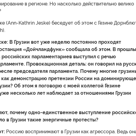
ирование в регионе. Но насколько действительно велико
?
е (Ann-Kathrin Jeske) беседует об этом с Гезине Дорнблю
h).
ке: В Грузии вот уже неделю постоянно проходят
останция «Дойчландфунк» сообщала об этом. В прошл
з российских парламентариев выступил с речью
арламенте. Провокационная деталь: он говорил на русс
кресле председателя парламента. Почему многие грузин
о как демонстрацию претензии России на доминирующ
узии? Об этом я поговорю с моей коллегой Гезине
уже несколько лет наблюдает за отношениями Грузии
лют, почему одно-единственное выступление российск
ло в Грузии такие энергичные протесты?
т:
Россию воспринимают в Грузии как агрессора. Ведь он