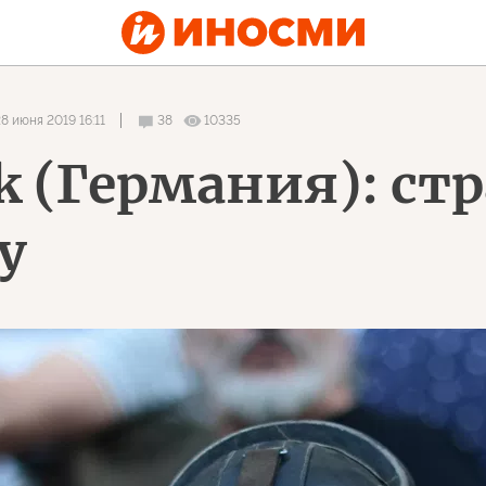
8 июня 2019 16:11
38
10335
k (Германия): стр
у