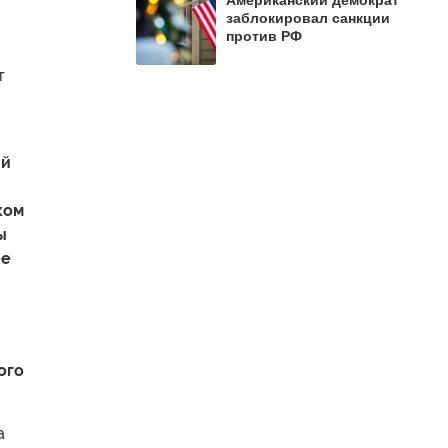
Американский демократ
заблокировал санкции
против РФ
т
ый
ком
ы
ее
ого
а