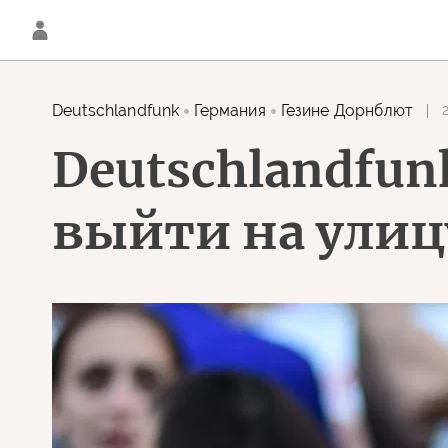
Deutschlandfunk
Германия
Гезине Дорнблют
2
Deutschlandfun
выйти на улиц