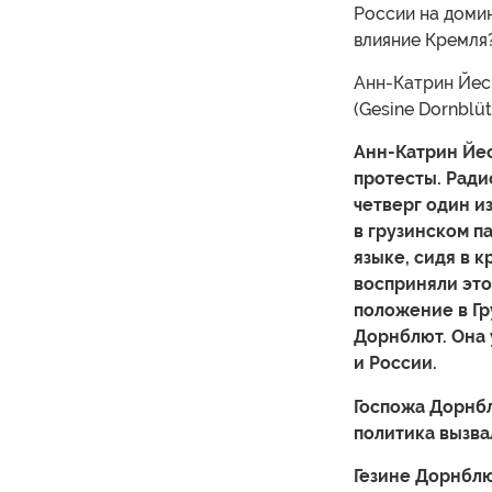
России на домин
влияние Кремля
Анн-Катрин Йеск
(Gesine Dornblüt
Анн-Катрин Йес
протесты. Ради
четверг один и
в грузинском п
языке, сидя в 
восприняли эт
положение в Гр
Дорнблют. Она 
и России.
Госпожа Дорнб
политика вызва
Гезине Дорнблю