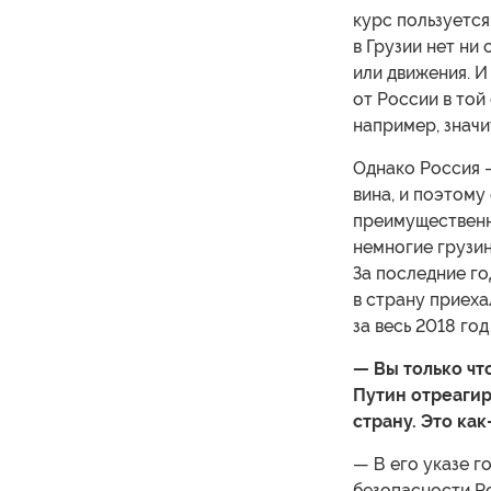
курс пользуетс
в Грузии нет ни
или движения. И
от России в той
например, значи
Однако Россия 
вина, и поэтому
преимущественно
немногие грузин
За последние го
в страну приеха
за весь 2018 год
— Вы только чт
Путин отреагир
страну. Это как
— В его указе г
безопасности Ро