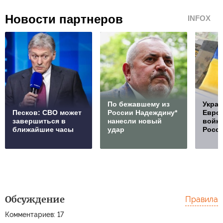
Новости партнеров
INFOX
По бежавшему из
Украи
Песков: СВО может
России Надеждину*
Европ
завершиться в
нанесли новый
войну
ближайшие часы
удар
Росс
Обсуждение
Правила
Комментариев: 17