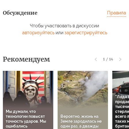
Обсуждение
Правила
Чтобы участвовать в дискуссии
авторизуйтесь
или
зарегистрируйтесь
Рекомендуем
1
/
14
"Лада 
продае
тысячи
Мы думали, что
стерли
технологии повысят
Вероятно, жизнь на
всего 
точность ударов. Мы
Земле зародилась не
таких 
ошибались
один раз, а дважды
британ