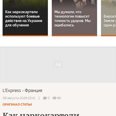
Как наркокартели
Мы думали, что
используют боевые
технологии повысят
Вероят
действия на Украине
точность ударов. Мы
Земле 
для обучения
ошибались
один р
L'Express
Франция
0
86
08 августа 2026 23:41
ОРИГИНАЛ СТАТЬИ
Как наркокартели