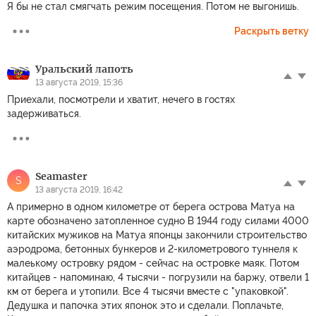
Я бы не стал смягчать режим посещения. Потом не выгонишь.
Раскрыть ветку
Уральский лапоть
13 августа 2019, 15:36
Приехали, посмотрели и хватит, нечего в гостях
задерживаться.
Seamaster
S
13 августа 2019, 16:42
А примерно в одном километре от берега острова Матуа на
карте обозначено затопленное судно В 1944 году силами 4000
китайских мужиков на Матуа японцы закончили строительство
аэродрома, бетонных бункеров и 2-километрового туннеля к
малеькому островку рядом - сейчас на островке маяк. Потом
китайцев - напоминаю, 4 тысячи - погрузили на баржу, отвели 1
км от берега и утопили. Все 4 тысячи вместе с "упаковкой".
Дедушка и папочка этих японок это и сделали. Поплачьте,