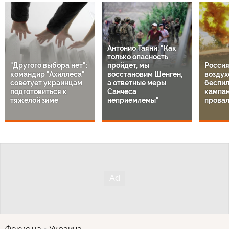
Антонио Таяни: "Как
только опасность
"Другого выбора нет":
пройдет, мы
Россия
командир "Ахиллеса"
восстановим Шенген,
воздух
советует украинцам
а ответные меры
беспил
подготовиться к
Санчеса
кампа
тяжелой зиме
неприемлемы"
провал