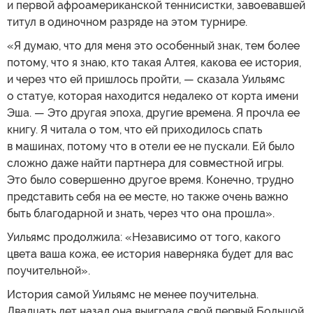
и первой афроамериканской теннисистки, завоевавшей
титул в одиночном разряде на этом турнире.
«Я думаю, что для меня это особенный знак, тем более
потому, что я знаю, кто такая Алтея, какова ее история,
и через что ей пришлось пройти, — сказала Уильямс
о статуе, которая находится недалеко от корта имени
Эша. — Это другая эпоха, другие времена. Я прочла ее
книгу. Я читала о том, что ей приходилось спать
в машинах, потому что в отели ее не пускали. Ей было
сложно даже найти партнера для совместной игры.
Это было совершенно другое время. Конечно, трудно
представить себя на ее месте, но также очень важно
быть благодарной и знать, через что она прошла».
Уильямс продолжила: «Независимо от того, какого
цвета ваша кожа, ее история наверняка будет для вас
поучительной».
История самой Уильямс не менее поучительна.
Двадцать лет назад она выиграла свой первый Большой