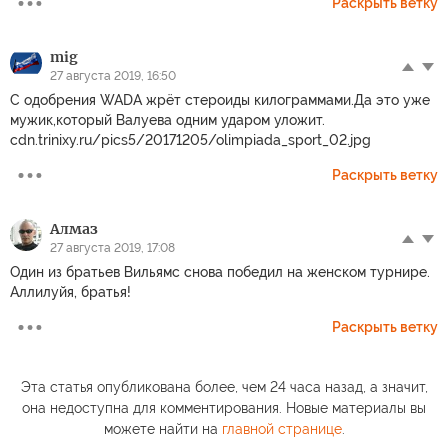
Раскрыть ветку
mig
27 августа 2019, 16:50
С одобрения WADA жрёт стероиды килограммами.Да это уже
мужик,который Валуева одним ударом уложит.
cdn.trinixy.ru/pics5/20171205/olimpiada_sport_02.jpg
Раскрыть ветку
Алмаз
27 августа 2019, 17:08
Один из братьев Вильямс снова победил на женском турнире.
Аллилуйя, братья!
Раскрыть ветку
Эта статья опубликована более, чем 24 часа назад, а значит,
она недоступна для комментирования. Новые материалы вы
можете найти на
главной странице
.