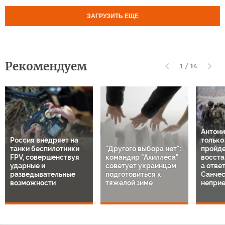
ЗАГРУЗИТЬ ЕЩЕ
Рекомендуем
1
/
14
Антони
Россия внедряет на
только
танки беспилотники
"Другого выбора нет":
пройде
FPV, совершенствуя
командир "Ахиллеса"
восста
ударные и
советует украинцам
а отве
разведывательные
подготовиться к
Санче
возможности
тяжелой зиме
непри