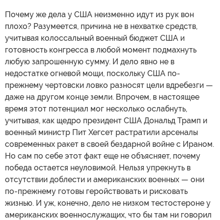
Почему же дела у США неизменно идут из рук вон
плохо? Разумеется, причина не в нехватке средств,
учитывая колоссальный военный бюджет США и
готовность конгресса в любой момент подмахнуть
любую запрошенную сумму. И дело явно не в
недостатке огневой мощи, поскольку США по-
прежнему чертовски ловко разносят цели вдребезги —
даже на другом конце земли. Впрочем, в настоящее
время этот потенциал мог несколько ослабнуть,
учитывая, как щедро президент США Дональд Трамп и
военный министр Пит Хегсет растратили арсеналы
современных ракет в своей бездарной войне с Ираном.
Но сам по себе этот факт еще не объясняет, почему
победа остается неуловимой. Нельзя упрекнуть в
отсутствии доблести и американских военных — они
по-прежнему готовы геройствовать и рисковать
жизнью. И уж, конечно, дело не низком тестостероне у
американских военнослужащих, что бы там ни говорил