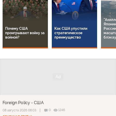
"Ахилл
Японии
Почему США
Как США упустили
России
проигрывают войну за
стратегическое
масшт
войной?
преимущество
блэкау
Foreign Policy
США
0
1246
08 августа 2026 08:03