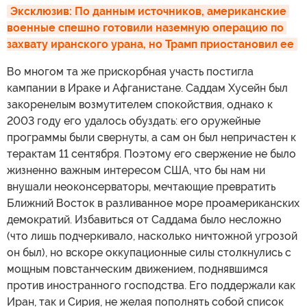
Эксклюзив: По данным источников, американские 
военные спешно готовили наземную операцию по 
захвату иранского урана, но Трамп приостановил ее
Во многом та же прискорбная участь постигла
кампании в Ираке и Афганистане. Саддам Хусейн был
закоренелым возмутителем спокойствия, однако к
2003 году его удалось обуздать: его оружейные
программы были свернуты, а сам он был непричастен к
терактам 11 сентября. Поэтому его свержение не было
жизненно важным интересом США, что бы нам ни
внушали неоконсерваторы, мечтающие превратить
Ближний Восток в разливанное море проамериканских
демократий. Избавиться от Саддама было несложно
(что лишь подчеркивало, насколько ничтожной угрозой
он был), но вскоре оккупационные силы столкнулись с
мощным повстанческим движением, поднявшимся
против иностранного господства. Его поддержали как
Иран, так и Сирия, не желая пополнять собой список