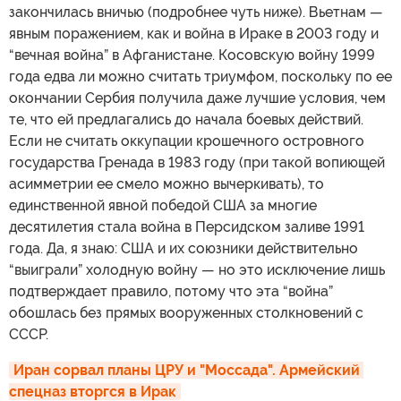
закончилась вничью (подробнее чуть ниже). Вьетнам —
явным поражением, как и война в Ираке в 2003 году и
“вечная война” в Афганистане. Косовскую войну 1999
года едва ли можно считать триумфом, поскольку по ее
окончании Сербия получила даже лучшие условия, чем
те, что ей предлагались до начала боевых действий.
Если не считать оккупации крошечного островного
государства Гренада в 1983 году (при такой вопиющей
асимметрии ее смело можно вычеркивать), то
единственной явной победой США за многие
десятилетия стала война в Персидском заливе 1991
года. Да, я знаю: США и их союзники действительно
“выиграли” холодную войну — но это исключение лишь
подтверждает правило, потому что эта “война”
обошлась без прямых вооруженных столкновений с
СССР.
Иран сорвал планы ЦРУ и "Моссада". Армейский 
спецназ вторгся в Ирак