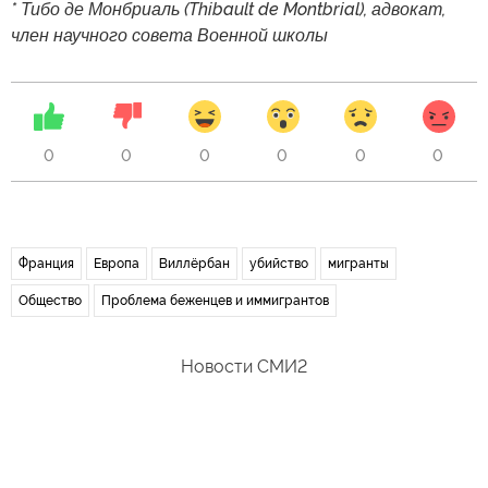
* Тибо де Монбриаль (Thibault de Montbrial), адвокат,
член научного совета Военной школы
0
0
0
0
0
0
Франция
Европа
Виллёрбан
убийство
мигранты
Общество
Проблема беженцев и иммигрантов
Новости СМИ2