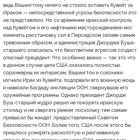
ведь Вашингтону ничего не стоило оставить Кувейт за
Ираком — непосредственной угрозы безопасности это
не представляло. Но со временем иракский контроль
над Кувейтом и его нефтяными месторождениями мог
изменить расстановку сил в Персидском заливе самым
тревожным образом, и администрация Джорджа Буша-
старшего опасалась, что безответная агрессия создаст
опасный прецедент. Что особенно важно — так это что
в данном случае цели США оказались полностью
соразмерны их интересам. Вашингтон и союзники
изгнали Ирак из Кувейта, подорвали его военную мощь
и навязали Багдаду инспекции ООН, свернувшие его
оружейные программы. Однако президент Джордж
Буш-старший мудро решил не покорять иракскую
столицу и не свергать режим, поскольку тем самым
превысил бы мандат, предоставленный Советом
Безопасности ООН. Более того, США после этого бы
пришлось усмирять расколотую и разгневанную