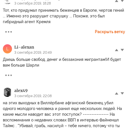
3 сентября 2019, 18:28
Тот, кто придумал принимать беженцев в Европе, чертов гений
... Именно это разрушит старушку ... Похоже, это был
гибридный агент Кремля
Раскрыть ветку
Li-alexan
L
3 сентября 2019, 20:49
Даешь больше свобод, денег и беззакония мигрантам!И будет
вам больше Шарли
alex49
3 сентября 2019, 22:08
на этих выходных в Виллёрбане афганский беженец убил
одного молодого человека и ранил еще нескольких людей. На
какие мысли наводит вас этот поступок? --------------- На
воспоминания о недавних словах ВВП в интервью Файненшл
Таймс . "Убивай, грабь, насилуй – тебе ничего, потому что ты