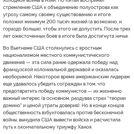
холодной войны в Азии. Но Китай воспринял
стремление США к объединению полуострова как
угрозу самому своему существованию и итоге
положил минимум 200 тысяч жизней (а возможно, и
гораздо больше), чтобы этого не допустить. После трех
лет ожесточенных боев в итоге была достигнута ничья.
Во Вьетнаме США столкнулись с яростным
национализмом местного коммунистического
движения — эта сила ранее одержала победу над
французской колониальной державой и оказалась
необоримой. Некоторое время американским лидерам
еще удавалось убедить сограждан в том, что
предотвратить победу коммунистов — их жизненно
важный интерес (в основном, раздувая страх “теории
домино” и ценой утраты доверия). Но в конце концов
общественность взбунтовалась против бесконечной
войны, вынудила США вывести войска и расчистила
путь к окончательному триумфу Ханоя.