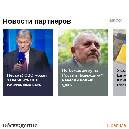
Новости партнеров
INFOX
По бежавшему из
Украи
Песков: СВО может
России Надеждину*
Европ
завершиться в
нанесли новый
войну
ближайшие часы
удар
Росс
Обсуждение
Правила