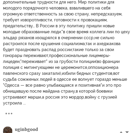
дополнительные трудности для него. Мир политики для
молодого порядочного человека, взвалившего на себя
огромную ответственность за свою страну, непредсказуем,
требует изворотливости, готовности к провокациям,
предательству… В России в эту политику пришли новые
молодые образованные люди."в свое время коллега лии по цеху
эльдар рязанов изощрялся в очернении ссср,не сильно
растроился после крушения социализма,так и ахеджакова
будет праздновать распад россии,такие только за свои
гонорары переживают,профессиональные лицемеры-
лицедеи,"переживает" из за грубости полиции(во франции
полиция с митингующими не церемонится,оппозиционера
павленского сразу закатали),избили бедных студентов,вот
судьба сожженых людей в одессе ее волнует гораздо меньше
"Одесса — все равно улыбающаяся и позитивная"и это про
обнищавшую после майдана страну,в которой боевики
устраивают марши,а россия это мордор,войну с грузией
устроила ...
uginbgood