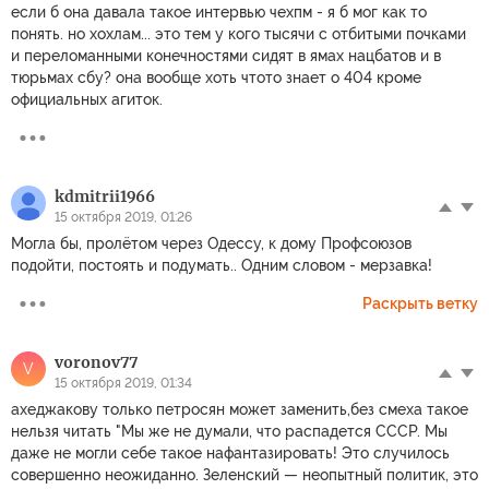
если б она давала такое интервью чехпм - я б мог как то
понять. но хохлам... это тем у кого тысячи с отбитыми почками
и переломанными конечностями сидят в ямах нацбатов и в
тюрьмах сбу? она вообще хоть чтото знает о 404 кроме
официальных агиток.
kdmitrii1966
15 октября 2019, 01:26
Могла бы, пролётом через Одессу, к дому Профсоюзов
подойти, постоять и подумать.. Одним словом - мерзавка!
Раскрыть ветку
voronov77
V
15 октября 2019, 01:34
ахеджакову только петросян может заменить,без смеха такое
нельзя читать "Мы же не думали, что распадется СССР. Мы
даже не могли себе такое нафантазировать! Это случилось
совершенно неожиданно. Зеленский — неопытный политик, это