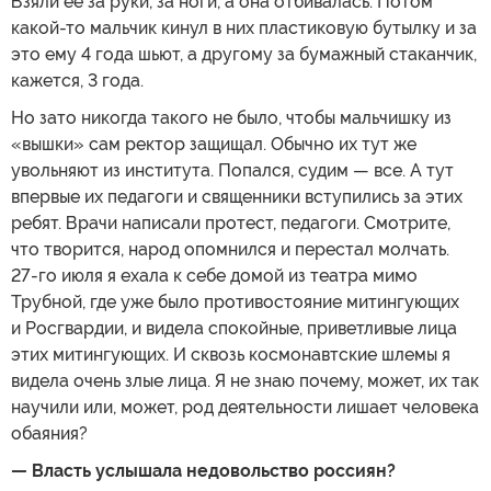
Взяли ее за руки, за ноги, а она отбивалась. Потом
какой-то мальчик кинул в них пластиковую бутылку и за
это ему 4 года шьют, а другому за бумажный стаканчик,
кажется, 3 года.
Но зато никогда такого не было, чтобы мальчишку из
«вышки» сам ректор защищал. Обычно их тут же
увольняют из института. Попался, судим — все. А тут
впервые их педагоги и священники вступились за этих
ребят. Врачи написали протест, педагоги. Смотрите,
что творится, народ опомнился и перестал молчать.
27-го июля я ехала к себе домой из театра мимо
Трубной, где уже было противостояние митингующих
и Росгвардии, и видела спокойные, приветливые лица
этих митингующих. И сквозь космонавтские шлемы я
видела очень злые лица. Я не знаю почему, может, их так
научили или, может, род деятельности лишает человека
обаяния?
— Власть услышала недовольство россиян?