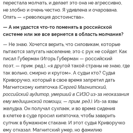
перестала молчать, и делает это она не агрессивно,
не злобно и очень честно. Я удивлена и очарована.
Опять — «революция достоинства».
— А им удастся что-то поменять в российской
системе или же все вернется в область молчания?
— Не знаю. Хочется верить, что силовикам, которые
пытаются запугать население, это с рук не сойдет. Как
писал Губерман (Игорь Губерман — российский
поэт, — прим. ред.), «я другой такой страны не знаю, где
так вольно, смирно и кругом». А судьи кто? Судья
Криворучко, который в свое время запретил дать
Магнитскому кипяточка
(Сергей Магнитский,
российский аудитор, умерший в СИЗО из-за неоказания
ему медицинской помощи, — прим. ред.)
. Из-за язвы
желудка. Он получал сухпаек, и во время сидения
в клетке в суде просил кипяточка, чтобы заварить
супчик в бумажном стакане. И этот судья Криворучко
ему отказал. Магнитский умер, но фамилию