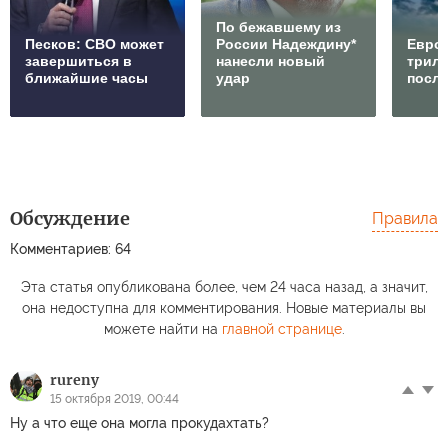
По бежавшему из
Песков: СВО может
России Надеждину*
Европ
завершиться в
нанесли новый
трилл
ближайшие часы
удар
посл
Обсуждение
Правила
Комментариев: 64
Эта статья опубликована более, чем 24 часа назад, а значит,
она недоступна для комментирования. Новые материалы вы
можете найти на
главной странице
.
rureny
15 октября 2019, 00:44
Ну а что еще она могла прокудахтать?