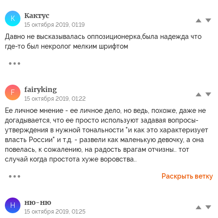
Кактус
К
15 октября 2019, 01:19
Давно не высказывалась оппозиционерка,была надежда что
где-то был некролог мелким шрифтом
fairyking
F
15 октября 2019, 01:22
Ее личное мнение - ее личное дело, но ведь, похоже, даже не
догадывается, что ее просто используют задавая вопросы-
утверждения в нужной тональности "и как это характеризует
власть России" и т.д. - развели как маленькую девочку, а она
повелась, к сожалению, на радость врагам отчизны.. тот
случай когда простота хуже воровства..
Раскрыть ветку
ню-ню
Н
15 октября 2019, 01:25