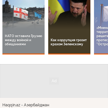
<Мнен
террит
НАТО оставила Грузию
решит
между войной и
Как коррупция грозит
протес
обещаниями
крахом Зеленскому
"Остро
Haqqin.az
Азербайджан