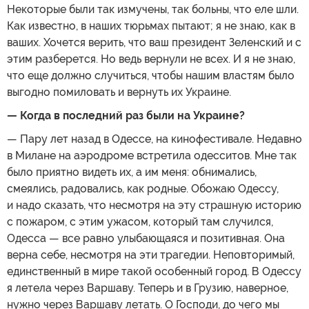
Некоторые были так измучены, так больны, что еле шли.
Как известно, в наших тюрьмах пытают; я не знаю, как в
ваших. Хочется верить, что ваш президент Зеленский и с
этим разберется. Но ведь вернули не всех. И я не знаю,
что еще должно случиться, чтобы нашим властям было
выгодно помиловать и вернуть их Украине.
— Когда в последний раз были на Украине?
— Пару лет назад в Одессе, на кинофестивале. Недавно
в Милане на аэродроме встретила одесситов. Мне так
было приятно видеть их, а им меня: обнимались,
смеялись, радовались, как родные. Обожаю Одессу,
и надо сказать, что несмотря на эту страшную историю
с пожаром, с этим ужасом, который там случился,
Одесса — все равно улыбающаяся и позитивная. Она
верна себе, несмотря на эти трагедии. Неповторимый,
единственный в мире такой особенный город. В Одессу
я летела через Варшаву. Теперь и в Грузию, наверное,
нужно через Варшаву летать. О Господи, до чего мы