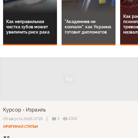
Как ра
Как неправильная
"Академиев не
психоп
чистка зубов может
кончали": как Украина
тревож
увеличить риск рака
готовит дипломатов
назвал
Курсор
Израиль
3
2302
09 августа 2026 07:29
ОРИГИНАЛ СТАТЬИ