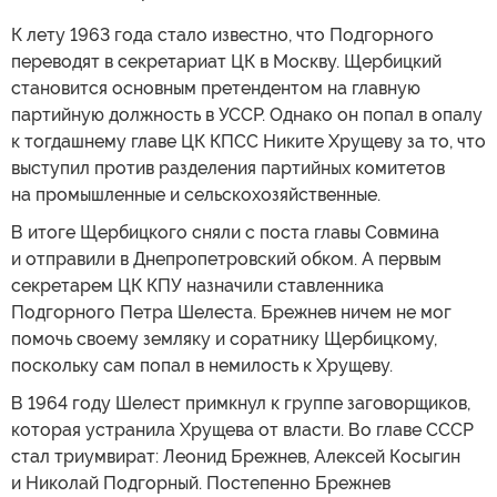
К лету 1963 года стало известно, что Подгорного
переводят в секретариат ЦК в Москву. Щербицкий
становится основным претендентом на главную
партийную должность в УССР. Однако он попал в опалу
к тогдашнему главе ЦК КПСС Никите Хрущеву за то, что
выступил против разделения партийных комитетов
на промышленные и сельскохозяйственные.
В итоге Щербицкого сняли с поста главы Совмина
и отправили в Днепропетровский обком. А первым
секретарем ЦК КПУ назначили ставленника
Подгорного Петра Шелеста. Брежнев ничем не мог
помочь своему земляку и соратнику Щербицкому,
поскольку сам попал в немилость к Хрущеву.
В 1964 году Шелест примкнул к группе заговорщиков,
которая устранила Хрущева от власти. Во главе СССР
стал триумвират: Леонид Брежнев, Алексей Косыгин
и Николай Подгорный. Постепенно Брежнев