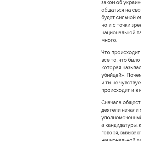
закон об украин
общаться на сво
будет сильной е
но и с точки зр
национальной п
много.
Что происходит 
все то, что было
которая называе
убийцей». Почем
и ты не чувству
происходит и в 
Сначала обществ
деятели начали 
уполномоченный 
а кандидатуры, 
говоря, вызываю
национальной п