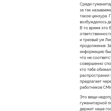
Среди гуманитар
за так называем
такое цензура. 
возбуждалось де
В то время это 
ответственность
и трезвый ум Ле
продолжения. З
информацию было
что не соответс
совершенно спок
кто тебя обижал
распространил к
предлагает чер
работников СМИ
Это вещи недоп
гуманитарной по
держит наше гос