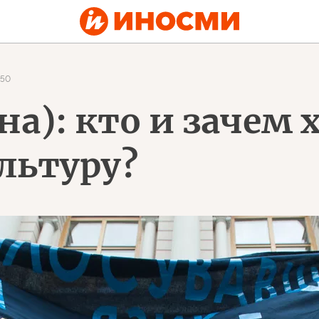
650
на): кто и зачем 
льтуру?