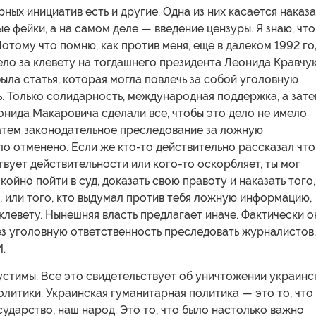
ных инициатив есть и другие. Одна из них касается наказ
ые фейки, а на самом деле — введение цензуры. Я знаю, что
Потому что помню, как против меня, еще в далеком 1992 го
ло за клевету на тогдашнего президента Леонида Кравчук
была статья, которая могла повлечь за собой уголовную
. Только солидарность, международная поддержка, а зат
онида Макаровича сделали все, чтобы это дело не имело
атем законодательное преследование за ложную
 отменено. Если же кто-то действительно рассказал что
твует действительности или кого-то оскорбляет, ты мог
ойно пойти в суд, доказать свою правоту и наказать того,
, или того, кто выдумал против тебя ложную информацию,
левету. Нынешняя власть предлагает иначе. Фактически о
ез уголовную ответственность преследовать журналистов,
.
устимы. Все это свидетельствует об уничтожении украинс
литики. Украинская гуманитарная политика — это то, что
ударство, наш народ. Это то, что было настолько важно