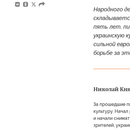
Народного д
складываетс
пять лет, п
украинскую к
сильной евро
борьбе за эт
Николай Кн
За прошедшие пя
культуру. Начал
и начали снимат
зрителей, украи