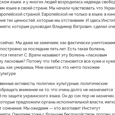
ском языке, и у многих людей возродилась надежда свобо
ем языке в своей стране. Мы начали чувствовать, что Укра
вропейской страной. Европейской не только в языке, в кин
ения тех ценностей, которые мы отстаиваем. И здесь Инсти
амяти, которым руководил Владимир Вятрович, сделал оч
сейчас. Мы даже не замечаем, как фактически уничтожае
 построено за последние пять лет. Есть такая болезнь,
тся гепатит С. Врачи называют эту болезнь «ласковым
у ласковым? Потому что тебе становится все хуже и хуже
ешь, как умираешь. Мне кажется, что нечто похожее
культуре.
енные активисты, политики, культурные, политические
обращать внимание на то, что очень долго не назначается
по защите украинского языка. Он до сих пор не назначен,
которые предложили органы исполнительной власти, мягк
т сомнения. Мы ожидаем — кто возглавит Институт
амяти. Ожидаем тоже с большим беспокойством, потому ч