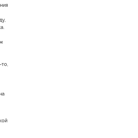
ания
ду,
а.
ем
-то,
на
кой