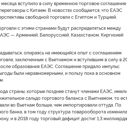
 месяца вступило в силу временное торговое соглашение
переговоры с Китаем. В новостях сообщается, что ЕАЭС
ерспективы свободной торговли с Египтом и Турцией.
орговли с этими странами будут распределяться между
ЕАЭС — Арменией, Белоруссией, Казахстаном, Киргизией
адываться, опираясь на имеющийся опыт с соглашением
говле, заключенным с Вьетнамом и вступившим в силу в 2
 после образования ЕАЭС. Соглашение придало импульс
выгоды были неравномерными, и пользу пока в основном
м.
года страны, которые позднее станут членами ЕАЭС, имел
жительное сальдо торгового баланса с Вьетнамом, то ес
али во Вьетнам больше, чем импортировали оттуда. По
ого банка, в том году структура товарооборота изменил
ону, и в 2018 году торговый дефицит достиг 1,3 миллиард