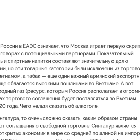
России в ЕАЭС означает, что Москва играет первую скри
еговорах с потенциальными партнерами. Показательный
ь и спиртные напитки составляют значительную долю
и, но эти товарные категории были исключены из торгов
ьетнамом, а табак — еще один важный армянский экспорт
ще облагается высокими пошлинами во Вьетнаме. А вот
одный газ (ресурс, которым Россия располагает в огром
ах торгового соглашения будет поставляться во Вьетнам
0 года. Чего нельзя сказать об алкоголе.
нгапура, то очень сложно сказать, каким образом страны
от соглашения о свободной торговле. Сингапур является
 открытых экономик в мире со средней пошлиной на импор