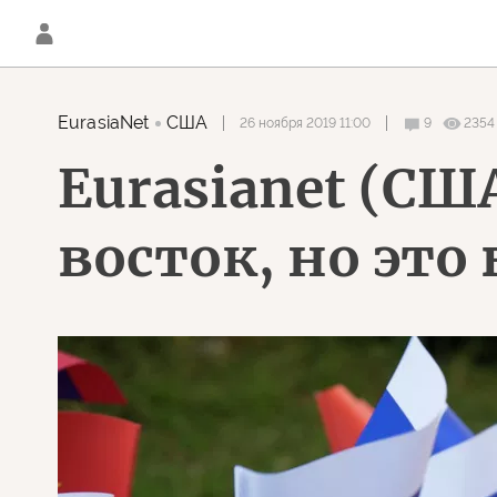
EurasiaNet
США
26 ноября 2019 11:00
9
2354
Eurasianet (СШ
восток, но это