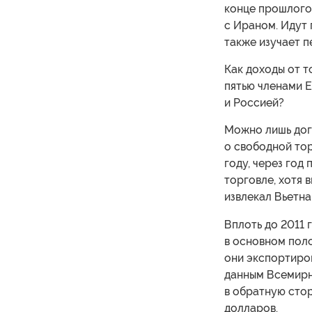
конце прошлого
с Ираном. Идут 
также изучает п
Как доходы от т
пятью членами 
и Россией?
Можно лишь дог
о свободной тор
году, через год
торговле, хотя 
извлекал Вьетна
Вплоть до 2011 
в основном поло
они экспортиров
данным Всемирн
в обратную стор
долларов.