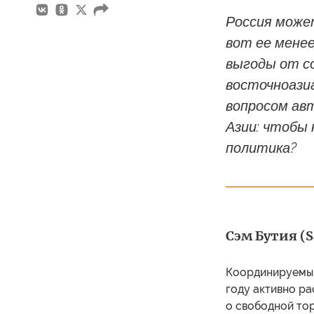
Россия может
вот ее мене
выгоды от с
восточноазиа
вопросом ав
Азии: чтобы
политика?
Сэм Бутия (S
Координируемый
году активно р
о свободной тор