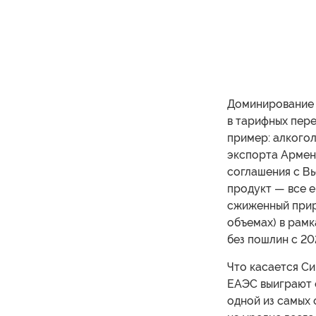
Доминирование 
в тарифных пер
пример: алкогол
экспорта Армени
соглашения с В
продукт — все е
сжиженный прир
объемах) в рамк
без пошлин с 202
Что касается Си
ЕАЭС выиграют 
одной из самых