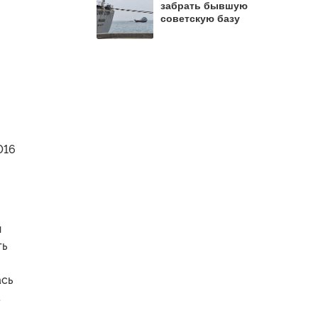
забрать бывшую
советскую базу
016
и
ть
ась
а