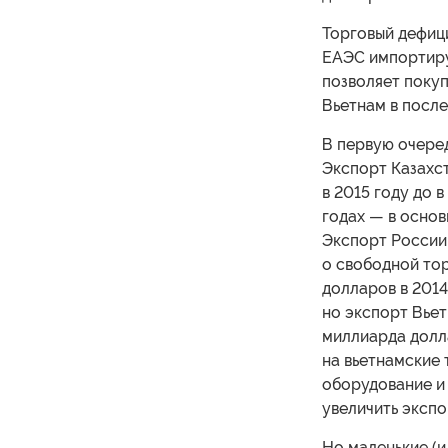
Торговый дефици
ЕАЭС импортиру
позволяет покуп
Вьетнам в посл
В первую очеред
Экспорт Казахс
в 2015 году до 
годах — в основ
Экспорт России
о свободной тор
долларов в 2014
но экспорт Вьет
миллиарда долл
на вьетнамские 
оборудование и
увеличить экспо
Но маленькие (и