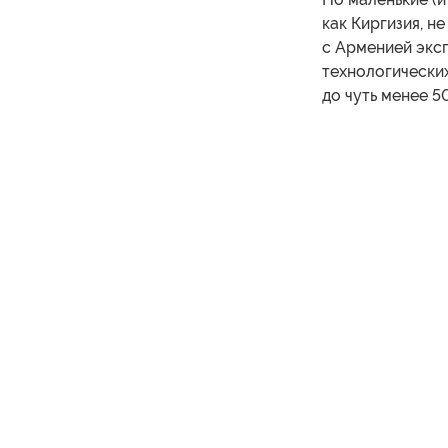
как Киргизия, н
с Арменией эксп
технологических
до чуть менее 5