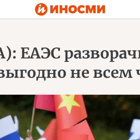
А): ЕАЭС развора
 выгодно не всем