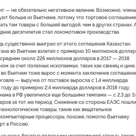
т — не обязательно негативное явление. Возможно, член
ют больше из Вьетнама, потому что торговое соглашение
ать там товары с большей выгодой, чем в других странах. 
едние десятилетия стал локомотивом производства.
ь существенно выиграл от этого соглашения Казахстан.
тана во Вьетнам взлетел с примерно 10 миллионов долла
в среднем около 226 миллионов долларов в 2017 — 2018
ном за счет полезных ископаемых, таких как свинец и цинк.
 во Вьетнам тоже вырос с момента заключения соглашени
говле — выручка от поставок выросла с 1,4 миллиарда
 году до примерно 2,4 миллиарда долларов в 2018 году,
нама в РФ увеличился еще большими темпами — с 2,3 до 3,
аров за тот же период. Снижение со стороны ЕАЭС пошл
технологические товары, такие как вещательное
 компьютерные процессоры, похоже, помогло Вьетнаму
рт в Россию.
 не очень богатые полезными ископаемыми) страны, такие