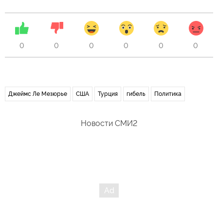
0
0
0
0
0
0
Джеймс Ле Мезюрье
США
Турция
гибель
Политика
Новости СМИ2