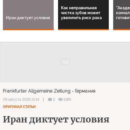
Как неправильная
"Акаде
чистка зубов может
кончал
Иран диктует условия
увеличить риск рака
готови
Frankfurter Allgemeine Zeitung
Германия
2
1386
09 августа 2026 10:14
ОРИГИНАЛ СТАТЬИ
Иран диктует условия