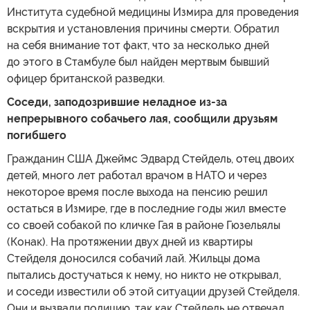
Института судебной медицины Измира для проведения
вскрытия и установления причины смерти. Обратил
на себя внимание тот факт, что за несколько дней
до этого в Стамбуле был найден мертвым бывший
офицер британской разведки.
Соседи, заподозрившие неладное из-за
непрерывного собачьего лая, сообщили друзьям
погибшего
Гражданин США Джеймс Эдвард Стейдель, отец двоих
детей, много лет работал врачом в НАТО и через
некоторое время после выхода на пенсию решил
остаться в Измире, где в последние годы жил вместе
со своей собакой по кличке Гая в районе Гюзельялы
(Конак). На протяжении двух дней из квартиры
Стейделя доносился собачий лай. Жильцы дома
пытались достучаться к нему, но никто не открывал,
и соседи известили об этой ситуации друзей Стейделя.
Они и вызвали полицию, так как Стейдель не отвечал