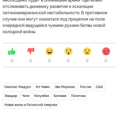
необходимо будет в ближайшее время тщательно
отслеживать динамику развития и эскалации
латиноамериканской нестабильности. В противном
случае они могут оказаться под прицелом на поле
очередной ведущейся чужими руками битвы новой
холодной войны.
0
0
0
0
0
0
Николас Мадуро
Уго Чавес
Эво Моралес
Россия
США
Эквадор
Чили
Колумбия
Боливия
Политика
Новая жизнь в Латинской Америке