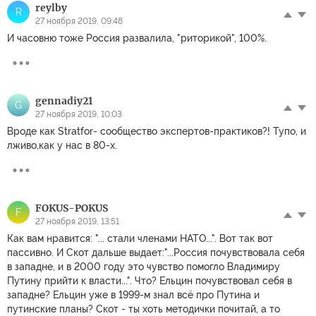
reylby
R
27 ноября 2019, 09:48
И часовню тоже Россия развалила, "риторикой", 100%.
gennadiy21
G
27 ноября 2019, 10:03
Вроде как Stratfor- сообщество экспертов-практиков?! Тупо, и
лживо,как у нас в 80-х.
FOKUS-POKUS
F
27 ноября 2019, 13:51
Как вам нравится: "... стали членами НАТО...". Вот так вот
пассивно. И Скот дальше выдает:"...Россия почувствовала себя
в западне, и в 2000 году это чувство помогло Владимиру
Путину прийти к власти...". Что? Ельцин почувствовал себя в
западне? Ельцин уже в 1999-м знал всё про Путина и
путинские планы? Скот - ты хоть методички почитай, а то