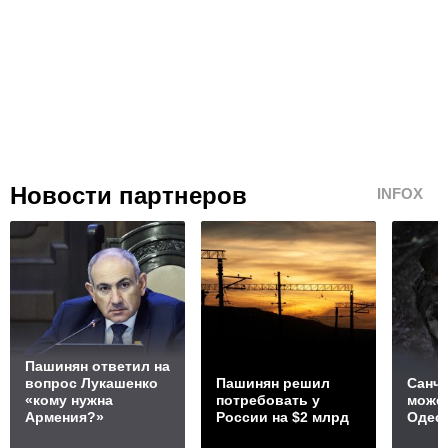
Новости партнеров
INFOX
Пашинян ответил на
вопрос Лукашенко
Пашинян рeшил
Санче
«кому нужна
потребовать у
может
Армения?»
России на $2 млрд
Одес