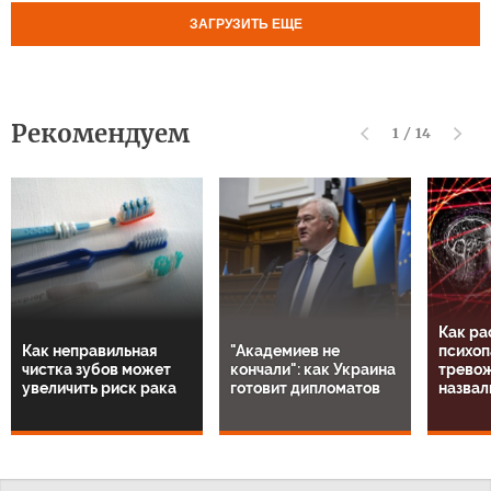
ЗАГРУЗИТЬ ЕЩЕ
Рекомендуем
1
/
14
Как ра
Как неправильная
"Академиев не
психоп
чистка зубов может
кончали": как Украина
тревож
увеличить риск рака
готовит дипломатов
назвал