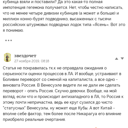
кубинца взяли и поставили? Да это какая-то полная
импотенция гегемона получается. Нет, чтобы честно написать,
что не менее четыре дивизии кубинцев (а может и больше) и
миллион конно-бурят подводнико, высаженных с тысячи
российских штурмовых подводных лодок типа «Ясень». Вот это
я понимаю.
звездочет
27 ноября 2019, 08:18
Статья не понравилась тк.к не оправдала ожидания о
серьезности оценки процессов в ЛА. И вообще, устраивают в
Боливии переворот со сменой на капиталиста, а все одно -
виновата Россия. В Венесуэле видите ли не дали им сделать
переворот - опять Россия. Скучно девочки. Вообще, на мой
взгляд, если что и происходит антизападного в ЛА, то Россия к
этому почти непричастна, ведь ее круг сузился до чисто
"статусных" Венесуэлы, ну может еще Кубы. А вот Китай -
вполне себе фактор, тем более после Никарагуа его влияние
приобрело реальные очертания.