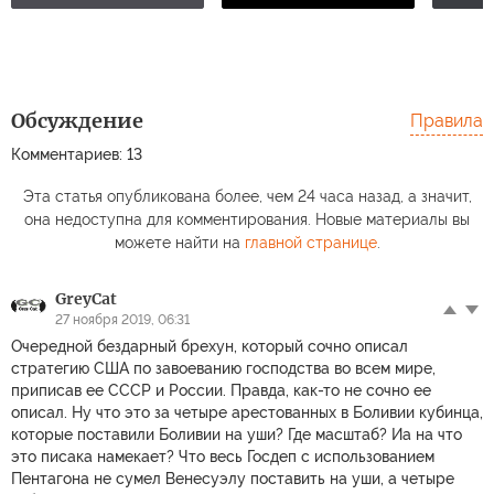
Обсуждение
Правила
Пашинян исключил
Дмитр
Комментариев: 13
Российские
проведение
прав
средние зарплаты
референдума по
могут
Эта статья опубликована более, чем 24 часа назад, а значит,
сравнили с
членству в ЕС или
Европ
она недоступна для комментирования. Новые материалы вы
европейскими
ЕАЭС
мигр
можете найти на
главной странице
.
GreyCat
27 ноября 2019, 06:31
Очередной бездарный брехун, который сочно описал
стратегию США по завоеванию господства во всем мире,
приписав ее СССР и России. Правда, как-то не сочно ее
описал. Ну что это за четыре арестованных в Боливии кубинца,
которые поставили Боливии на уши? Где масштаб? Иа на что
это писака намекает? Что весь Госдеп с использованием
Пентагона не сумел Венесуэлу поставить на уши, а четыре