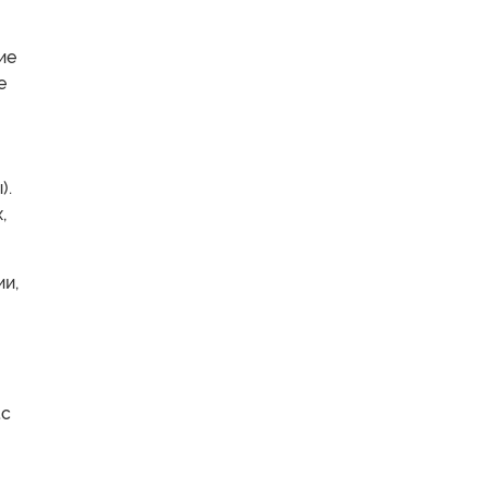
ие
е
).
,
ии,
ас