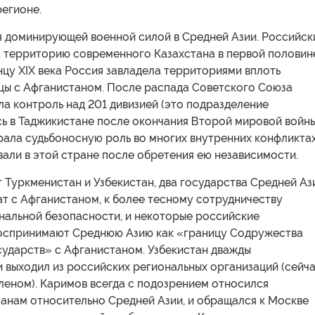
регионе.
я доминирующей военной силой в Средней Азии. Российск
а территорию современного Казахстана в первой половин
концу XIX века Россия завладела территориями вплоть
цы с Афганистаном. После распада Советского Союза
а контроль над 201 дивизией (это подразделение
ь в Таджикистане после окончания Второй мировой войны
рала судьбоносную роль во многих внутренних конфликтах
али в этой стране после обретения ею независимости.
 Туркменистан и Узбекистан, два государства Средней Аз
т с Афганистаном, к более тесному сотрудничеству
нальной безопасности, и некоторые российские
оспринимают Среднюю Азию как «границу Содружества
сударств» с Афганистаном. Узбекистан дважды
 выходил из российских региональных организаций (сейч
членом). Каримов всегда с подозрением относился
ланам относительно Средней Азии, и обращался к Москве