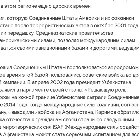
в этом регионе еще с царских времен.
ия, которую Соединенные Штаты Америки и их союзники
стане после террористических актов в октябре 2001 года
зии передышку. Среднеазиатские правительства
 американскими силами, позволяя международным силам
оваться своими авиационными базами и дорогами, ведущи
решил Соединенным Штатам воспользоваться аэродромом
вое время этой базой пользовались советские войска во в
 кампании. В апреле 2002 года президент Узбекистана
заявил в парламенте своей страны: «Решающую роль
грозы на южной границе Узбекистана сыграли Соединенны
е 2014 года, когда международные силы коалиции, соглас
ну, «выводили» войска из Афганистана, Каримов обратил
ика отечества к гражданам своей страны со следующими
д миротворческих сил ISAF (Международные силы содейс
з Афганистана может стать серьезным испытанием для вс