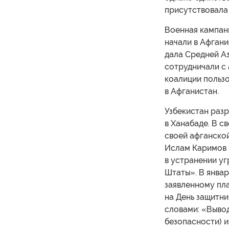
присутствовала 
Военная кампан
начали в Афгани
дала Средней А
сотрудничали с
коалиции польз
в Афганистан.
Узбекистан раз
в Ханабаде. В с
своей афганской
Ислам Каримов 
в устранении у
Штаты». В январ
заявленному пла
на День защитн
словами: «Выво
безопасности) и