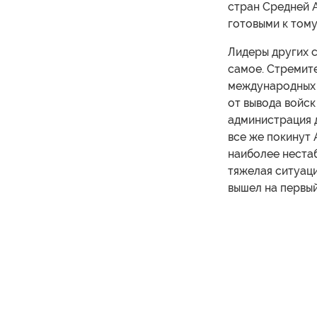
стран Средней А
готовыми к тому
Лидеры других 
самое. Стремит
международных с
от вывода войск
администрация д
все же покинут 
наиболее нестаб
тяжелая ситуаци
вышел на первый