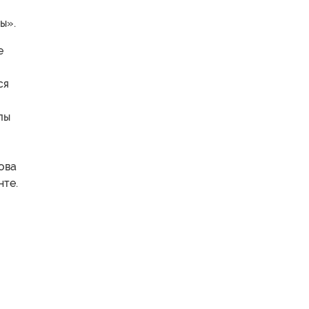
ы».
е
ся
лы
ова
нте.