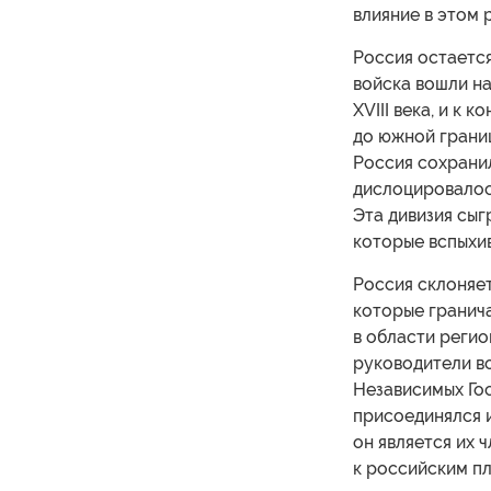
влияние в этом 
Россия остаетс
войска вошли н
XVIII века, и к 
до южной грани
Россия сохранил
дислоцировалос
Эта дивизия сыг
которые вспыхив
Россия склоняет
которые гранича
в области регио
руководители в
Независимых Го
присоединялся и
он является их 
к российским п