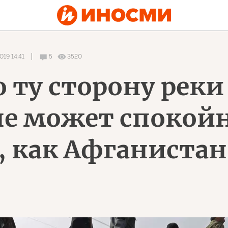
019 14:41
5
3520
 ту сторону реки
не может спокойн
 как Афганистан 