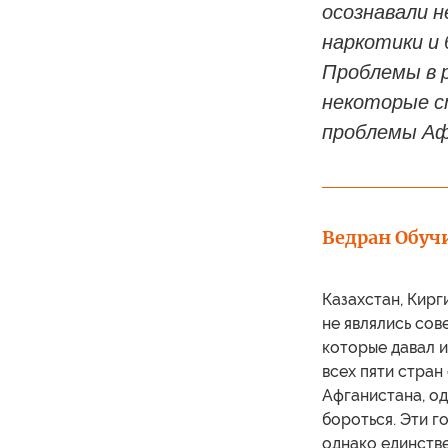
осознавали н
наркотики и 
Проблемы в р
некоторые с
проблемы Аф
Ведран Обуч
Казахстан, Кирг
не являлись сов
которые давал 
всех пяти стра
Афганистана, од
бороться. Эти 
однако единстве