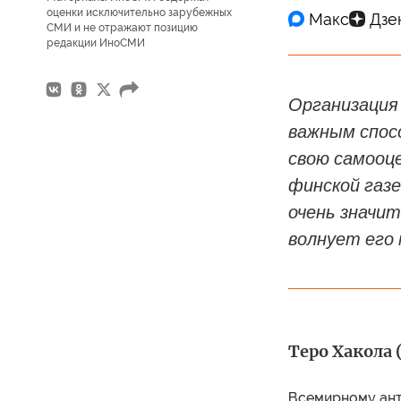
оценки исключительно зарубежных
СМИ и не отражают позицию
редакции ИноСМИ
Организация
важным спос
свою самооц
финской газ
очень значи
волнует его 
Теро Хакола 
Всемирному ант