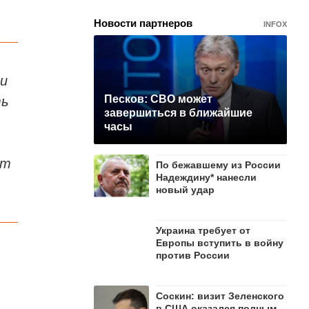
Новости партнеров
INFOX
ии
ть
Песков: СВО может
завершиться в ближайшие
часы
рт
По бежавшему из России
Надеждину* нанесли
новый удар
Украина требует от
Европы вступить в войну
против России
Соскин: визит Зеленского
в США оказался полным