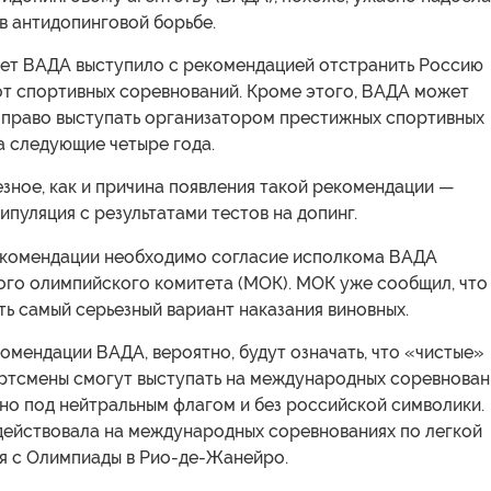
в антидопинговой борьбе.
тет ВАДА выступило с рекомендацией отстранить Россию
от спортивных соревнований. Кроме этого, ВАДА может
и право выступать организатором престижных спортивных
а следующие четыре года.
зное, как и причина появления такой рекомендации —
пуляция с результатами тестов на допинг.
екомендации необходимо согласие исполкома ВАДА
го олимпийского комитета (МОК). МОК уже сообщил, что
ь самый серьезный вариант наказания виновных.
омендации ВАДА, вероятно, будут означать, что «чистые»
ртсмены смогут выступать на международных соревнован
 но под нейтральным флагом и без российской символики.
 действовала на международных соревнованиях по легкой
ая с Олимпиады в Рио-де-Жанейро.