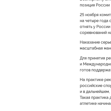
позиция России 
25 ноября коми
на четыре года 
отнять у Росси
соревнований н
Наказание серье
масштабная мани
Для принятия р
и Международно
готов поддержат
На практике рек
российские спо
и в дальнейшем,
Такая практика
атлетике начин