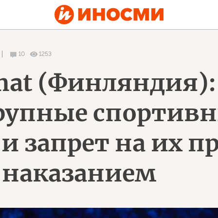
10
1253
mat (Финляндия):
рупные спортив
и запрет на их п
наказанием