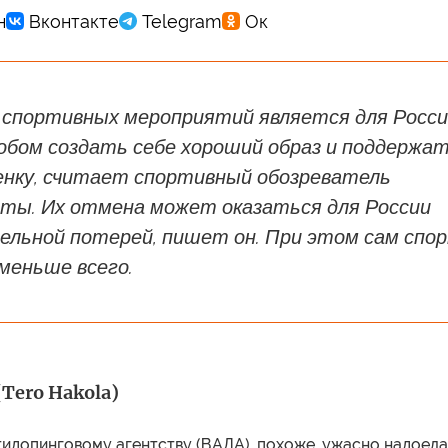
 спортивных мероприятий является для Росс
обом создать себе хороший образ и поддержа
енку, считает спортивный обозреватель
еты. Их отмена может оказаться для России
тельной потерей, пишет он. При этом сам спо
меньше всего.
(Tero Hakola)
идопинговому агентству (ВАДА), похоже, ужасно надоела