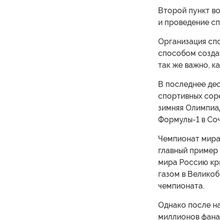
Второй пункт во
и проведение сп
Организация сп
способом созда
так же важно, к
В последнее де
спортивных соре
зимняя Олимпиад
Формулы-1 в Сочи
Чемпионат мира 
главный пример 
мира Россию кр
газом в Великоб
чемпионата.
Однако после на
миллионов фанат