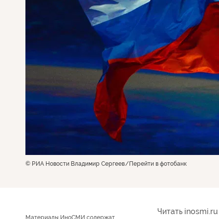
© РИА Новости Владимир Сергеев
Перейти в фотобанк
Читать inosmi.ru
Материалы ИноСМИ содержат