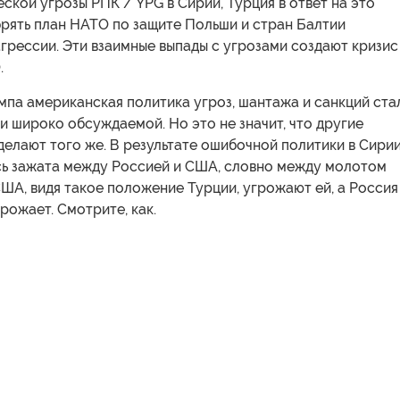
ской угрозы РПК / YPG в Сирии, Турция в ответ на это
брять план НАТО по защите Польши и стран Балтии
грессии. Эти взаимные выпады с угрозами создают кризис
.
па американская политика угроз, шантажа и санкций ста
и широко обсуждаемой. Но это не значит, что другие
делают того же. В результате ошибочной политики в Сири
сь зажата между Россией и США, словно между молотом
США, видя такое положение Турции, угрожают ей, а Росси
грожает. Смотрите, как.