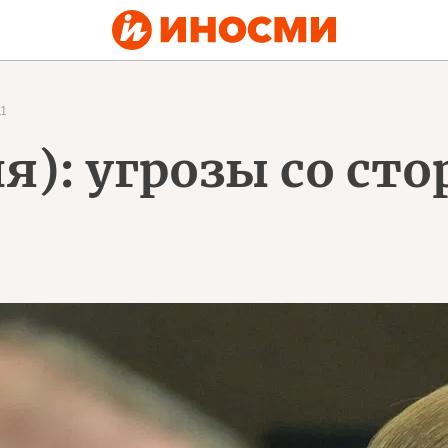
1
ия): угрозы со ст