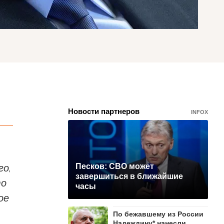
Новости партнеров
INFOX
го,
Песков: СВО может
завершиться в ближайшие
то
часы
ое
По бежавшему из России
Надеждину* нанесли