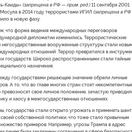
ль-Каиды»
(запрещена в РФ — прим. ред.)
11 сентября 2001
м Мосула в 2014 году террористами ИГИЛ
(запрещена в РФ
пило в новую фазу.
им, что форма ведения международных переговоров
дународной дипломатии изменились. Террористические
и негосударственные вооруженные структуры стали новы
ждународных отношений. Террор превратился в инструме
ки государств. Широко распространенными стали тайные
ециального назначения.
ежду государствами решающее значение обрели личные
ов. А то, что во главе многих стран стоят некомпетентны
е превозносят свое личное положение, зачастую приводил
пику и хаосу в межгосударственных отношениях.
ы, государства стали открыто угрожать и применять шан
 своей собственной политики, что тоже стало привычным
множество примеров. Например, угрозы Трампа в адрес
ми ранее были заключены соглашения в сфере безопасност