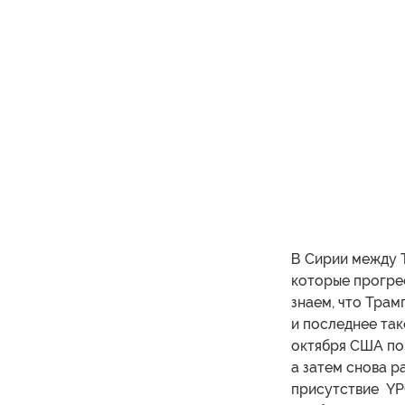
В Сирии между 
которые прогре
знаем, что Трам
и последнее так
октября США по
а затем снова р
присутствие YP