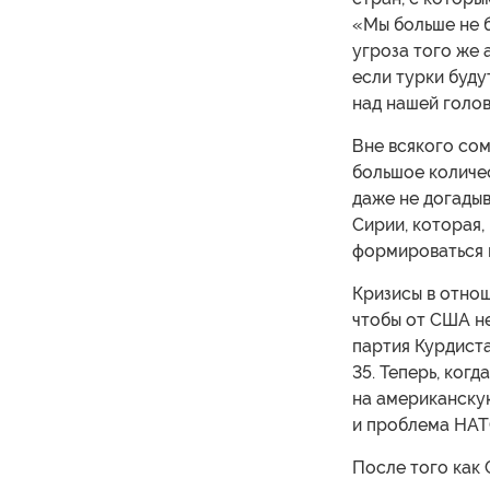
«Мы больше не б
угроза того же
если турки буду
над нашей голов
Вне всякого сом
большое количе
даже не догадыв
Сирии, которая,
формироваться 
Кризисы в отнош
чтобы от США не
партия Курдиста
35. Теперь, ког
на американскую
и проблема НАТ
После того как