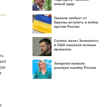
новый удар
Украина требует от
Европы вступить в войну
против России
Соскин: визит Зеленского
в США оказался полным
провалом
ть
вой
Захарова назвала
тры
роковую ошибку России
к
я