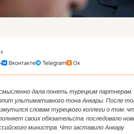
 в
усмысленно дала понять турецким партнерам,
рпит ультимативного тона Анкары. После то
озмутился словам турецкого коллеги о том, ч
полняет своих обязательств, последовало нов
ссийского министра. Что заставило Анкару