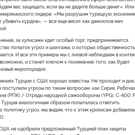
удем вас защищать, если вы не дадите больше денег». Или
 американского лидера: «Мы разрушим турецкую экономик
т убивать курдов», — все еще висит как дамоклов меч
ой.
нения, за кулисами идет особый торг, предпринимается
ство попыток угроз и шантажа, о которых общественность
ается. И все эти примеры мы с лихвой наблюдаем в конте
 возможно, и станет ключом к пониманию того, как будет
новый миропорядок.
ениях Турции с США хорошо известны. Не проходит и дня,
 поступили угрозы по таким вопросам, как Сирия, Рабоча
на (РПК) / Отряды народной самообороны (YPG), С-400, F
да Турция аналогичным образом попыталась ответить
 политику угроз, мы видим, что к этим кризисам добавила
О.
 США не одобрили предложенный Турцией план защиты