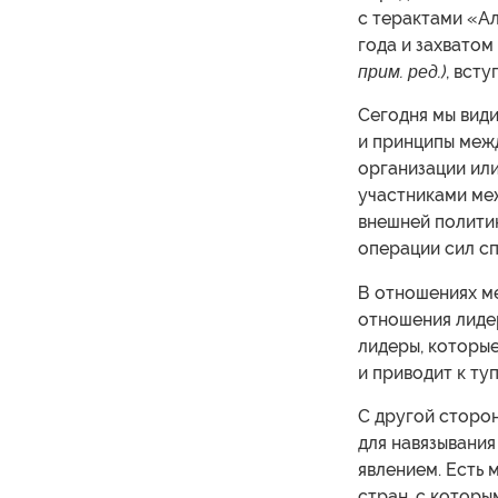
с терактами «А
года и захвато
прим. ред.)
, всту
Сегодня мы вид
и принципы меж
организации ил
участниками ме
внешней полити
операции сил сп
В отношениях м
отношения лидер
лидеры, которы
и приводит к ту
С другой сторон
для навязывания
явлением. Есть 
стран, с которы