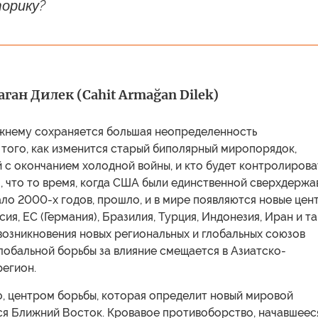
орику?
ан Дилек (Cahit Armağan Dilek)
жнему сохраняется большая неопределенность
того, как изменится старый биполярный миропорядок,
с окончанием холодной войны, и кто будет контролирова
, что то время, когда США были единственной сверхдержа
ало 2000-х годов, прошло, и в мире появляются новые цен
сия, ЕС (Германия), Бразилия, Турция, Индонезия, Иран и та
возникновения новых региональных и глобальных союзов
лобальной борьбы за влияние смещается в Азиатско-
регион.
о, центром борьбы, которая определит новый мировой
тся Ближний Восток. Кровавое противоборство, начавшеес