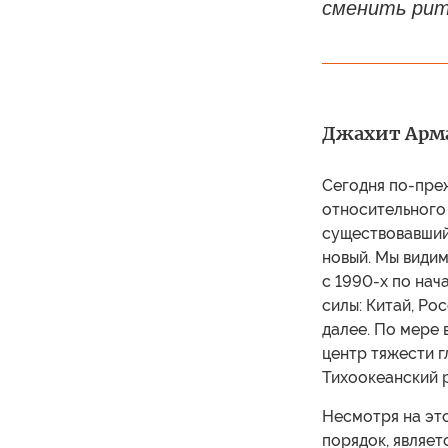
сменить рит
Джахит Армаг
Сегодня по-пре
относительного 
существовавший 
новый. Мы видим
с 1990-х по нач
силы: Китай, Рос
далее. По мере 
центр тяжести г
Тихоокеанский 
Несмотря на эт
порядок, являе