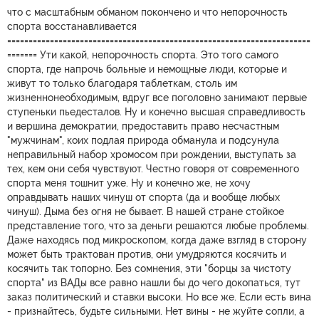
что с масштабным обманом покончено и что непорочность
спорта восстанавливается
=======================================================================
======= Ути какой, непорочность спорта. Это того самого
спорта, где напрочь больные и немощные люди, которые и
живут то только благодаря таблеткам, столь им
жизненнонеобходимым, вдруг все поголовно занимают первые
ступеньки пьедесталов. Ну и конечно высшая справедливость
и вершина демократии, предоставить право несчастным
"мужчинам", коих подлая природа обманула и подсунула
неправильный набор хромосом при рождении, выступать за
тех, кем они себя чувствуют. Честно говоря от современного
спорта меня тошнит уже. Ну и конечно же, не хочу
оправдывать наших чинуш от спорта (да и вообще любых
чинуш). Дыма без огня не бывает. В нашей стране стойкое
представление того, что за деньги решаются любые проблемы.
Даже находясь под микроскопом, когда даже взгляд в сторону
может быть трактован против, они умудряются косячить и
косячить так топорно. Без сомнения, эти "борцы за чистоту
спорта" из ВАДы все равно нашли бы до чего докопаться, тут
заказ политический и ставки высоки. Но все же. Если есть вина
- признайтесь, будьте сильными. Нет вины - не жуйте сопли, а