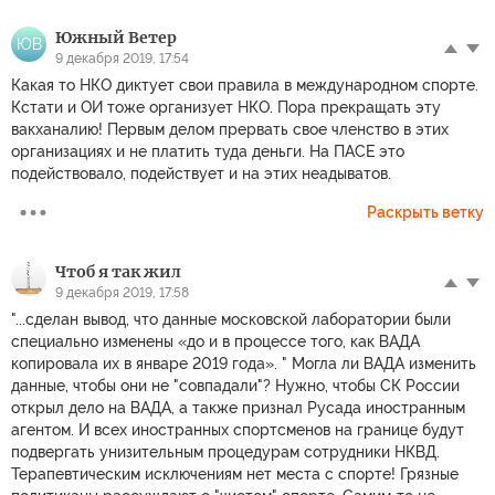
Южный Ветер
ЮВ
9 декабря 2019, 17:54
Какая то НКО диктует свои правила в международном спорте.
Кстати и ОИ тоже организует НКО. Пора прекращать эту
вакханалию! Первым делом прервать свое членство в этих
организациях и не платить туда деньги. На ПАСЕ это
подействовало, подействует и на этих неадыватов.
Раскрыть ветку
Чтоб я так жил
9 декабря 2019, 17:58
"...сделан вывод, что данные московской лаборатории были
специально изменены «до и в процессе того, как ВАДА
копировала их в январе 2019 года». " Могла ли ВАДА изменить
данные, чтобы они не "совпадали"? Нужно, чтобы СК России
открыл дело на ВАДА, а также признал Русада иностранным
агентом. И всех иностранных спортсменов на границе будут
подвергать унизительным процедурам сотрудники НКВД.
Терапевтическим исключениям нет места с спорте! Грязные