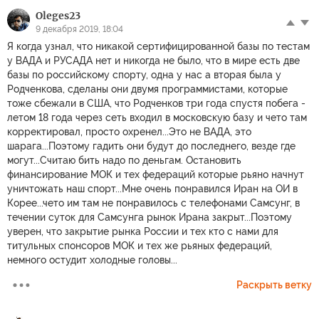
Oleges23
9 декабря 2019, 18:04
Я когда узнал, что никакой сертифицированной базы по тестам
у ВАДА и РУСАДА нет и никогда не было, что в мире есть две
базы по российскому спорту, одна у нас а вторая была у
Родченкова, сделаны они двумя программистами, которые
тоже сбежали в США, что Родченков три года спустя побега -
летом 18 года через сеть входил в московскую базу и чето там
корректировал, просто охренел...Это не ВАДА, это
шарага...Поэтому гадить они будут до последнего, везде где
могут...Считаю бить надо по деньгам. Остановить
финансирование МОК и тех федераций которые рьяно начнут
уничтожать наш спорт...Мне очень понравился Иран на ОИ в
Корее...чето им там не понравилось с телефонами Самсунг, в
течении суток для Самсунга рынок Ирана закрыт...Поэтому
уверен, что закрытие рынка России и тех кто с нами для
титульных спонсоров МОК и тех же рьяных федераций,
немного остудит холодные головы...
Раскрыть ветку