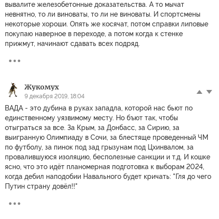
вывалите железобетонные доказательства. А то мычат
невнятно, то ли виноваты, то ли не виноваты. И спортсмены
некоторые хороши. Опять же косячат, потом справки липовые
покупаю наверное в переходе, а потом когда к стенке
прижмут, начинают сдавать всех подряд.
Жукомух
9 декабря 2019, 18:04
ВАДА - это дубина в руках западла, которой нас бьют по
единственному уязвимому месту. Но бъют так, чтобы
отыграться за все. За Крым, за Донбасс, за Сирию, за
выигранную Олимпиаду в Сочи, за блестяще проведенный ЧМ
по футболу, за пинок под зад грызунам под Цхинвалом, за
провалившуюся изоляцию, бесполезные санкции и т.д. И кошке
ясно, что это идёт планомерная подготовка к выборам 2024,
когда дебил наподобии Навального будет кричать: "Гля до чего
Путин страну довёл!!"