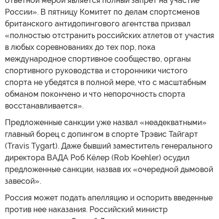
ответной мерой является полный запрет на участие
России». В пятницу Комитет по делам спортсменов
британского антидопингового агентства призвал
«полностью отстранить российских атлетов от участия
в любых соревнованиях до тех пор, пока
международное спортивное сообщество, органы
спортивного руководства и сторонники чистого
спорта не убедятся в полной мере, что с масштабным
обманом покончено и что непорочность спорта
восстанавливается».
Предложенные санкции уже назвал «неадекватными»
главный борец с допингом в спорте Трэвис Тайгарт
(Travis Tygart). Даже бывший заместитель генерального
директора ВАДА Роб Кёлер (Rob Koehler) осудил
предложенные санкции, назвав их «очередной дымовой
завесой».
Россия может подать апелляцию и оспорить введенные
против нее наказания. Российский министр