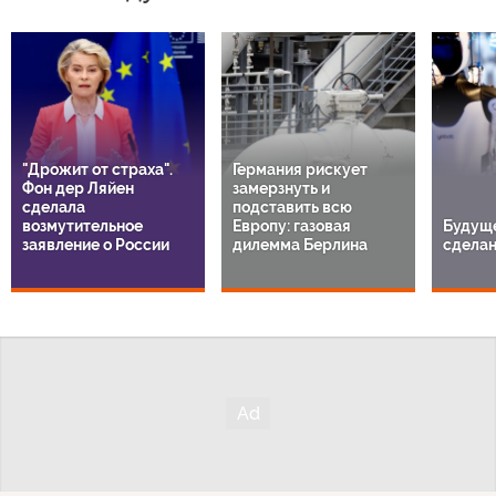
"Дрожит от страха".
Германия рискует
Фон дер Ляйен
замерзнуть и
сделала
подставить всю
возмутительное
Европу: газовая
Будуще
заявление о России
дилемма Берлина
сделан