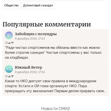
Общество
Допинговый скандал
Популярные комментарии
Забойщик с полундры
ЗС
9 декабря 2019, 17:43
16
"Ради чистых спортсменов мы обязаны ввести как можно
более строгие санкции" Чистые спортсмены у вас только
на кладбищах.
Южный Ветер
ЮВ
9 декабря 2019, 17:54
16
Какая то НКО диктует свои правила в международном
спорте. Кстати и ОИ тоже организует НКО. Пора
прекращать эту вакханалию! Первым делом прервать свое
членство в этих организациях и не платить туда деньги. На
ПАСЕ это подействовало, подействует и на этих
неадыватов.
Новости СМИ2