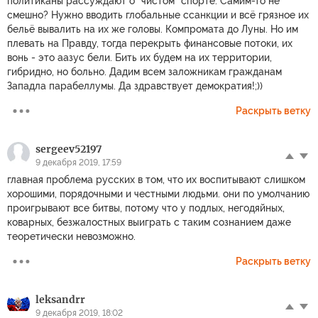
политиканы рассуждают о "чистом" спорте. Самим-то не
смешно? Нужно вводить глобальные ссанкции и всё грязное их
бельё вывалить на их же головы. Компромата до Луны. Но им
плевать на Правду, тогда перекрыть финансовые потоки, их
вонь - это аазус бели. Бить их будем на их территории,
гибридно, но больно. Дадим всем заложникам гражданам
Западла парабеллумы. Да здравствует демократия!;))
Раскрыть ветку
sergeev52197
9 декабря 2019, 17:59
главная проблема русских в том, что их воспитывают слишком
хорошими, порядочными и честными людьми. они по умолчанию
проигрывают все битвы, потому что у подлых, негодяйных,
коварных, безжалостных выиграть с таким сознанием даже
теоретически невозможно.
Раскрыть ветку
leksandrr
9 декабря 2019, 18:02