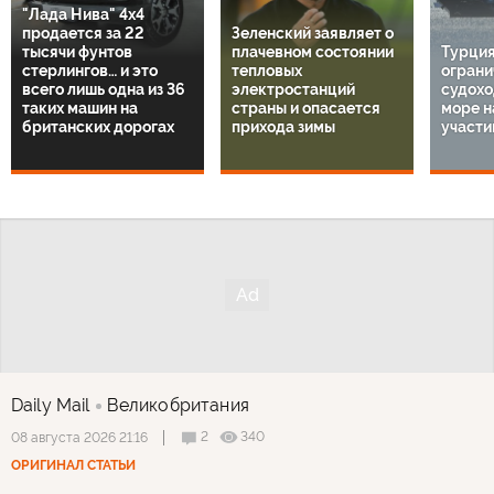
"Лада Нива" 4х4
продается за 22
Зеленский заявляет о
тысячи фунтов
плачевном состоянии
Турция
стерлингов… и это
тепловых
ограни
всего лишь одна из 36
электростанций
судохо
таких машин на
страны и опасается
море н
британских дорогах
прихода зимы
участи
Daily Mail
Великобритания
2
340
08 августа 2026 21:16
ОРИГИНАЛ СТАТЬИ