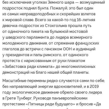
без исключения уголках Земного шара — возмущенный
подросток поднял бунта. Пожалуй, это был один
из самых неправдоподобных и скорейших взлетов
к мировой славе. Всего за какой-то год 16-летняя
девочка-подросток из Стокгольма прошла путь
от одиночного пикета на булыжной мостовой
у шведского парламента до лидера всемирного
молодежного движения, от спряжения французских
глаголов до встречи с генсеком ООН и аудиенций
у президентов и папы римского, от одинокого
протеста с нарисованным от руки плакатом
«Забастовка ради климата» до многомиллионных
демонстраций на благо нашей общей планеты.
Масштабные перемены редко случаются сами по себе,
без направляющей энергии вдохновителей, и в 2019
году экологическое движение обрело своего лидера
в Грете Тунберг. Руководя панъевропейскими
протестами «Пятницы ради будущего» и бросив «Да