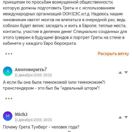
принципам по просьбам возмущенной общественности,
которую должны подготовить Греты и с использованием
международных организаций ООН.ЕЭС.и.т.д. Надеюсь нашим
чиновникам хватит мозгов не вляпаться в очередной раз, ведь
соблазн будет велик: заседать и жить в Европе, теплые места,
контакты, участие в делении денег Специально созданных для
этого (уверен в будущем) фондов и портрет Греты на стене в
кабинете у каждого Евро бюрократа.
Раскрыть ветку
Апоговорить?
А
11 декабря 2019, 19:02
А если бы она была темнокожей (или темнокожим?)
трансгендером - это был бы "идеальный шторм"!
Mich2
M
11 декабря 2019, 19:03
Почему Грета Тунберг - человек года?