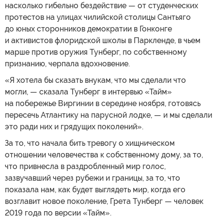
насколько гибельно бездействие — от студенческих
протестов на улицах чилийской столицы Сантьяго
до юных сторонников демократии в Гонконге
и активистов флоридской школы в Паркленде, в чьем
марше против оружия Тунберг, по собственному
признанию, черпала вдохновение.
«Я хотела бы сказать внукам, что мы сделали что
могли, — сказала Тунберг в интервью «Тайм»
на побережье Виргинии в середине ноября, готовясь
пересечь Атлантику на парусной лодке, — и мы сделали
это ради них и грядущих поколений».
За то, что начала бить тревогу о хищническом
отношении человечества к собственному дому, за то,
что привнесла в раздробленный мир голос,
зазвучавший через рубежи и границы, за то, что
показала нам, как будет выглядеть мир, когда его
возглавит новое поколение, Грета Тунберг — человек
2019 года по версии «Тайм».