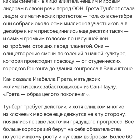
как вы смеете!» в лицо влиятельнейшим мировым
лидерам в своей речи перед ООН, Грета Тунберг стала
лицом климатических протестов — только в сентябре
они собрали около семи миллионов участников, а в
декабре к ним присоединились еще десятки тысяч —
и самым громким голосом по насущнейшей
из проблем, стоящих перед планетой. Она —
олицетворение смены поколений в нашей культуре,
которая происходит повсюду — от студенческих
городков Гонконга до здания конгресса в Вашингтоне.
Как сказала Изабелла Прата, мать двоих
«климатических забастовщиков» из Сан-Паулу,
«Грета — образ целого поколения».
Тунберг требует действий, и хотя слишком многие
из ключевых мер все еще движутся не в ту сторону,
появились первые ласточки грядущего прогресса. Все
больше корпораций берут на себя обязательства
по устойчивому росту и нулевым выбросам. Более 60