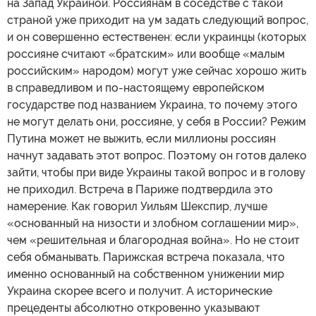
на Запад Украиной. Россиянам в соседстве с такой
страной уже приходит на ум задать следующий вопрос,
и он совершенно естественен: если украинцы (которых
россияне считают «братским» или вообще «малым
российским» народом) могут уже сейчас хорошо жить
в справедливом и по-настоящему европейском
государстве под названием Украина, то почему этого
не могут делать они, россияне, у себя в России? Режим
Путина может не выжить, если миллионы россиян
начнут задавать этот вопрос. Поэтому он готов далеко
зайти, чтобы при виде Украины такой вопрос и в голову
не приходил. Встреча в Париже подтвердила это
намерение. Как говорил Уильям Шекспир, лучше
«основанный на низости и злобном соглашении мир»,
чем «решительная и благородная война». Но не стоит
себя обманывать. Парижская встреча показала, что
именно основанный на собственном унижении мир
Украина скорее всего и получит. А исторические
прецеденты абсолютно откровенно указывают