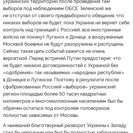
украинских территорий после проведения там
выборов под наблюдением ОБСЕ. Зеленский же
не отступал от своего предвыборного обещания, что
никаких выборов не будет, пока Украина не вернет себе
контроль над границей с Россией, все иностранные
войска не покинут Луганск и Донецк, а вооруженные
Москвой боевики не будут разоружены и распущены.
Сейчас такая цепь событий кажется не очень
вероятной. Перед встречей Путин предостерег, что
не будет никаких договоренностей с Украиной без
«одобрения» так называемых «народных республик»
в Донецке и Луганске. Поэтому в результате после
сфабрикованных Россией «выборов» украинский
регион площадью более 50 тысяч квадратных
километров и многомиллионным населением был бы
обречен остаться под контролем головорезов,
полностью зависимых от Москвы.
А нынешний благотворный разворот Украины к Западу
стал бы неполным или был бы полностью заблокирован