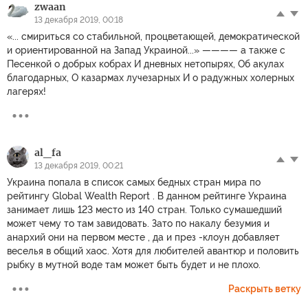
zwaan
13 декабря 2019, 00:18
«... смириться со стабильной, процветающей, демократической
и ориентированной на Запад Украиной...» ———— а также с
Песенкой о добрых кобрах И дневных нетопырях, Об акулах
благодарных, О казармах лучезарных И о радужных холерных
лагерях!
al_fa
13 декабря 2019, 00:21
Украина попала в список самых бедных стран мира по
рейтингу Global Wealth Report . В данном рейтинге Украина
занимает лишь 123 место из 140 стран. Только сумашедший
может чему то там завидовать. Зато по накалу безумия и
анархий они на первом месте , да и през -клоун добавляет
веселья в общий хаос. Хотя для любителей авантюр и половить
рыбку в мутной воде там может быть будет и не плохо.
Раскрыть ветку