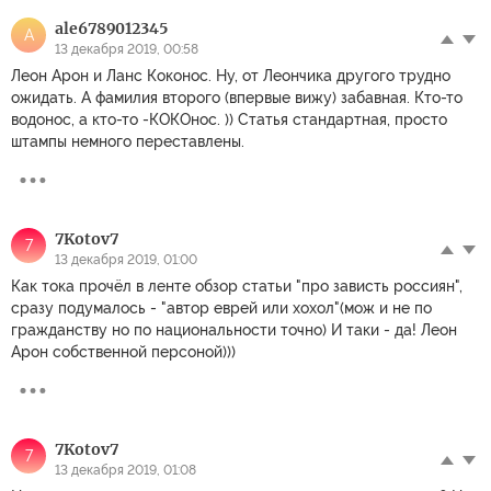
ale6789012345
A
13 декабря 2019, 00:58
Леон Арон и Ланс Коконос. Ну, от Леончика другого трудно
ожидать. А фамилия второго (впервые вижу) забавная. Кто-то
водонос, а кто-то -КОКОнос. )) Статья стандартная, просто
штампы немного переставлены.
7Kotov7
7
13 декабря 2019, 01:00
Как тока прочёл в ленте обзор статьи "про зависть россиян",
сразу подумалось - "автор еврей или хохол"(мож и не по
гражданству но по национальности точно) И таки - да! Леон
Арон собственной персоной)))
7Kotov7
7
13 декабря 2019, 01:08