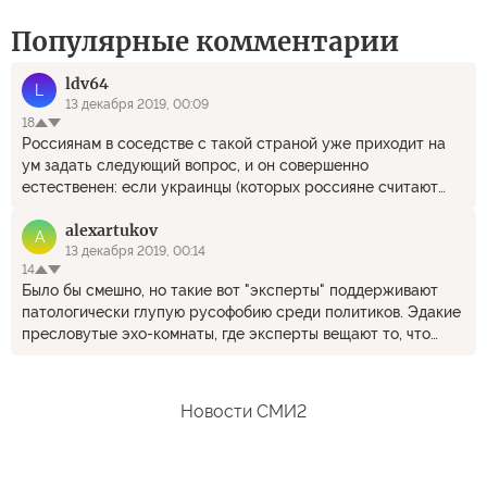
Популярные комментарии
ldv64
L
13 декабря 2019, 00:09
18
Россиянам в соседстве с такой страной уже приходит на
ум задать следующий вопрос, и он совершенно
естественен: если украинцы (которых россияне считают
«братским» или вообще «малым российским» народом)
alexartukov
могут уже сейчас хорошо жить в справедливом и по-
A
настоящему европейском государстве под названием
13 декабря 2019, 00:14
14
Украина, то почему этого не могут делать они, россияне, у
Было бы смешно, но такие вот "эксперты" поддерживают
себя в России? Ну вот что тут скажешь? Только у виска
патологически глупую русофобию среди политиков. Эдакие
покрутить.
пресловутые эхо-комнаты, где эксперты вещают то, что
ожидают заказчики, а заказчики кивают на мнение
экспертов. Уровень ниже плинтуса. Неужели NYT все еще
считает себя приличной газетой?
Новости СМИ2