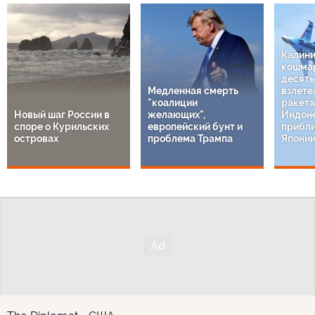
Калин
кошмар
десят
Медленная смерть
взлете
"коалиции
ракета
Новый шаг России в
желающих",
Индон
споре о Курильских
европейский бунт и
прибли
островах
проблема Трампа
Япони