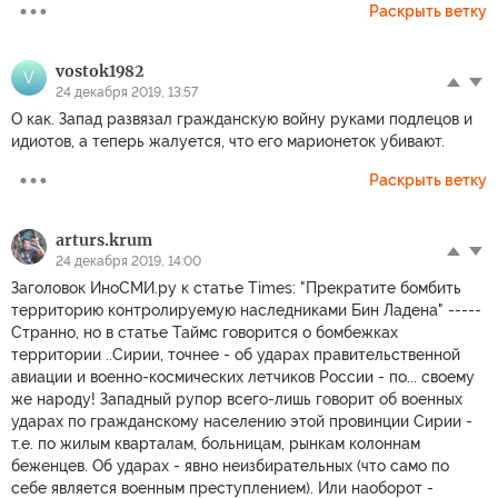
Раскрыть ветку
vostok1982
V
24 декабря 2019, 13:57
О как. Запад развязал гражданскую войну руками подлецов и
идиотов, а теперь жалуется, что его марионеток убивают.
Раскрыть ветку
arturs.krum
24 декабря 2019, 14:00
Заголовок ИноСМИ.ру к статье Times: "Прекратите бомбить
территорию контролируемую наследниками Бин Ладена" -----
Странно, но в статье Таймс говорится о бомбежках
территории ..Сирии, точнее - об ударах правительственной
авиации и военно-космических летчиков России - по... своему
же народу! Западный рупор всего-лишь говорит об военных
ударах по гражданскому населению этой провинции Сирии -
т.е. по жилым кварталам, больницам, рынкам колоннам
беженцев. Об ударах - явно неизбирательных (что само по
себе является военным преступлением). Или наоборот -