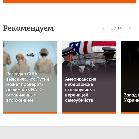
Рекомендуем
1
/
14
Разведка США
выяснила, что Путин
Американские
может проверить
кибервойска
решимость НАТО
столкнулись с
ограниченным
вереницей
Запад 
вторжением
самоубийств
Украи