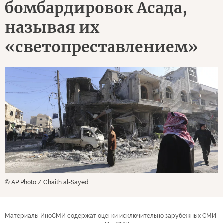
бомбардировок Асада,
называя их
«светопреставлением»
© AP Photo / Ghaith al-Sayed
Материалы ИноСМИ содержат оценки исключительно зарубежных СМИ