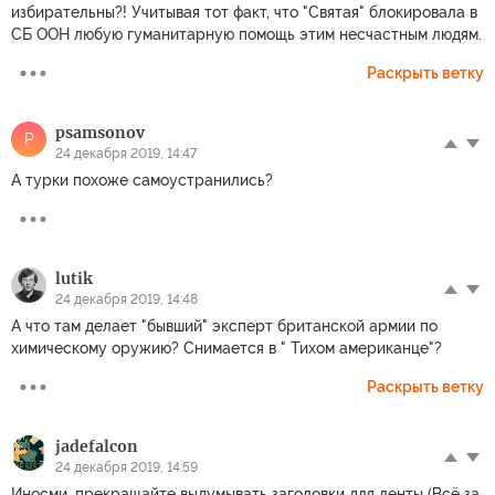
избирательны?! Учитывая тот факт, что "Святая" блокировала в
СБ ООН любую гуманитарную помощь этим несчастным людям.
Раскрыть ветку
psamsonov
P
24 декабря 2019, 14:47
А турки похоже самоустранились?
lutik
24 декабря 2019, 14:48
А что там делает "бывший" эксперт британской армии по
химическому оружию? Снимается в " Тихом американце"?
Раскрыть ветку
jadefalcon
24 декабря 2019, 14:59
Иносми, прекращайте выдумывать заголовки для ленты (Всё за