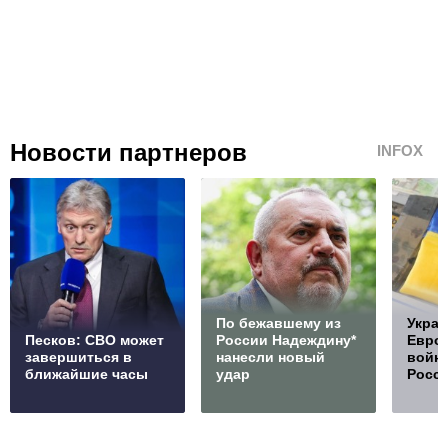
Новости партнеров
INFOX
По бежавшему из
Украи
Песков: СВО может
России Надеждину*
Европ
завершиться в
нанесли новый
войну
ближайшие часы
удар
Росс