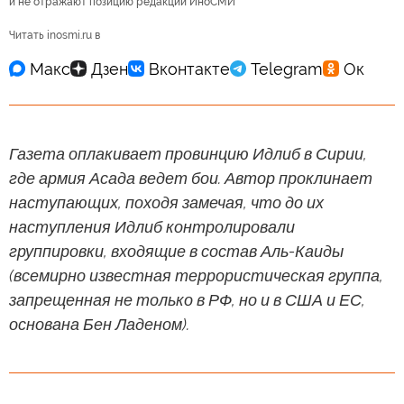
и не отражают позицию редакции ИноСМИ
Читать inosmi.ru в
Газета оплакивает провинцию Идлиб в Сирии,
где армия Асада ведет бои. Автор проклинает
наступающих, походя замечая, что до их
наступления Идлиб контролировали
группировки, входящие в состав Аль-Каиды
(всемирно известная террористическая группа,
запрещенная не только в РФ, но и в США и ЕС,
основана Бен Ладеном).