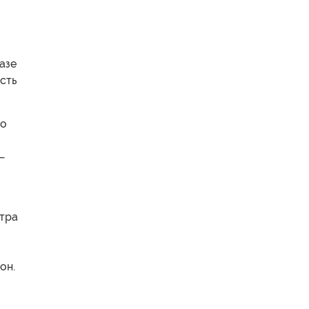
азе
сть
то
—
нтра
он.