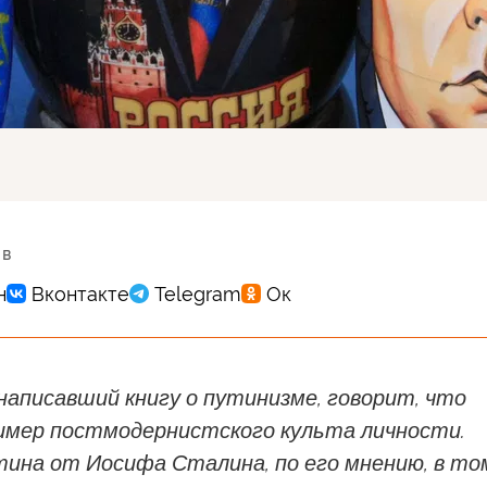
 в
написавший книгу о путинизме, говорит, что
ример постмодернистского культа личности.
ина от Иосифа Сталина, по его мнению, в то