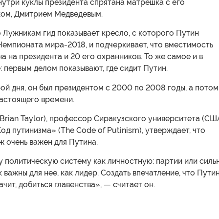
нутри куклы президента спрятана матрешка с его
ом, Дмитрием Медведевым.
 Лужникам гид показывает кресло, с которого Путин
емпионата мира-2018, и подчеркивает, что вместимость
а на президента и 20 его охранников. То же самое и в
 первым делом показывают, где сидит Путин.
ой дня, он был президентом с 2000 по 2008 годы, а потом
настоящего времени.
Brian Taylor), профессор Сиракузского университета (СШ
Код путинизма» (The Code of Putinism), утверждает, что
 очень важен для Путина.
у политическую систему как личностную: партии или силь
к важны для нее, как лидер. Создать впечатление, что Пути
ачит, добиться главенства», — считает он.