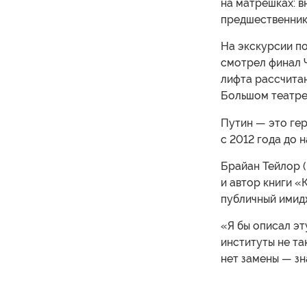
на матрешках: в
предшественник
На экскурсии по
смотрел финал Ч
лифта рассчитан
Большом театре:
Путин — это гер
с 2012 года до 
Брайан Тейлор (
и автор книги «
публичный имидж
«Я бы описал эт
институты не та
нет замены — зн