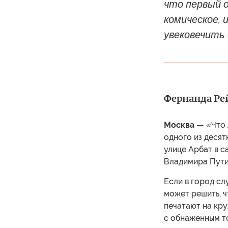
что первый 
комическое, 
увековечить 
Фернанда Рей
Москва
— «Что 
одного из деся
улице Арбат в с
Владимира Путин
Если в город сл
может решить, ч
печатают на кру
с обнаженным то