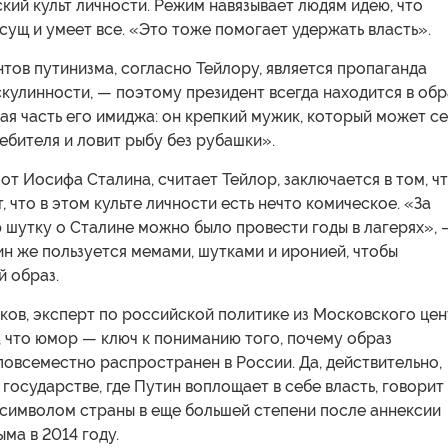
ий культ личности. Режим навязывает людям идею, что
сущ и умеет все. «Это тоже помогает удержать власть».
тов путинизма, согласно Тейлору, является пропаганда
кулинности, — поэтому президент всегда находится в обр
ая часть его имиджа: он крепкий мужик, который может се
ебителя и ловит рыбу без рубашки».
от Иосифа Сталина, считает Тейлор, заключается в том, ч
, что в этом культе личности есть нечто комическое. «За
 шутку о Сталине можно было провести годы в лагерях», 
ин же пользуется мемами, шутками и иронией, чтобы
й образ.
ков, эксперт по российской политике из Московского це
, что юмор — ключ к пониманию того, почему образ
повсеместно распространен в России. Да, действительно,
 государстве, где Путин воплощает в себе власть, говорит 
 символом страны в еще большей степени после аннексии
ма в 2014 году.