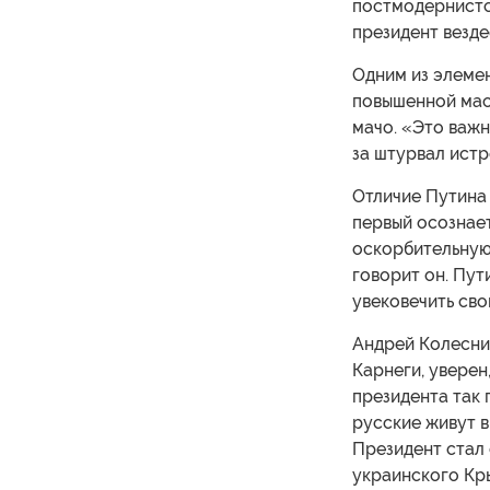
постмодернистск
президент везде
Одним из элемен
повышенной мас
мачо. «Это важн
за штурвал истр
Отличие Путина 
первый осознает
оскорбительную
говорит он. Пут
увековечить сво
Андрей Колесни
Карнеги, уверен
президента так 
русские живут в
Президент стал
украинского Кры