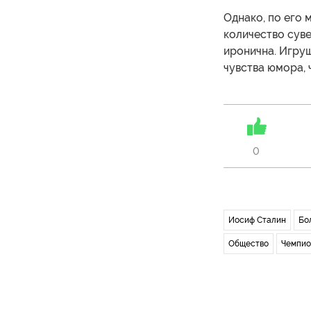
Однако, по его 
количество суве
иронична. Игру
чувства юмора, 
0
Иосиф Сталин
Бо
Общество
Чемпио