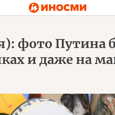
я): фото Путина 
шках и даже на м