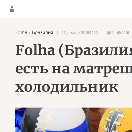
Folha
Бразилия
27 декабря 2019 14:10
1
1516
Folha (Бразили
есть на матре
холодильник