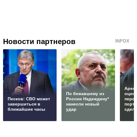
Новости партнеров
INFOX
Арест
По бежавшему из
оцен
Песков: СВО может
России Надеждину*
перс
завершиться в
нанесли новый
порто
ближайшие часы
удар
сдел