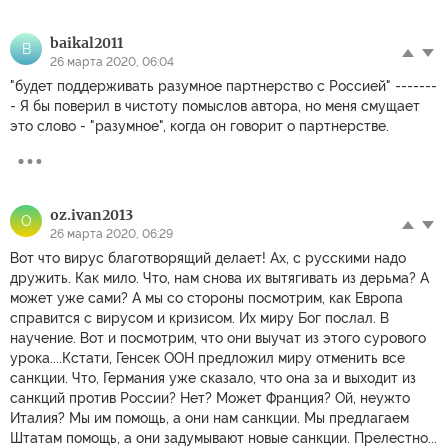
baikal2011
B
26 марта 2020, 06:04
"будет поддерживать разумное партнерство с Россией" -------
- Я бы поверил в чистоту помыслов автора, но меня смущает
это слово - "разумное", когда он говорит о партнерстве.
oz.ivan2013
O
26 марта 2020, 06:29
Вот что вирус благотворящий делает! Ах, с русскими надо
дружить. Как мило. Что, нам снова их вытягивать из дерьма? А
может уже сами? А мы со стороны посмотрим, как Европа
справится с вирусом и кризисом. Их миру Бог послал. В
научение. Вот и посмотрим, что они выучат из этого сурового
урока....Кстати, Генсек ООН предложил миру отменить все
санкции. Что, Германия уже сказало, что она за и выходит из
санкций против России? Нет? Может Франция? Ой, неужто
Италия? Мы им помощь, а они нам санкции. Мы предлагаем
Штатам помощь, а они задумывают новые санкции. Прелестно...