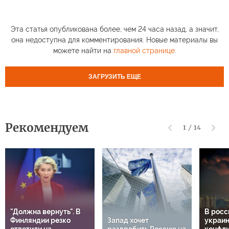
Эта статья опубликована более, чем 24 часа назад, а значит,
она недоступна для комментирования. Новые материалы вы
можете найти на
главной странице
.
ЗАГРУЗИТЬ ЕЩЕ
Рекомендуем
1
/
14
"Должна вернуть". В
В росс
Финляндии резко
Запад хочет
украи
ответили на
раздробить Россию на
конфли