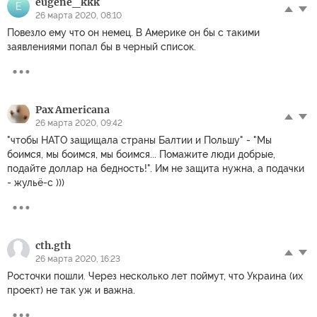
eugene_kkk
E
26 марта 2020, 08:10
Повезло ему что он немец. В Америке он бы с такими
заявлениями попал бы в черный список.
Pax Americana
26 марта 2020, 09:42
"чтобы НАТО защищала страны Балтии и Польшу" - "Мы
боимся, мы боимся, мы боимся... Помажите люди добрые,
подайте доллар на бедность!". Им не защита нужна, а подачки
- жульё-с )))
cth.gth
26 марта 2020, 16:23
Росточки пошли. Через несколько лет поймут, что Украина (их
проект) не так уж и важна.