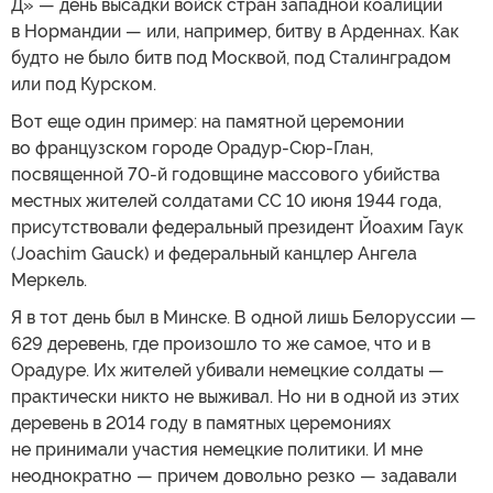
Д» — день высадки войск стран западной коалиции
в Нормандии — или, например, битву в Арденнах. Как
будто не было битв под Москвой, под Сталинградом
или под Курском.
Вот еще один пример: на памятной церемонии
во французском городе Орадур-Сюр-Глан,
посвященной 70-й годовщине массового убийства
местных жителей солдатами СС 10 июня 1944 года,
присутствовали федеральный президент Йоахим Гаук
(Joachim Gauck) и федеральный канцлер Ангела
Меркель.
Я в тот день был в Минске. В одной лишь Белоруссии —
629 деревень, где произошло то же самое, что и в
Орадуре. Их жителей убивали немецкие солдаты —
практически никто не выживал. Но ни в одной из этих
деревень в 2014 году в памятных церемониях
не принимали участия немецкие политики. И мне
неоднократно — причем довольно резко — задавали