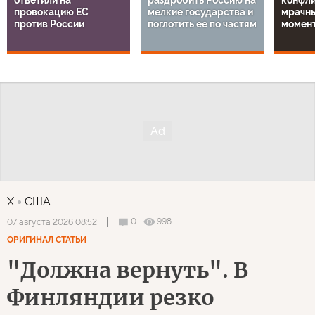
провокацию ЕС
мелкие государства и
мрачн
против России
поглотить ее по частям
момен
X
США
0
998
07 августа 2026 08:52
ОРИГИНАЛ СТАТЬИ
"Должна вернуть". В
Финляндии резко