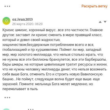
Раскрыть ветку
oz.ivan2013
O
26 марта 2020, 06:29
Кризис шмизис, коронный вирус...все это частности. Главное
другое: заставит ли кризис сменить в мире правящий класс,
который и довел своей жадностью,
хищничеством,безудержным потреблением всего и вся,
глобализацией и пр куршевелями. Поймет ли мир, западный
мир, мир золотого миллиарда, что нельзя столько жрать, что
не нужны все эти биллионы бранзулеток, все эти барбершопы,
бары шмары, на которые цивилизация тратит ресурсы и жизни,
что не нужны человеку миллиарды денег, что нельзя возомнить
себя выше Бога, отменить Его и строить новую Вавилонскую
башню....Не поймут, следующая волна будет еще выше. еще
заразней. Помните: мельница Бога мелет медленно, но
перемалывает в пыль