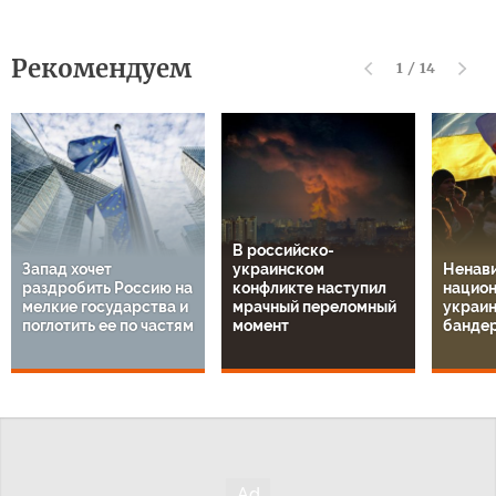
Рекомендуем
1
/
14
В российско-
Запад хочет
украинском
Ненави
раздробить Россию на
конфликте наступил
национ
мелкие государства и
мрачный переломный
украин
поглотить ее по частям
момент
банде