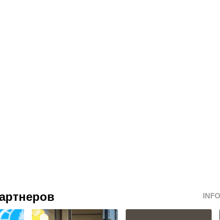
артнеров
INF