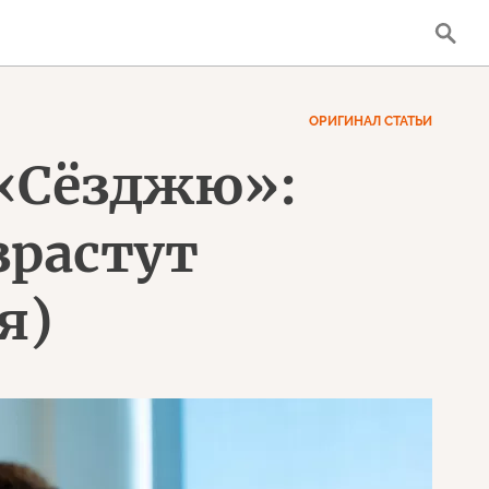
ОРИГИНАЛ СТАТЬИ
 «Сёзджю»:
зрастут
я)