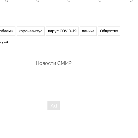
0
0
0
0
0
роблемы
коронавирус
вирус COVID-19
паника
Общество
руса
Новости СМИ2