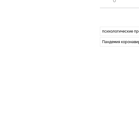
0
психологические п
Пандемия коронави