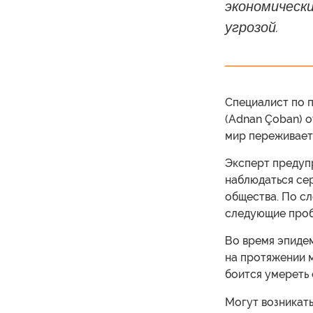
экономически
угрозой.
Специалист по 
(Adnan Çoban) о
мир переживает
Эксперт предупр
наблюдаться сер
общества. По сл
следующие проб
Во время эпидем
на протяжении м
боится умереть 
Могут возникать