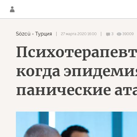
Sözcü
Турция
27 марта 2020 16:00
3
39009
Психотерапевт 
когда эпидеми
панические ата