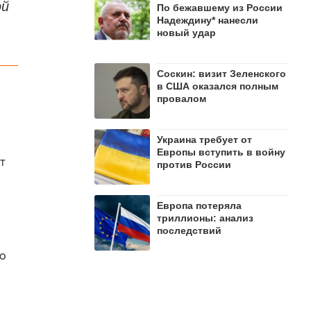
ой
По бежавшему из России
Надеждину* нанесли
новый удар
Соскин: визит Зеленского
в США оказался полным
провалом
Украина требует от
Европы вступить в войну
т
против России
Европа потеряла
триллионы: анализ
последствий
го