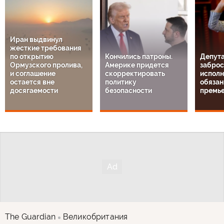
Иран выдвинул
жесткие требования
по открытию
Кончились патроны.
Депута
Ормузского пролива,
Америке придется
заброс
и соглашение
скорректировать
испол
остается вне
политику
обязан
досягаемости
безопасности
премь
The Guardian
Великобритания