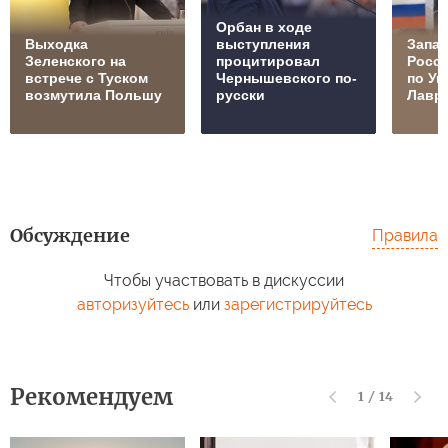
Орбан в ходе
Выходка
выступления
Запад
Зеленского на
процитировал
Росс
встрече с Туском
Чернышевского по-
по Ук
возмутила Польшу
русски
Лавр
Обсуждение
Правила
Чтобы участвовать в дискуссии
авторизуйтесь
или
зарегистрируйтесь
Рекомендуем
1
/
14