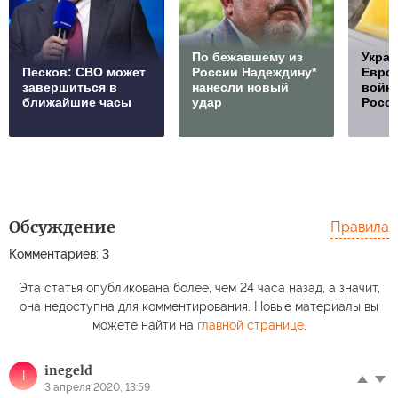
По бежавшему из
Украи
Песков: СВО может
России Надеждину*
Европ
завершиться в
нанесли новый
войну
ближайшие часы
удар
Росс
Обсуждение
Правила
Комментариев: 3
Эта статья опубликована более, чем 24 часа назад, а значит,
она недоступна для комментирования. Новые материалы вы
можете найти на
главной странице
.
inegeld
I
3 апреля 2020, 13:59