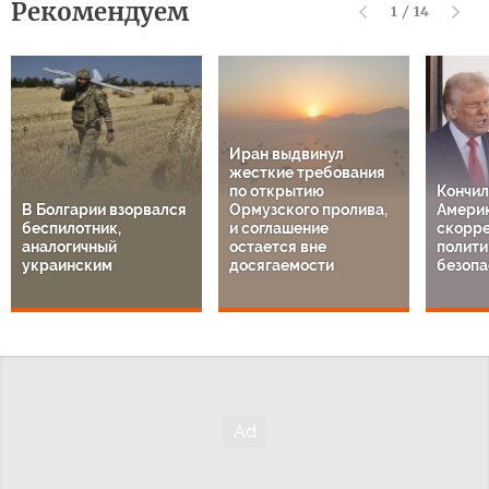
Рекомендуем
1
/
14
Иран выдвинул
жесткие требования
по открытию
Кончил
В Болгарии взорвался
Ормузского пролива,
Америк
беспилотник,
и соглашение
скорре
аналогичный
остается вне
полити
украинским
досягаемости
безопа