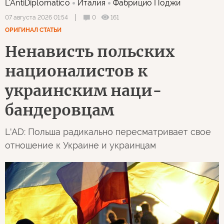
L'AntiDiplomatico
Италия
Фабрицио Поджи
0
161
07 августа 2026 01:54
ОРИГИНАЛ СТАТЬИ
Ненависть польских
националистов к
украинским наци-
бандеровцам
L'AD: Польша радикально пересматривает свое
отношение к Украине и украинцам