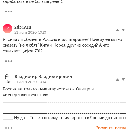
заработать ещё больше денег).
zdrav.m
Z
21 июня 2020, 10:13
Японии ли обвинять Россию в милитаризме? Почему ее мягко
сказать "не любят" Китай, Корея, другие соседи? А что
означает цифра 731?
Владимир Владимирович
21 июня 2020, 10:14
Россия не только «милитаристская». Он еще и
«империалистическая».
_____________________________________________________________
_____________________________________________________________
_____________________________________________________________
_____ Ну да ... Только почему то император в Японии до сих пор
Раскрыть ветку