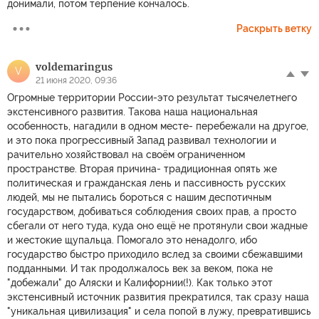
донимали, потом терпение кончалось.
Раскрыть ветку
voldemaringus
V
21 июня 2020, 09:36
Огромные территории России-это результат тысячелетнего
экстенсивного развития. Такова наша национальная
особенность, нагадили в одном месте- перебежали на другое,
и это пока прогрессивный Запад развивал технологии и
рачительно хозяйствовал на своём ограниченном
пространстве. Вторая причина- традиционная опять же
политическая и гражданская лень и пассивность русских
людей, мы не пытались бороться с нашим деспотичным
государством, добиваться соблюдения своих прав, а просто
сбегали от него туда, куда оно ещё не протянули свои жадные
и жестокие щупальца. Помогало это ненадолго, ибо
государство быстро приходило вслед за своими сбежавшими
подданными. И так продолжалось век за веком, пока не
"добежали" до Аляски и Калифорнии(!). Как только этот
экстенсивный источник развития прекратился, так сразу наша
"уникальная цивилизация" и села попой в лужу, превратившись