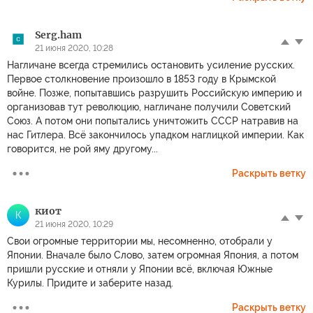
Serg.ham
21 июня 2020, 10:28
Нагличане всегда стремились остановить усиление русских.
Первое столкновение произошло в 1853 году в Крымской
войне. Позже, попытавшись разрушить Российскую империю и
организовав тут революцию, нагличане получили Советский
Союз. А потом они попытались уничтожить СССР натравив на
нас Гитлера. Всё закончилось упадком наглицкой империи. Как
говорится, не рой яму другому...
Раскрыть ветку
киот
К
21 июня 2020, 10:29
Свои огромные территории мы, несомненно, отобрали у
Японии. Вначале было Слово, затем огромная Япония, а потом
пришли русские и отняли у Японии всё, включая Южные
Курилы. Придите и заберите назад.
Раскрыть ветку