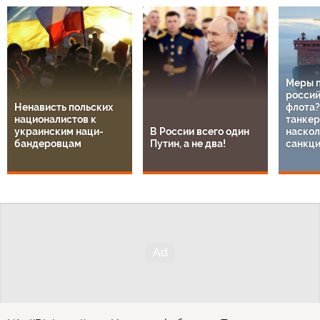
Меры 
россий
Ненависть польских
флота?
националистов к
танкер
украинским наци-
В России всего один
наскол
бандеровцам
Путин, а не два!
санкц