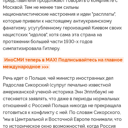
представители продолжают говорить о конфликте с
Москвой. Тем не менее там сильны
националистические настроения и идеи "расплаты",
которые привели к настоящему антиукраинскому
фанатизму, усугубленному героизацией Киевом своих
нацистских "идолов", хотя сама эта страна на
протяжении большей части 1930-х годов
симпатизировала Гитлеру.
ИноСМИ теперь в MAX! Подписывайтесь на главное 
международное >>>
Речь идет о Польше, чей министр иностранных дел
Радослав Сикорский (супруг печально известной
американской ученой-историка Энн Эпплбаум) не
стесняется заявлять, что даже в периоды нормальных
отношений с Россией Польша никогда не прекращала
готовиться к конфликту с ней. По словам Сикорского,
"мы в Центральной и Восточной Европе понимали, что
то историческое окно возможностей, когда Россия