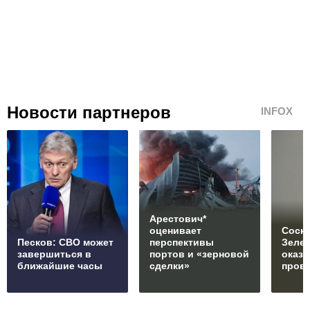
Новости партнеров
INFOX
Арестович*
оценивает
Соски
Песков: СВО может
перспективы
Зеле
завершиться в
портов и «зерновой
оказ
ближайшие часы
сделки»
пров