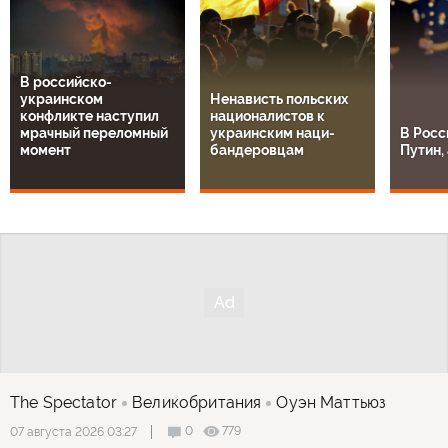
В российско-
украинском
Ненависть польских
конфликте наступил
националистов к
мрачный переломный
украинским наци-
В Росс
момент
бандеровцам
Путин, 
The Spectator
Великобритания
Оуэн Маттьюз
0
779
07 августа 2026 03:27