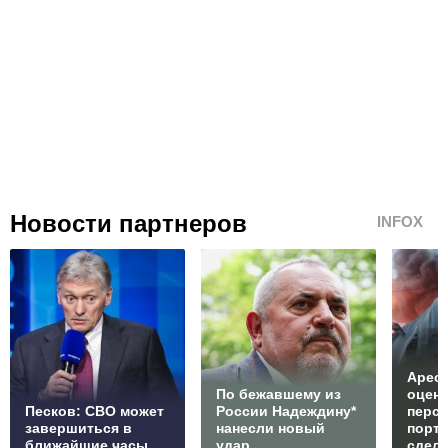
Новости партнеров
INFOX
Арест
По бежавшему из
оцен
Песков: СВО может
России Надеждину*
перс
завершиться в
нанесли новый
порто
ближайшие часы
удар
сдел